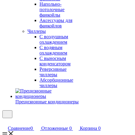
Напольно-
потолочные
фанкойлы
Аксессуары для
фанкойлов
Чиллеры
С воздушным
охлаждением
С водяным
охлаждением
С выносным
конденсатором
Реверсивные
чиллеры
Абсорбционные
чиллеры
Прецизионные кондиционеры
Сравнение
0
Отложенные
0
Корзина
0