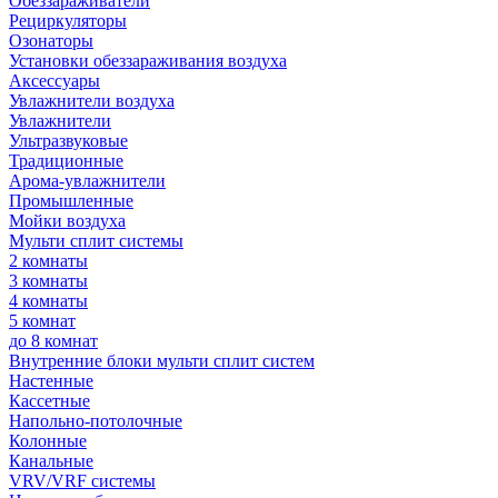
Обеззараживатели
Рециркуляторы
Озонаторы
Установки обеззараживания воздуха
Аксессуары
Увлажнители воздуха
Увлажнители
Ультразвуковые
Традиционные
Арома-увлажнители
Промышленные
Мойки воздуха
Мульти сплит системы
2 комнаты
3 комнаты
4 комнаты
5 комнат
до 8 комнат
Внутренние блоки мульти сплит систем
Настенные
Кассетные
Напольно-потолочные
Колонные
Канальные
VRV/VRF системы