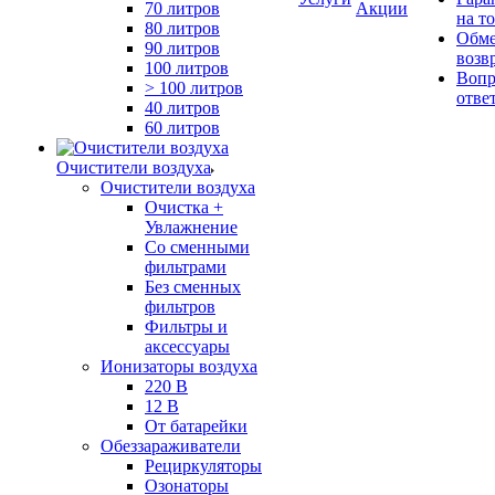
70 литров
Акции
на т
80 литров
Обме
90 литров
возв
100 литров
Вопр
> 100 литров
отве
40 литров
60 литров
Очистители воздуха
Очистители воздуха
Очистка +
Увлажнение
Cо сменными
фильтрами
Без сменных
фильтров
Фильтры и
аксессуары
Ионизаторы воздуха
220 В
12 В
От батарейки
Обеззараживатели
Рециркуляторы
Озонаторы