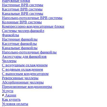
Наружные блоки
Настенные ВРВ системы
Кассетные ВРВ системы
Канальные ВРВ системы
Напольно-потолочные ВРВ системы
Колонные ВРВ системы
Компрессорно-конденсаторные блоки
Системы чиллер-фанкойл
Фанкойлы
Настенные фанкойлы
Кассетные фанкойлы
Канальные фанкойлы
Напольно-потолочные фанкойлы
Аксессуары для фанкойлов
Чиллеры
С воздушным охлаждением
С водяным охлаждением
С выносным конденсатором
Реверсивные чиллеры
Абсорбционные чиллеры
Прецизионные кондиционеры
Услуги
Акции
Как купить
Условия оплаты