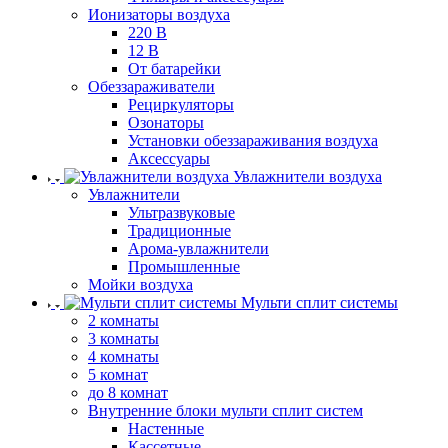
Ионизаторы воздуха
220 В
12 В
От батарейки
Обеззараживатели
Рециркуляторы
Озонаторы
Установки обеззараживания воздуха
Аксессуары
Увлажнители воздуха
Увлажнители
Ультразвуковые
Традиционные
Арома-увлажнители
Промышленные
Мойки воздуха
Мульти сплит системы
2 комнаты
3 комнаты
4 комнаты
5 комнат
до 8 комнат
Внутренние блоки мульти сплит систем
Настенные
Кассетные