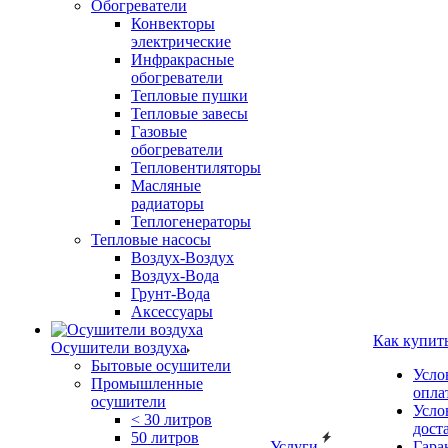
Обогреватели
Конвекторы
электрические
Инфракрасные
обогреватели
Тепловые пушки
Тепловые завесы
Газовые
обогреватели
Тепловентиляторы
Масляные
радиаторы
Теплогенераторы
Тепловые насосы
Воздух-Воздух
Воздух-Вода
Грунт-Вода
Аксессуары
Как купит
Осушители воздуха
Бытовые осушители
Усло
Промышленные
опла
осушители
Усло
< 30 литров
дост
50 литров
Услуги
Гара