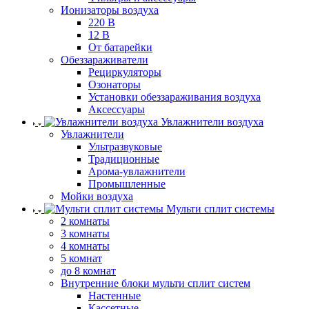
Ионизаторы воздуха
220 В
12 В
От батарейки
Обеззараживатели
Рециркуляторы
Озонаторы
Установки обеззараживания воздуха
Аксессуары
Увлажнители воздуха
Увлажнители
Ультразвуковые
Традиционные
Арома-увлажнители
Промышленные
Мойки воздуха
Мульти сплит системы
2 комнаты
3 комнаты
4 комнаты
5 комнат
до 8 комнат
Внутренние блоки мульти сплит систем
Настенные
Кассетные