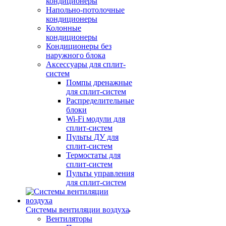
кондиционеры
Напольно-потолочные
кондиционеры
Колонные
кондиционеры
Кондиционеры без
наружного блока
Аксессуары для сплит-
систем
Помпы дренажные
для сплит-систем
Распределительные
блоки
Wi-Fi модули для
сплит-систем
Пульты ДУ для
сплит-систем
Термостаты для
сплит-систем
Пульты управления
для сплит-систем
Системы вентиляции воздуха
Вентиляторы