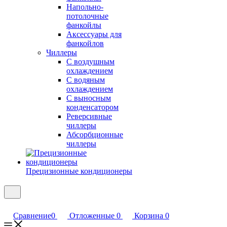
Напольно-
потолочные
фанкойлы
Аксессуары для
фанкойлов
Чиллеры
С воздушным
охлаждением
С водяным
охлаждением
С выносным
конденсатором
Реверсивные
чиллеры
Абсорбционные
чиллеры
Прецизионные кондиционеры
Сравнение
0
Отложенные
0
Корзина
0