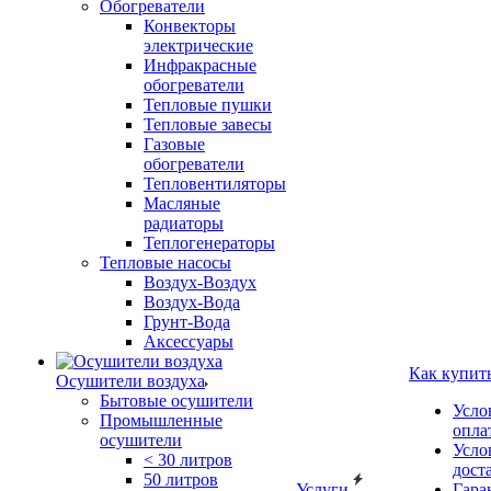
Обогреватели
Конвекторы
электрические
Инфракрасные
обогреватели
Тепловые пушки
Тепловые завесы
Газовые
обогреватели
Тепловентиляторы
Масляные
радиаторы
Теплогенераторы
Тепловые насосы
Воздух-Воздух
Воздух-Вода
Грунт-Вода
Аксессуары
Как купит
Осушители воздуха
Бытовые осушители
Усло
Промышленные
опла
осушители
Усло
< 30 литров
дост
50 литров
Услуги
Гара