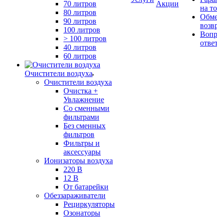
70 литров
Акции
на т
80 литров
Обме
90 литров
возв
100 литров
Вопр
> 100 литров
отве
40 литров
60 литров
Очистители воздуха
Очистители воздуха
Очистка +
Увлажнение
Cо сменными
фильтрами
Без сменных
фильтров
Фильтры и
аксессуары
Ионизаторы воздуха
220 В
12 В
От батарейки
Обеззараживатели
Рециркуляторы
Озонаторы