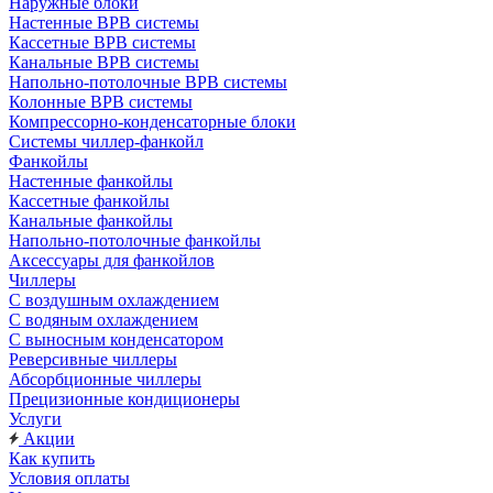
Наружные блоки
Настенные ВРВ системы
Кассетные ВРВ системы
Канальные ВРВ системы
Напольно-потолочные ВРВ системы
Колонные ВРВ системы
Компрессорно-конденсаторные блоки
Системы чиллер-фанкойл
Фанкойлы
Настенные фанкойлы
Кассетные фанкойлы
Канальные фанкойлы
Напольно-потолочные фанкойлы
Аксессуары для фанкойлов
Чиллеры
С воздушным охлаждением
С водяным охлаждением
С выносным конденсатором
Реверсивные чиллеры
Абсорбционные чиллеры
Прецизионные кондиционеры
Услуги
Акции
Как купить
Условия оплаты