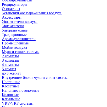
Обеззараживатели
Рециркуляторы
Озонаторы
Установки обеззараживания воздуха
Аксессуары
Увлажнители воздуха
Увлажнители
Ультразвуковые
Традиционные
Арома-увлажнители
Промышленные
Мойки воздуха
Мульти сплит системы
2 комнаты
3 комнаты
4 комнаты
5 комнат
до 8 комнат
Внутренние блоки мульти сплит систем
Настенные
Кассетные
Напольно-потолочные
Колонные
Канальные
VRV/VRF системы