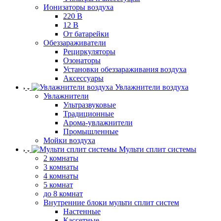
Ионизаторы воздуха
220 В
12 В
От батарейки
Обеззараживатели
Рециркуляторы
Озонаторы
Установки обеззараживания воздуха
Аксессуары
Увлажнители воздуха
Увлажнители
Ультразвуковые
Традиционные
Арома-увлажнители
Промышленные
Мойки воздуха
Мульти сплит системы
2 комнаты
3 комнаты
4 комнаты
5 комнат
до 8 комнат
Внутренние блоки мульти сплит систем
Настенные
Кассетные