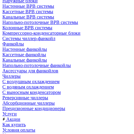
Наружные блоки
Настенные ВРВ системы
Кассетные ВРВ системы
Канальные ВРВ системы
Напольно-потолочные ВРВ системы
Колонные ВРВ системы
Компрессорно-конденсаторные блоки
Системы чиллер-фанкойл
Фанкойлы
Настенные фанкойлы
Кассетные фанкойлы
Канальные фанкойлы
Напольно-потолочные фанкойлы
Аксессуары для фанкойлов
Чиллеры
С воздушным охлаждением
С водяным охлаждением
С выносным конденсатором
Реверсивные чиллеры
Абсорбционные чиллеры
Прецизионные кондиционеры
Услуги
Акции
Как купить
Условия оплаты