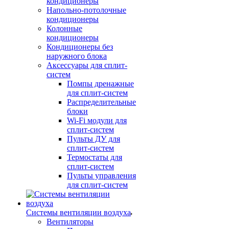
кондиционеры
Напольно-потолочные
кондиционеры
Колонные
кондиционеры
Кондиционеры без
наружного блока
Аксессуары для сплит-
систем
Помпы дренажные
для сплит-систем
Распределительные
блоки
Wi-Fi модули для
сплит-систем
Пульты ДУ для
сплит-систем
Термостаты для
сплит-систем
Пульты управления
для сплит-систем
Системы вентиляции воздуха
Вентиляторы