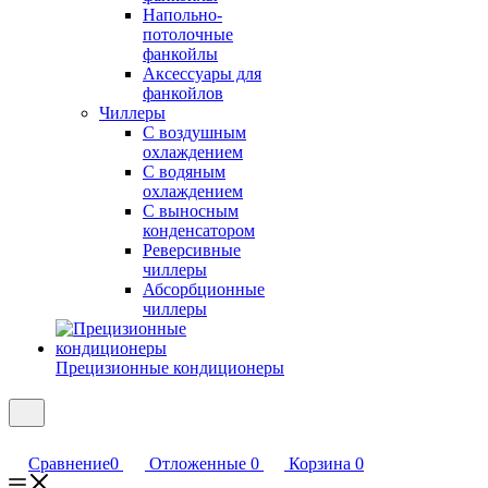
Напольно-
потолочные
фанкойлы
Аксессуары для
фанкойлов
Чиллеры
С воздушным
охлаждением
С водяным
охлаждением
С выносным
конденсатором
Реверсивные
чиллеры
Абсорбционные
чиллеры
Прецизионные кондиционеры
Сравнение
0
Отложенные
0
Корзина
0