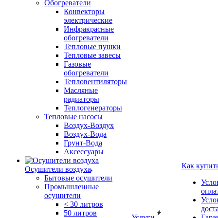
Обогреватели
Конвекторы
электрические
Инфракрасные
обогреватели
Тепловые пушки
Тепловые завесы
Газовые
обогреватели
Тепловентиляторы
Масляные
радиаторы
Теплогенераторы
Тепловые насосы
Воздух-Воздух
Воздух-Вода
Грунт-Вода
Аксессуары
Как купит
Осушители воздуха
Бытовые осушители
Усло
Промышленные
опла
осушители
Усло
< 30 литров
дост
50 литров
Услуги
Гара