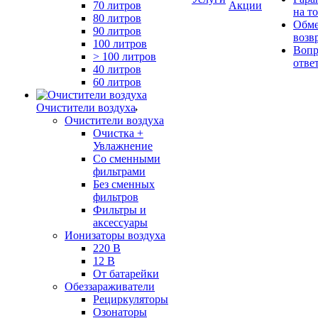
70 литров
Акции
на т
80 литров
Обме
90 литров
возв
100 литров
Вопр
> 100 литров
отве
40 литров
60 литров
Очистители воздуха
Очистители воздуха
Очистка +
Увлажнение
Cо сменными
фильтрами
Без сменных
фильтров
Фильтры и
аксессуары
Ионизаторы воздуха
220 В
12 В
От батарейки
Обеззараживатели
Рециркуляторы
Озонаторы