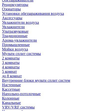
Обеззараживатели
Рециркуляторы
Озонаторы
Установки обеззараживания воздуха
Аксессуары
Увлажнители воздуха
Увлажнители
Ультразвуковые
Традиционные
Арома-увлажнители
Промышленные
Мойки воздуха
Мульти сплит системы
2 комнаты
3 комнаты
4 комнаты
5 комнат
до 8 комнат
Внутренние блоки мульти сплит систем
Настенные
Кассетные
Напольно-потолочные
Колонные
Канальные
VRV/VRF системы