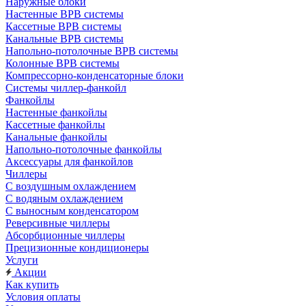
Наружные блоки
Настенные ВРВ системы
Кассетные ВРВ системы
Канальные ВРВ системы
Напольно-потолочные ВРВ системы
Колонные ВРВ системы
Компрессорно-конденсаторные блоки
Системы чиллер-фанкойл
Фанкойлы
Настенные фанкойлы
Кассетные фанкойлы
Канальные фанкойлы
Напольно-потолочные фанкойлы
Аксессуары для фанкойлов
Чиллеры
С воздушным охлаждением
С водяным охлаждением
С выносным конденсатором
Реверсивные чиллеры
Абсорбционные чиллеры
Прецизионные кондиционеры
Услуги
Акции
Как купить
Условия оплаты