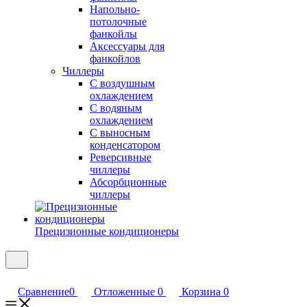
Напольно-
потолочные
фанкойлы
Аксессуары для
фанкойлов
Чиллеры
С воздушным
охлаждением
С водяным
охлаждением
С выносным
конденсатором
Реверсивные
чиллеры
Абсорбционные
чиллеры
Прецизионные кондиционеры
Сравнение
0
Отложенные
0
Корзина
0