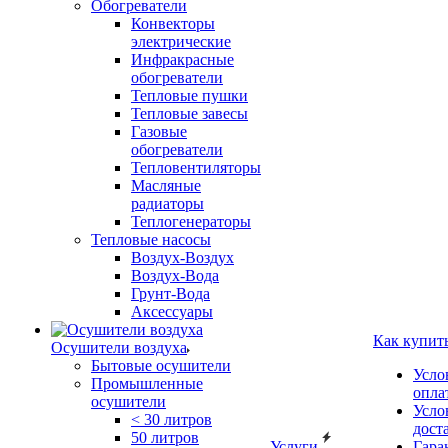
Обогреватели
Конвекторы
электрические
Инфракрасные
обогреватели
Тепловые пушки
Тепловые завесы
Газовые
обогреватели
Тепловентиляторы
Масляные
радиаторы
Теплогенераторы
Тепловые насосы
Воздух-Воздух
Воздух-Вода
Грунт-Вода
Аксессуары
Как купит
Осушители воздуха
Бытовые осушители
Усло
Промышленные
опла
осушители
Усло
< 30 литров
дост
50 литров
Услуги
Гара