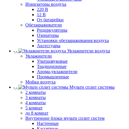
Ионизаторы воздуха
220 В
12 В
От батарейки
Обеззараживатели
Рециркуляторы
Озонаторы
Установки обеззараживания воздуха
Аксессуары
Увлажнители воздуха
Увлажнители
Ультразвуковые
Традиционные
Арома-увлажнители
Промышленные
Мойки воздуха
Мульти сплит системы
2 комнаты
3 комнаты
4 комнаты
5 комнат
до 8 комнат
Внутренние блоки мульти сплит систем
Настенные
Кассетные