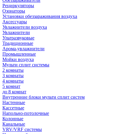
Обеззараживатели
Рециркуляторы
Озонаторы
Установки обеззараживания воздуха
Аксессуары
Увлажнители воздуха
Увлажнители
Ультразвуковые
Традиционные
Арома-увлажнители
Промышленные
Мойки воздуха
Мульти сплит системы
2 комнаты
3 комнаты
4 комнаты
5 комнат
до 8 комнат
Внутренние блоки мульти сплит систем
Настенные
Кассетные
Напольно-потолочные
Колонные
Канальные
VRV/VRF системы