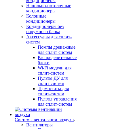
кондиционеры
Напольно-потолочные
кондиционеры
Колонные
кондиционеры
Кондиционеры без
наружного блока
Аксессуары для сплит-
систем
Помпы дренажные
для сплит-систем
Распределительные
блоки
Wi-Fi модули для
сплит-систем
Пульты ДУ для
сплит-систем
Термостаты для
сплит-систем
Пульты управления
для сплит-систем
Системы вентиляции воздуха
Вентиляторы