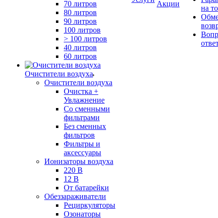
70 литров
Акции
на т
80 литров
Обме
90 литров
возв
100 литров
Вопр
> 100 литров
отве
40 литров
60 литров
Очистители воздуха
Очистители воздуха
Очистка +
Увлажнение
Cо сменными
фильтрами
Без сменных
фильтров
Фильтры и
аксессуары
Ионизаторы воздуха
220 В
12 В
От батарейки
Обеззараживатели
Рециркуляторы
Озонаторы