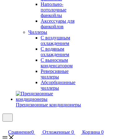
Напольно-
потолочные
фанкойлы
Аксессуары для
фанкойлов
Чиллеры
С воздушным
охлаждением
С водяным
охлаждением
С выносным
конденсатором
Реверсивные
чиллеры
Абсорбционные
чиллеры
Прецизионные кондиционеры
Сравнение
0
Отложенные
0
Корзина
0