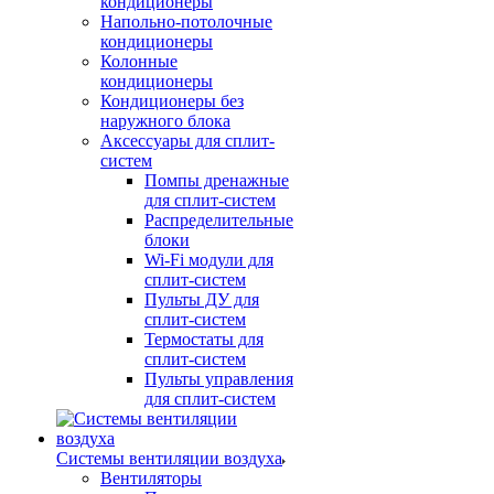
кондиционеры
Напольно-потолочные
кондиционеры
Колонные
кондиционеры
Кондиционеры без
наружного блока
Аксессуары для сплит-
систем
Помпы дренажные
для сплит-систем
Распределительные
блоки
Wi-Fi модули для
сплит-систем
Пульты ДУ для
сплит-систем
Термостаты для
сплит-систем
Пульты управления
для сплит-систем
Системы вентиляции воздуха
Вентиляторы