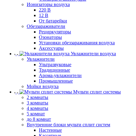
Ионизаторы воздуха
220 В
12 В
От батарейки
Обеззараживатели
Рециркуляторы
Озонаторы
Установки обеззараживания воздуха
Аксессуары
Увлажнители воздуха
Увлажнители
Ультразвуковые
Традиционные
Арома-увлажнители
Промышленные
Мойки воздуха
Мульти сплит системы
2 комнаты
3 комнаты
4 комнаты
5 комнат
до 8 комнат
Внутренние блоки мульти сплит систем
Настенные
Кассетные