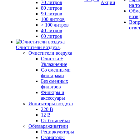
70 литров
Акции
на т
80 литров
Обме
90 литров
возв
100 литров
Вопр
> 100 литров
отве
40 литров
60 литров
Очистители воздуха
Очистители воздуха
Очистка +
Увлажнение
Cо сменными
фильтрами
Без сменных
фильтров
Фильтры и
аксессуары
Ионизаторы воздуха
220 В
12 В
От батарейки
Обеззараживатели
Рециркуляторы
Озонаторы