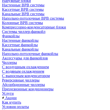
Наружные блоки
Настенные ВРВ системы
Кассетные ВРВ системы
Канальные ВРВ системы
Напольно-потолочные ВРВ системы
Колонные ВРВ системы
Компрессорно-конденсаторные блоки
Системы чиллер-фанкойл
Фанкойлы
Настенные фанкойлы
Кассетные фанкойлы
Канальные фанкойлы
Напольно-потолочные фанкойлы
Аксессуары для фанкойлов
Чиллеры
С воздушным охлаждением
С водяным охлаждением
С выносным конденсатором
Реверсивные чиллеры
Абсорбционные чиллеры
Прецизионные кондиционеры
Услуги
Акции
Как купить
Условия оплаты