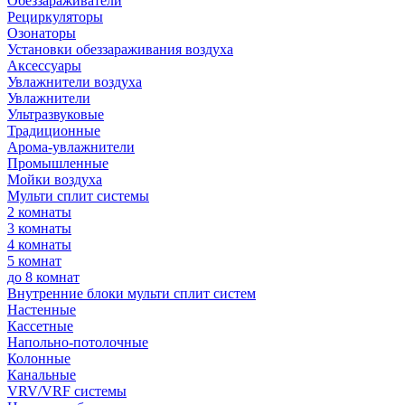
Обеззараживатели
Рециркуляторы
Озонаторы
Установки обеззараживания воздуха
Аксессуары
Увлажнители воздуха
Увлажнители
Ультразвуковые
Традиционные
Арома-увлажнители
Промышленные
Мойки воздуха
Мульти сплит системы
2 комнаты
3 комнаты
4 комнаты
5 комнат
до 8 комнат
Внутренние блоки мульти сплит систем
Настенные
Кассетные
Напольно-потолочные
Колонные
Канальные
VRV/VRF системы