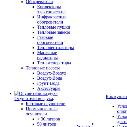
Обогреватели
Конвекторы
электрические
Инфракрасные
обогреватели
Тепловые пушки
Тепловые завесы
Газовые
обогреватели
Тепловентиляторы
Масляные
радиаторы
Теплогенераторы
Тепловые насосы
Воздух-Воздух
Воздух-Вода
Грунт-Вода
Аксессуары
Как купит
Осушители воздуха
Бытовые осушители
Усло
Промышленные
опла
осушители
Усло
< 30 литров
дост
50 литров
Услуги
Гара