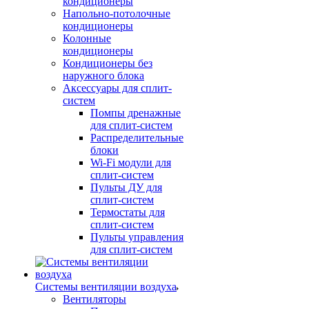
кондиционеры
Напольно-потолочные
кондиционеры
Колонные
кондиционеры
Кондиционеры без
наружного блока
Аксессуары для сплит-
систем
Помпы дренажные
для сплит-систем
Распределительные
блоки
Wi-Fi модули для
сплит-систем
Пульты ДУ для
сплит-систем
Термостаты для
сплит-систем
Пульты управления
для сплит-систем
Системы вентиляции воздуха
Вентиляторы