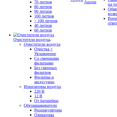
70 литров
Акции
на т
80 литров
Обме
90 литров
возв
100 литров
Вопр
> 100 литров
отве
40 литров
60 литров
Очистители воздуха
Очистители воздуха
Очистка +
Увлажнение
Cо сменными
фильтрами
Без сменных
фильтров
Фильтры и
аксессуары
Ионизаторы воздуха
220 В
12 В
От батарейки
Обеззараживатели
Рециркуляторы
Озонаторы