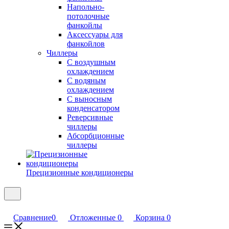
Напольно-
потолочные
фанкойлы
Аксессуары для
фанкойлов
Чиллеры
С воздушным
охлаждением
С водяным
охлаждением
С выносным
конденсатором
Реверсивные
чиллеры
Абсорбционные
чиллеры
Прецизионные кондиционеры
Сравнение
0
Отложенные
0
Корзина
0