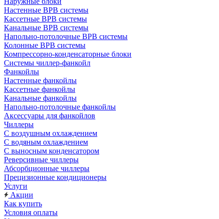
Наружные блоки
Настенные ВРВ системы
Кассетные ВРВ системы
Канальные ВРВ системы
Напольно-потолочные ВРВ системы
Колонные ВРВ системы
Компрессорно-конденсаторные блоки
Системы чиллер-фанкойл
Фанкойлы
Настенные фанкойлы
Кассетные фанкойлы
Канальные фанкойлы
Напольно-потолочные фанкойлы
Аксессуары для фанкойлов
Чиллеры
С воздушным охлаждением
С водяным охлаждением
С выносным конденсатором
Реверсивные чиллеры
Абсорбционные чиллеры
Прецизионные кондиционеры
Услуги
Акции
Как купить
Условия оплаты