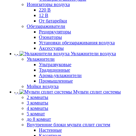
Ионизаторы воздуха
220 В
12 В
От батарейки
Обеззараживатели
Рециркуляторы
Озонаторы
Установки обеззараживания воздуха
Аксессуары
Увлажнители воздуха
Увлажнители
Ультразвуковые
Традиционные
Арома-увлажнители
Промышленные
Мойки воздуха
Мульти сплит системы
2 комнаты
3 комнаты
4 комнаты
5 комнат
до 8 комнат
Внутренние блоки мульти сплит систем
Настенные
Кассетные