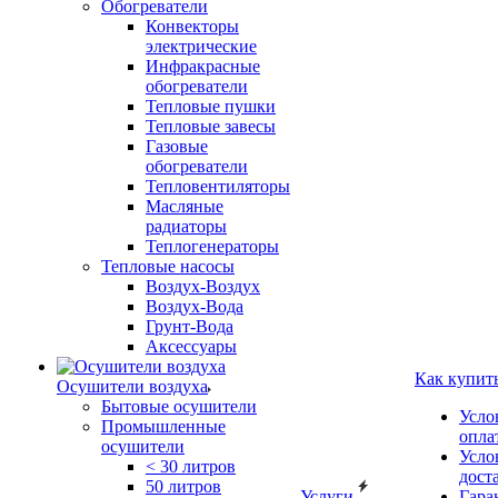
Обогреватели
Конвекторы
электрические
Инфракрасные
обогреватели
Тепловые пушки
Тепловые завесы
Газовые
обогреватели
Тепловентиляторы
Масляные
радиаторы
Теплогенераторы
Тепловые насосы
Воздух-Воздух
Воздух-Вода
Грунт-Вода
Аксессуары
Как купит
Осушители воздуха
Бытовые осушители
Усло
Промышленные
опла
осушители
Усло
< 30 литров
дост
50 литров
Услуги
Гара