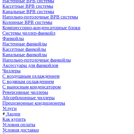
Настенные ВРВ системы
Кассетные ВРВ системы
Канальные ВРВ системы
Напольно-потолочные ВРВ системы
Колонные ВРВ системы
Компрессорно-конденсаторные блоки
Системы чиллер-фанкойл
Фанкойлы
Настенные фанкойлы
Кассетные фанкойлы
Канальные фанкойлы
Напольно-потолочные фанкойлы
Аксессуары для фанкойлов
Чиллеры
С воздушным охлаждением
С водяным охлаждением
С выносным конденсатором
Реверсивные чиллеры
Абсорбционные чиллеры
Прецизионные кондиционеры
Услуги
Акции
Как купить
Условия оплаты
Условия доставки