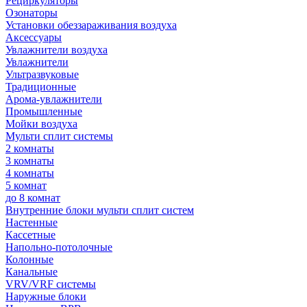
Рециркуляторы
Озонаторы
Установки обеззараживания воздуха
Аксессуары
Увлажнители воздуха
Увлажнители
Ультразвуковые
Традиционные
Арома-увлажнители
Промышленные
Мойки воздуха
Мульти сплит системы
2 комнаты
3 комнаты
4 комнаты
5 комнат
до 8 комнат
Внутренние блоки мульти сплит систем
Настенные
Кассетные
Напольно-потолочные
Колонные
Канальные
VRV/VRF системы
Наружные блоки