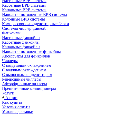
Настенные ВРВ системы
Кассетные ВРВ системы
Канальные ВРВ системы
Напольно-потолочные ВРВ системы
Колонные ВРВ системы
Компрессорно-конденсаторные блоки
Системы чиллер-фанкойл
Фанкойлы
Настенные фанкойлы
Кассетные фанкойлы
Канальные фанкойлы
Напольно-потолочные фанкойлы
Аксессуары для фанкойлов
Чиллеры
С воздушным охлаждением
С водяным охлаждением
С выносным конденсатором
Реверсивные чиллеры
Абсорбционные чиллеры
Прецизионные кондиционеры
Услуги
Акции
Как купить
Условия оплаты
Условия доставки