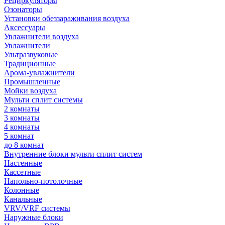
Рециркуляторы
Озонаторы
Установки обеззараживания воздуха
Аксессуары
Увлажнители воздуха
Увлажнители
Ультразвуковые
Традиционные
Арома-увлажнители
Промышленные
Мойки воздуха
Мульти сплит системы
2 комнаты
3 комнаты
4 комнаты
5 комнат
до 8 комнат
Внутренние блоки мульти сплит систем
Настенные
Кассетные
Напольно-потолочные
Колонные
Канальные
VRV/VRF системы
Наружные блоки