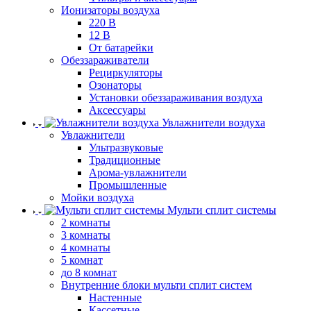
Ионизаторы воздуха
220 В
12 В
От батарейки
Обеззараживатели
Рециркуляторы
Озонаторы
Установки обеззараживания воздуха
Аксессуары
Увлажнители воздуха
Увлажнители
Ультразвуковые
Традиционные
Арома-увлажнители
Промышленные
Мойки воздуха
Мульти сплит системы
2 комнаты
3 комнаты
4 комнаты
5 комнат
до 8 комнат
Внутренние блоки мульти сплит систем
Настенные
Кассетные