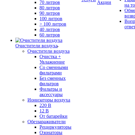
70 литров
Акции
на т
80 литров
Обме
90 литров
возв
100 литров
Вопр
> 100 литров
отве
40 литров
60 литров
Очистители воздуха
Очистители воздуха
Очистка +
Увлажнение
Cо сменными
фильтрами
Без сменных
фильтров
Фильтры и
аксессуары
Ионизаторы воздуха
220 В
12 В
От батарейки
Обеззараживатели
Рециркуляторы
Озонаторы