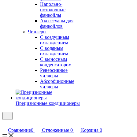
Напольно-
потолочные
фанкойлы
Аксессуары для
фанкойлов
Чиллеры
С воздушным
охлаждением
С водяным
охлаждением
С выносным
конденсатором
Реверсивные
чиллеры
Абсорбционные
чиллеры
Прецизионные кондиционеры
Сравнение
0
Отложенные
0
Корзина
0