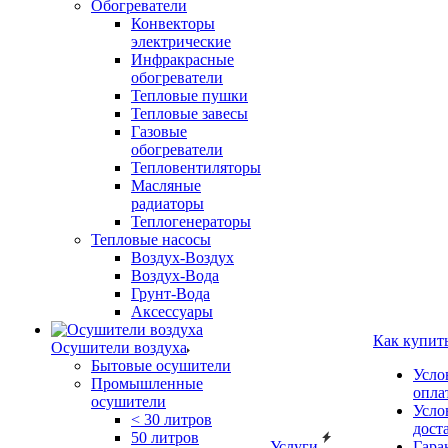
Обогреватели
Конвекторы
электрические
Инфракрасные
обогреватели
Тепловые пушки
Тепловые завесы
Газовые
обогреватели
Тепловентиляторы
Масляные
радиаторы
Теплогенераторы
Тепловые насосы
Воздух-Воздух
Воздух-Вода
Грунт-Вода
Аксессуары
Как купит
Осушители воздуха
Бытовые осушители
Усло
Промышленные
опла
осушители
Усло
< 30 литров
дост
50 литров
Услуги
Гара