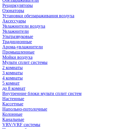
Обеззараживатели
Рециркуляторы
Озонаторы
Установки обеззараживания воздуха
Аксессуары
Увлажнители воздуха
Увлажнители
Ультразвуковые
Традиционные
Арома-увлажнители
Промышленные
Мойки воздуха
Мульти сплит системы
2 комнаты
3 комнаты
4 комнаты
5 комнат
до 8 комнат
Внутренние блоки мульти сплит систем
Настенные
Кассетные
Напольно-потолочные
Колонные
Канальные
VRV/VRF системы