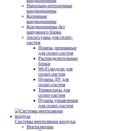
кондиционеры
Напольно-потолочные
кондиционеры
Колонные
кондиционеры
Кондиционеры без
наружного блока
Аксессуары для сплит-
систем
Помпы дренажные
для сплит-систем
Распределительные
блоки
Wi-Fi модули для
сплит-систем
Пульты ДУ для
сплит-систем
Термостаты для
сплит-систем
Пульты управления
для сплит-систем
Системы вентиляции воздуха
Вентиляторы