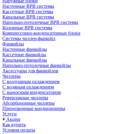
Наружные блоки
Настенные ВРВ системы
Кассетные ВРВ системы
Канальные ВРВ системы
Напольно-потолочные ВРВ системы
Колонные ВРВ системы
Компрессорно-конденсаторные блоки
Системы чиллер-фанкойл
Фанкойлы
Настенные фанкойлы
Кассетные фанкойлы
Канальные фанкойлы
Напольно-потолочные фанкойлы
Аксессуары для фанкойлов
Чиллеры
С воздушным охлаждением
С водяным охлаждением
С выносным конденсатором
Реверсивные чиллеры
Абсорбционные чиллеры
Прецизионные кондиционеры
Услуги
Акции
Как купить
Условия оплаты