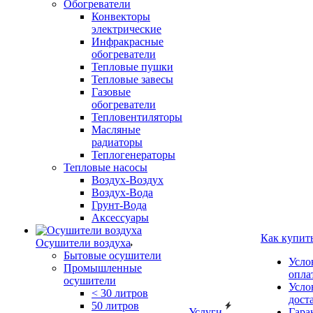
Обогреватели
Конвекторы
электрические
Инфракрасные
обогреватели
Тепловые пушки
Тепловые завесы
Газовые
обогреватели
Тепловентиляторы
Масляные
радиаторы
Теплогенераторы
Тепловые насосы
Воздух-Воздух
Воздух-Вода
Грунт-Вода
Аксессуары
Как купит
Осушители воздуха
Бытовые осушители
Усло
Промышленные
опла
осушители
Усло
< 30 литров
дост
50 литров
Услуги
Гара