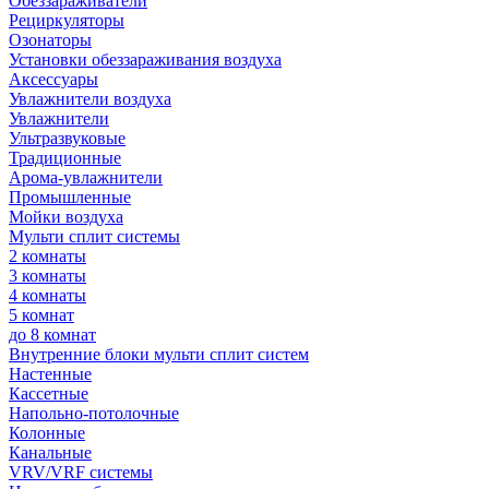
Обеззараживатели
Рециркуляторы
Озонаторы
Установки обеззараживания воздуха
Аксессуары
Увлажнители воздуха
Увлажнители
Ультразвуковые
Традиционные
Арома-увлажнители
Промышленные
Мойки воздуха
Мульти сплит системы
2 комнаты
3 комнаты
4 комнаты
5 комнат
до 8 комнат
Внутренние блоки мульти сплит систем
Настенные
Кассетные
Напольно-потолочные
Колонные
Канальные
VRV/VRF системы