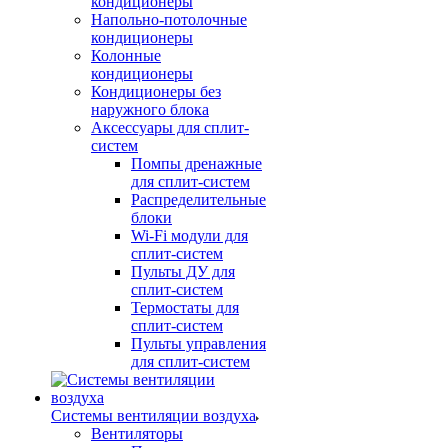
кондиционеры
Напольно-потолочные
кондиционеры
Колонные
кондиционеры
Кондиционеры без
наружного блока
Аксессуары для сплит-
систем
Помпы дренажные
для сплит-систем
Распределительные
блоки
Wi-Fi модули для
сплит-систем
Пульты ДУ для
сплит-систем
Термостаты для
сплит-систем
Пульты управления
для сплит-систем
Системы вентиляции воздуха
Вентиляторы