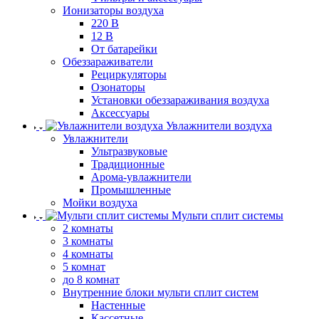
Ионизаторы воздуха
220 В
12 В
От батарейки
Обеззараживатели
Рециркуляторы
Озонаторы
Установки обеззараживания воздуха
Аксессуары
Увлажнители воздуха
Увлажнители
Ультразвуковые
Традиционные
Арома-увлажнители
Промышленные
Мойки воздуха
Мульти сплит системы
2 комнаты
3 комнаты
4 комнаты
5 комнат
до 8 комнат
Внутренние блоки мульти сплит систем
Настенные
Кассетные