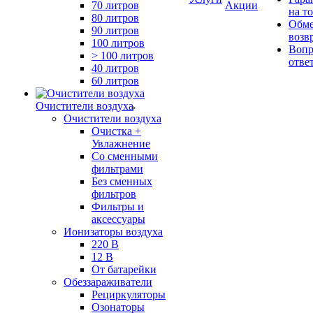
70 литров
Акции
на т
80 литров
Обме
90 литров
возв
100 литров
Вопр
> 100 литров
отве
40 литров
60 литров
Очистители воздуха
Очистители воздуха
Очистка +
Увлажнение
Cо сменными
фильтрами
Без сменных
фильтров
Фильтры и
аксессуары
Ионизаторы воздуха
220 В
12 В
От батарейки
Обеззараживатели
Рециркуляторы
Озонаторы