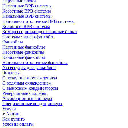
Наружные блоки
Настенные ВРВ системы
Кассетные ВРВ системы
Канальные ВРВ системы
Напольно-потолочные ВРВ системы
Колонные ВРВ системы
Компрессорно-конденсаторные блоки
Системы чиллер-фанкойл
Фанкойлы
Настенные фанкойлы
Кассетные фанкойлы
Канальные фанкойлы
Напольно-потолочные фанкойлы
Аксессуары для фанкойлов
Чиллеры
С воздушным охлаждением
С водяным охлаждением
С выносным конденсатором
Реверсивные чиллеры
Абсорбционные чиллеры
Прецизионные кондиционеры
Услуги
Акции
Как купить
Условия оплаты