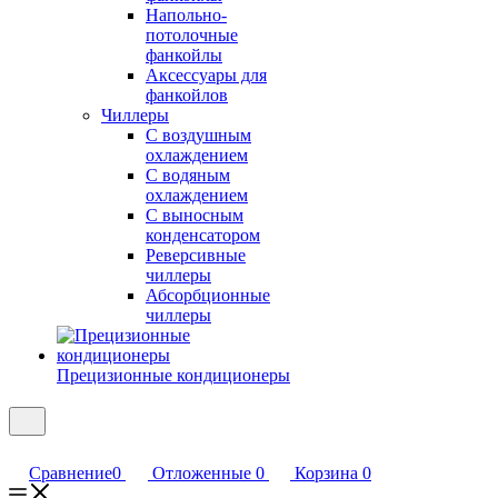
Напольно-
потолочные
фанкойлы
Аксессуары для
фанкойлов
Чиллеры
С воздушным
охлаждением
С водяным
охлаждением
С выносным
конденсатором
Реверсивные
чиллеры
Абсорбционные
чиллеры
Прецизионные кондиционеры
Сравнение
0
Отложенные
0
Корзина
0