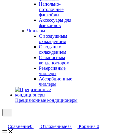
Напольно-
потолочные
фанкойлы
Аксессуары для
фанкойлов
Чиллеры
С воздушным
охлаждением
С водяным
охлаждением
С выносным
конденсатором
Реверсивные
чиллеры
Абсорбционные
чиллеры
Прецизионные кондиционеры
Сравнение
0
Отложенные
0
Корзина
0