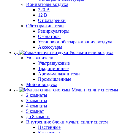
Ионизаторы воздуха
220 В
12 В
От батарейки
Обеззараживатели
Рециркуляторы
Озонаторы
Установки обеззараживания воздуха
Аксессуары
Увлажнители воздуха
Увлажнители
Ультразвуковые
Традиционные
Арома-увлажнители
Промышленные
Мойки воздуха
Мульти сплит системы
2 комнаты
3 комнаты
4 комнаты
5 комнат
до 8 комнат
Внутренние блоки мульти сплит систем
Настенные
Кассетные