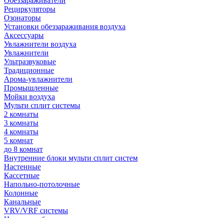
Обеззараживатели
Рециркуляторы
Озонаторы
Установки обеззараживания воздуха
Аксессуары
Увлажнители воздуха
Увлажнители
Ультразвуковые
Традиционные
Арома-увлажнители
Промышленные
Мойки воздуха
Мульти сплит системы
2 комнаты
3 комнаты
4 комнаты
5 комнат
до 8 комнат
Внутренние блоки мульти сплит систем
Настенные
Кассетные
Напольно-потолочные
Колонные
Канальные
VRV/VRF системы