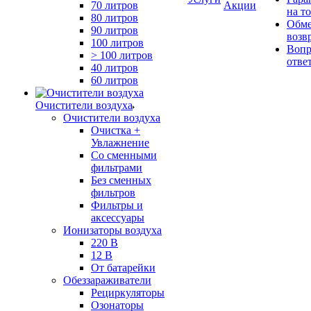
70 литров
Акции
на т
80 литров
Обме
90 литров
возв
100 литров
Вопр
> 100 литров
отве
40 литров
60 литров
Очистители воздуха
Очистители воздуха
Очистка +
Увлажнение
Cо сменными
фильтрами
Без сменных
фильтров
Фильтры и
аксессуары
Ионизаторы воздуха
220 В
12 В
От батарейки
Обеззараживатели
Рециркуляторы
Озонаторы