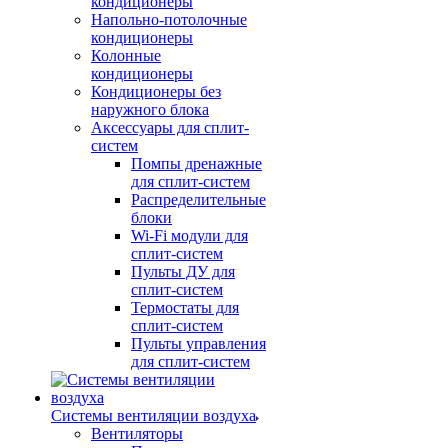
кондиционеры
Напольно-потолочные
кондиционеры
Колонные
кондиционеры
Кондиционеры без
наружного блока
Аксессуары для сплит-
систем
Помпы дренажные
для сплит-систем
Распределительные
блоки
Wi-Fi модули для
сплит-систем
Пульты ДУ для
сплит-систем
Термостаты для
сплит-систем
Пульты управления
для сплит-систем
Системы вентиляции воздуха
Вентиляторы