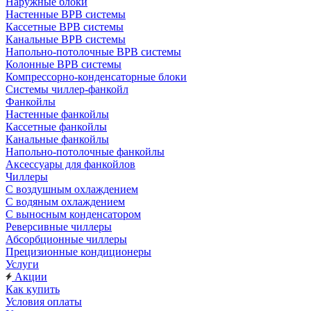
Наружные блоки
Настенные ВРВ системы
Кассетные ВРВ системы
Канальные ВРВ системы
Напольно-потолочные ВРВ системы
Колонные ВРВ системы
Компрессорно-конденсаторные блоки
Системы чиллер-фанкойл
Фанкойлы
Настенные фанкойлы
Кассетные фанкойлы
Канальные фанкойлы
Напольно-потолочные фанкойлы
Аксессуары для фанкойлов
Чиллеры
С воздушным охлаждением
С водяным охлаждением
С выносным конденсатором
Реверсивные чиллеры
Абсорбционные чиллеры
Прецизионные кондиционеры
Услуги
Акции
Как купить
Условия оплаты