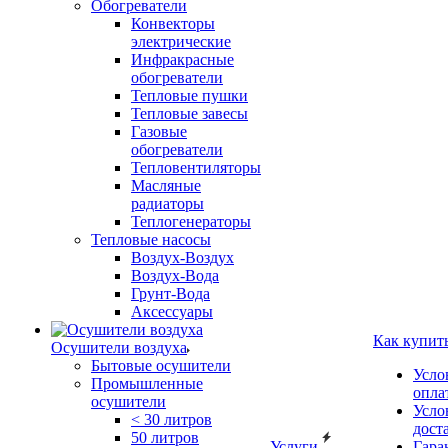
Обогреватели
Конвекторы
электрические
Инфракрасные
обогреватели
Тепловые пушки
Тепловые завесы
Газовые
обогреватели
Тепловентиляторы
Масляные
радиаторы
Теплогенераторы
Тепловые насосы
Воздух-Воздух
Воздух-Вода
Грунт-Вода
Аксессуары
Как купит
Осушители воздуха
Бытовые осушители
Усло
Промышленные
опла
осушители
Усло
< 30 литров
дост
50 литров
Услуги
Гара