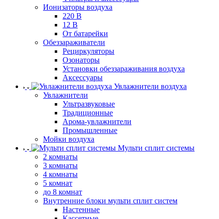
Ионизаторы воздуха
220 В
12 В
От батарейки
Обеззараживатели
Рециркуляторы
Озонаторы
Установки обеззараживания воздуха
Аксессуары
Увлажнители воздуха
Увлажнители
Ультразвуковые
Традиционные
Арома-увлажнители
Промышленные
Мойки воздуха
Мульти сплит системы
2 комнаты
3 комнаты
4 комнаты
5 комнат
до 8 комнат
Внутренние блоки мульти сплит систем
Настенные
Кассетные