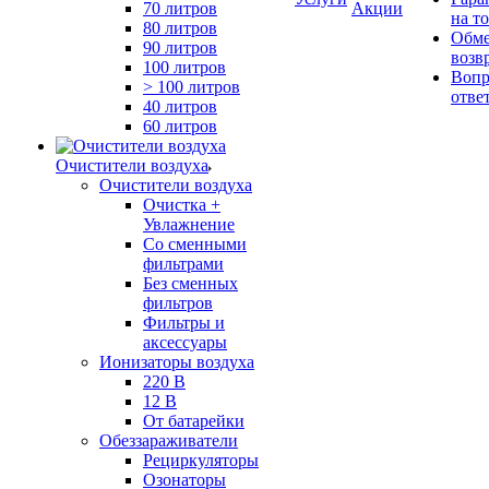
70 литров
Акции
на т
80 литров
Обме
90 литров
возв
100 литров
Вопр
> 100 литров
отве
40 литров
60 литров
Очистители воздуха
Очистители воздуха
Очистка +
Увлажнение
Cо сменными
фильтрами
Без сменных
фильтров
Фильтры и
аксессуары
Ионизаторы воздуха
220 В
12 В
От батарейки
Обеззараживатели
Рециркуляторы
Озонаторы