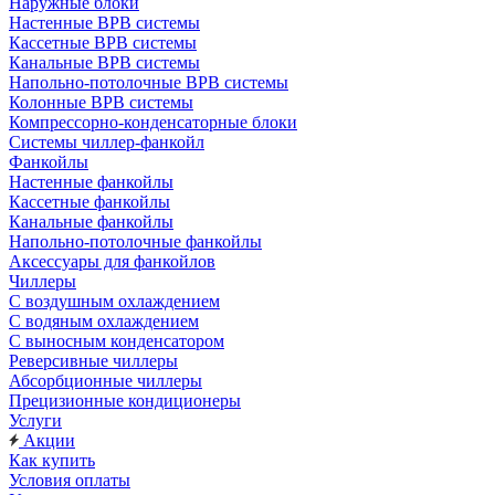
Наружные блоки
Настенные ВРВ системы
Кассетные ВРВ системы
Канальные ВРВ системы
Напольно-потолочные ВРВ системы
Колонные ВРВ системы
Компрессорно-конденсаторные блоки
Системы чиллер-фанкойл
Фанкойлы
Настенные фанкойлы
Кассетные фанкойлы
Канальные фанкойлы
Напольно-потолочные фанкойлы
Аксессуары для фанкойлов
Чиллеры
С воздушным охлаждением
С водяным охлаждением
С выносным конденсатором
Реверсивные чиллеры
Абсорбционные чиллеры
Прецизионные кондиционеры
Услуги
Акции
Как купить
Условия оплаты