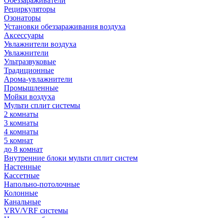
Обеззараживатели
Рециркуляторы
Озонаторы
Установки обеззараживания воздуха
Аксессуары
Увлажнители воздуха
Увлажнители
Ультразвуковые
Традиционные
Арома-увлажнители
Промышленные
Мойки воздуха
Мульти сплит системы
2 комнаты
3 комнаты
4 комнаты
5 комнат
до 8 комнат
Внутренние блоки мульти сплит систем
Настенные
Кассетные
Напольно-потолочные
Колонные
Канальные
VRV/VRF системы