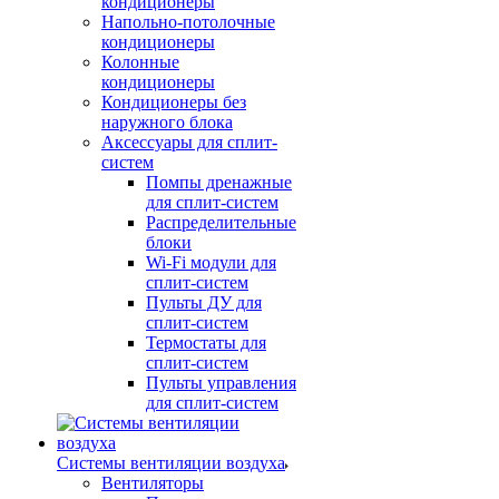
кондиционеры
Напольно-потолочные
кондиционеры
Колонные
кондиционеры
Кондиционеры без
наружного блока
Аксессуары для сплит-
систем
Помпы дренажные
для сплит-систем
Распределительные
блоки
Wi-Fi модули для
сплит-систем
Пульты ДУ для
сплит-систем
Термостаты для
сплит-систем
Пульты управления
для сплит-систем
Системы вентиляции воздуха
Вентиляторы