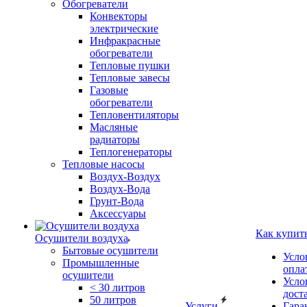
Обогреватели
Конвекторы
электрические
Инфракрасные
обогреватели
Тепловые пушки
Тепловые завесы
Газовые
обогреватели
Тепловентиляторы
Масляные
радиаторы
Теплогенераторы
Тепловые насосы
Воздух-Воздух
Воздух-Вода
Грунт-Вода
Аксессуары
Как купит
Осушители воздуха
Бытовые осушители
Усло
Промышленные
опла
осушители
Усло
< 30 литров
дост
50 литров
Услуги
Гара