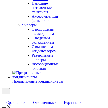
Напольно-
потолочные
фанкойлы
Аксессуары для
фанкойлов
Чиллеры
С воздушным
охлаждением
С водяным
охлаждением
С выносным
конденсатором
Реверсивные
чиллеры
Абсорбционные
чиллеры
Прецизионные кондиционеры
Сравнение
0
Отложенные
0
Корзина
0