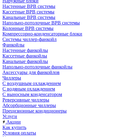
Наружные блоки
Настенные ВРВ системы
Кассетные ВРВ системы
Канальные ВРВ системы
Напольно-потолочные ВРВ системы
Колонные ВРВ системы
Компрессорно-конденсаторные блоки
Системы чиллер-фанкойл
Фанкойлы
Настенные фанкойлы
Кассетные фанкойлы
Канальные фанкойлы
Напольно-потолочные фанкойлы
Аксессуары для фанкойлов
Чиллеры
С воздушным охлаждением
С водяным охлаждением
С выносным конденсатором
Реверсивные чиллеры
Абсорбционные чиллеры
Прецизионные кондиционеры
Услуги
Акции
Как купить
Условия оплаты