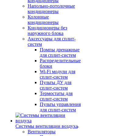
кондиционеры
Напольно-потолочные
кондиционеры
Колонные
кондиционеры
Кондиционеры без
наружного блока
Аксессуары для сплит-
систем
Помпы дренажные
для сплит-систем
Распределительные
блоки
Wi-Fi модули для
сплит-систем
Пульты ДУ для
сплит-систем
Термостаты для
сплит-систем
Пульты управления
для сплит-систем
Системы вентиляции воздуха
Вентиляторы