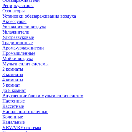
Обеззараживатели
Рециркуляторы
Озонаторы
Установки обеззараживания воздуха
Аксессуары
Увлажнители воздуха
Увлажнители
Ультразвуковые
Традиционные
Арома-увлажнители
Промышленные
Мойки воздуха
Мульти сплит системы
2 комнаты
3 комнаты
4 комнаты
5 комнат
до 8 комнат
Внутренние блоки мульти сплит систем
Настенные
Кассетные
Напольно-потолочные
Колонные
Канальные
VRV/VRF системы