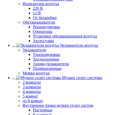
Ионизаторы воздуха
220 В
12 В
От батарейки
Обеззараживатели
Рециркуляторы
Озонаторы
Установки обеззараживания воздуха
Аксессуары
Увлажнители воздуха
Увлажнители
Ультразвуковые
Традиционные
Арома-увлажнители
Промышленные
Мойки воздуха
Мульти сплит системы
2 комнаты
3 комнаты
4 комнаты
5 комнат
до 8 комнат
Внутренние блоки мульти сплит систем
Настенные
Кассетные