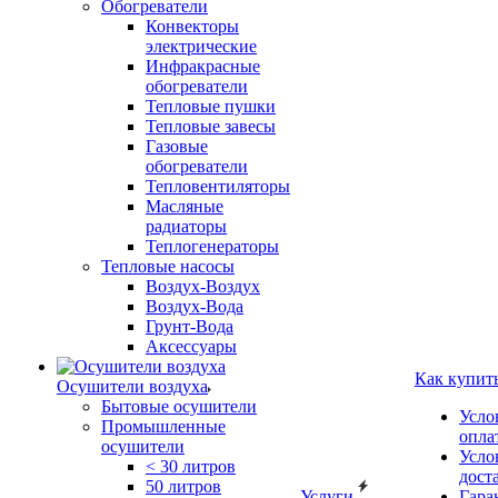
Обогреватели
Конвекторы
электрические
Инфракрасные
обогреватели
Тепловые пушки
Тепловые завесы
Газовые
обогреватели
Тепловентиляторы
Масляные
радиаторы
Теплогенераторы
Тепловые насосы
Воздух-Воздух
Воздух-Вода
Грунт-Вода
Аксессуары
Как купит
Осушители воздуха
Бытовые осушители
Усло
Промышленные
опла
осушители
Усло
< 30 литров
дост
50 литров
Услуги
Гара