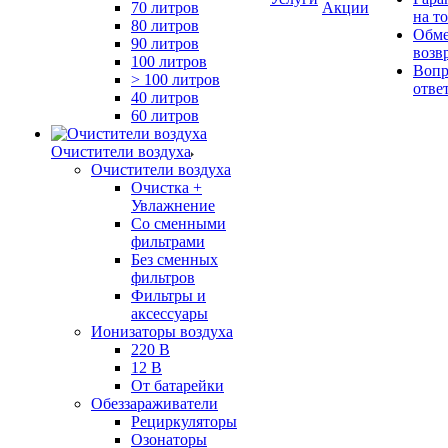
70 литров
Акции
на т
80 литров
Обме
90 литров
возв
100 литров
Вопр
> 100 литров
отве
40 литров
60 литров
Очистители воздуха
Очистители воздуха
Очистка +
Увлажнение
Cо сменными
фильтрами
Без сменных
фильтров
Фильтры и
аксессуары
Ионизаторы воздуха
220 В
12 В
От батарейки
Обеззараживатели
Рециркуляторы
Озонаторы