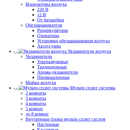
Ионизаторы воздуха
220 В
12 В
От батарейки
Обеззараживатели
Рециркуляторы
Озонаторы
Установки обеззараживания воздуха
Аксессуары
Увлажнители воздуха
Увлажнители
Ультразвуковые
Традиционные
Арома-увлажнители
Промышленные
Мойки воздуха
Мульти сплит системы
2 комнаты
3 комнаты
4 комнаты
5 комнат
до 8 комнат
Внутренние блоки мульти сплит систем
Настенные
Кассетные