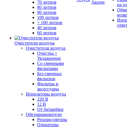
70 литров
Акции
на т
80 литров
Обме
90 литров
возв
100 литров
Вопр
> 100 литров
отве
40 литров
60 литров
Очистители воздуха
Очистители воздуха
Очистка +
Увлажнение
Cо сменными
фильтрами
Без сменных
фильтров
Фильтры и
аксессуары
Ионизаторы воздуха
220 В
12 В
От батарейки
Обеззараживатели
Рециркуляторы
Озонаторы