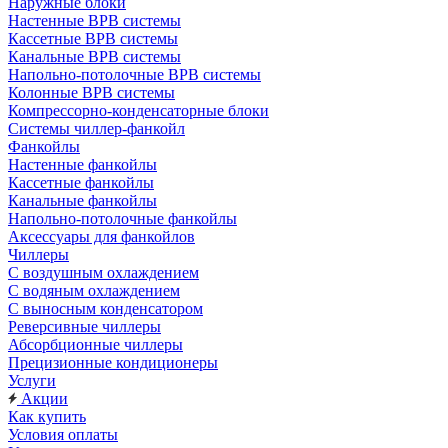
Наружные блоки
Настенные ВРВ системы
Кассетные ВРВ системы
Канальные ВРВ системы
Напольно-потолочные ВРВ системы
Колонные ВРВ системы
Компрессорно-конденсаторные блоки
Системы чиллер-фанкойл
Фанкойлы
Настенные фанкойлы
Кассетные фанкойлы
Канальные фанкойлы
Напольно-потолочные фанкойлы
Аксессуары для фанкойлов
Чиллеры
С воздушным охлаждением
С водяным охлаждением
С выносным конденсатором
Реверсивные чиллеры
Абсорбционные чиллеры
Прецизионные кондиционеры
Услуги
Акции
Как купить
Условия оплаты