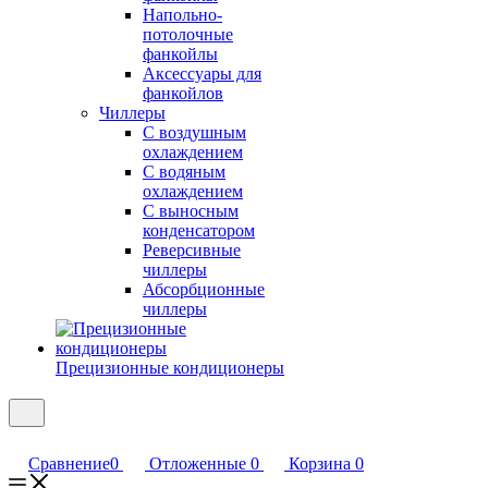
Напольно-
потолочные
фанкойлы
Аксессуары для
фанкойлов
Чиллеры
С воздушным
охлаждением
С водяным
охлаждением
С выносным
конденсатором
Реверсивные
чиллеры
Абсорбционные
чиллеры
Прецизионные кондиционеры
Сравнение
0
Отложенные
0
Корзина
0