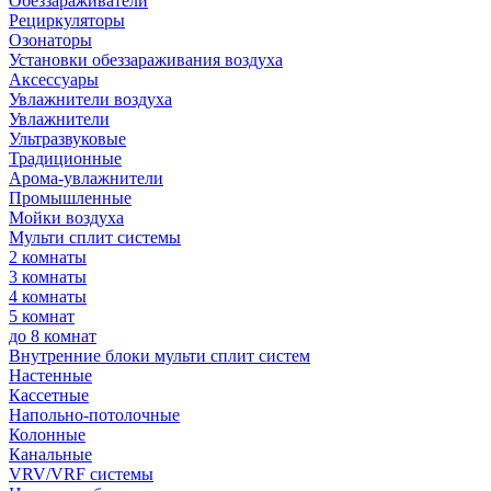
Обеззараживатели
Рециркуляторы
Озонаторы
Установки обеззараживания воздуха
Аксессуары
Увлажнители воздуха
Увлажнители
Ультразвуковые
Традиционные
Арома-увлажнители
Промышленные
Мойки воздуха
Мульти сплит системы
2 комнаты
3 комнаты
4 комнаты
5 комнат
до 8 комнат
Внутренние блоки мульти сплит систем
Настенные
Кассетные
Напольно-потолочные
Колонные
Канальные
VRV/VRF системы