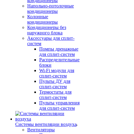
кондиционеры
Напольно-потолочные
кондиционеры
Колонные
кондиционеры
Кондиционеры без
наружного блока
Аксессуары для сплит-
систем
Помпы дренажные
для сплит-систем
Распределительные
блоки
Wi-Fi модули для
сплит-систем
Пульты ДУ для
сплит-систем
Термостаты для
сплит-систем
Пульты управления
для сплит-систем
Системы вентиляции воздуха
Вентиляторы