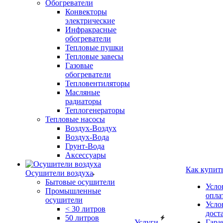
Обогреватели
Конвекторы
электрические
Инфракрасные
обогреватели
Тепловые пушки
Тепловые завесы
Газовые
обогреватели
Тепловентиляторы
Масляные
радиаторы
Теплогенераторы
Тепловые насосы
Воздух-Воздух
Воздух-Вода
Грунт-Вода
Аксессуары
Как купит
Осушители воздуха
Бытовые осушители
Усло
Промышленные
опла
осушители
Усло
< 30 литров
дост
50 литров
Услуги
Гара