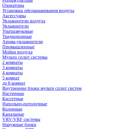
Рециркуляторы
Озонаторы
Установки обеззараживания воздуха
Аксессуары
Увлажнители воздуха
Увлажнители
Ультразвуковые
Традиционные
Арома-увлажнители
Промышленные
Мойки воздуха
Мульти сплит системы
2 комнаты
3 комнаты
4 комнаты
5 комнат
до 8 комнат
Внутренние блоки мульти сплит систем
Настенные
Кассетные
Напольно-потолочные
Колонные
Канальные
VRV/VRF системы
Наружные блоки