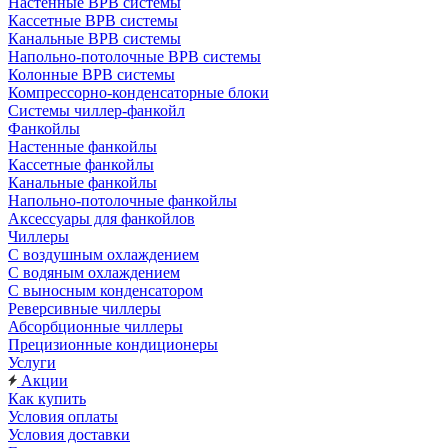
Настенные ВРВ системы
Кассетные ВРВ системы
Канальные ВРВ системы
Напольно-потолочные ВРВ системы
Колонные ВРВ системы
Компрессорно-конденсаторные блоки
Системы чиллер-фанкойл
Фанкойлы
Настенные фанкойлы
Кассетные фанкойлы
Канальные фанкойлы
Напольно-потолочные фанкойлы
Аксессуары для фанкойлов
Чиллеры
С воздушным охлаждением
С водяным охлаждением
С выносным конденсатором
Реверсивные чиллеры
Абсорбционные чиллеры
Прецизионные кондиционеры
Услуги
Акции
Как купить
Условия оплаты
Условия доставки