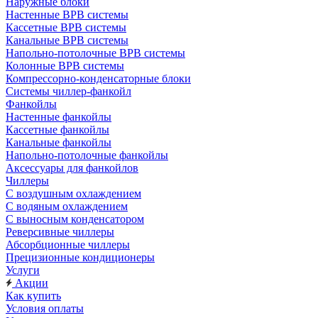
Наружные блоки
Настенные ВРВ системы
Кассетные ВРВ системы
Канальные ВРВ системы
Напольно-потолочные ВРВ системы
Колонные ВРВ системы
Компрессорно-конденсаторные блоки
Системы чиллер-фанкойл
Фанкойлы
Настенные фанкойлы
Кассетные фанкойлы
Канальные фанкойлы
Напольно-потолочные фанкойлы
Аксессуары для фанкойлов
Чиллеры
С воздушным охлаждением
С водяным охлаждением
С выносным конденсатором
Реверсивные чиллеры
Абсорбционные чиллеры
Прецизионные кондиционеры
Услуги
Акции
Как купить
Условия оплаты