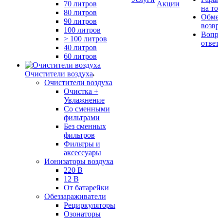
70 литров
Акции
на т
80 литров
Обме
90 литров
возв
100 литров
Вопр
> 100 литров
отве
40 литров
60 литров
Очистители воздуха
Очистители воздуха
Очистка +
Увлажнение
Cо сменными
фильтрами
Без сменных
фильтров
Фильтры и
аксессуары
Ионизаторы воздуха
220 В
12 В
От батарейки
Обеззараживатели
Рециркуляторы
Озонаторы