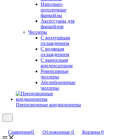
Напольно-
потолочные
фанкойлы
Аксессуары для
фанкойлов
Чиллеры
С воздушным
охлаждением
С водяным
охлаждением
С выносным
конденсатором
Реверсивные
чиллеры
Абсорбционные
чиллеры
Прецизионные кондиционеры
Сравнение
0
Отложенные
0
Корзина
0