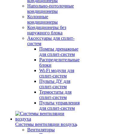
кондиционеры
Напольно-потолочные
кондиционеры
Колонные
кондиционеры
Кондиционеры без
наружного блока
Аксессуары для сплит-
систем
Помпы дренажные
для сплит-систем
Распределительные
блоки
Wi-Fi модули для
сплит-систем
Пульты ДУ для
сплит-систем
Термостаты для
сплит-систем
Пульты управления
для сплит-систем
Системы вентиляции воздуха
Вентиляторы