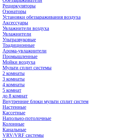
Обеззараживатели
Рециркуляторы
Озонаторы
Установки обеззараживания воздуха
Аксессуары
Увлажнители воздуха
Увлажнители
Ультразвуковые
Традиционные
Арома-увлажнители
Промышленные
Мойки воздуха
Мульти сплит системы
2 комнаты
3 комнаты
4 комнаты
5 комнат
до 8 комнат
Внутренние блоки мульти сплит систем
Настенные
Кассетные
Напольно-потолочные
Колонные
Канальные
VRV/VRF системы