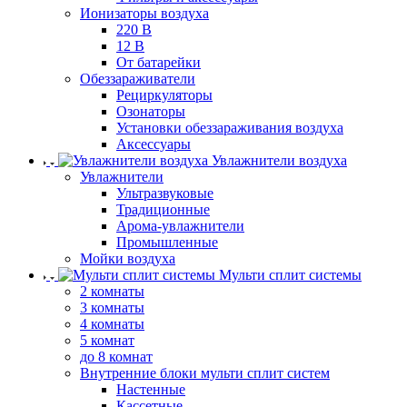
Ионизаторы воздуха
220 В
12 В
От батарейки
Обеззараживатели
Рециркуляторы
Озонаторы
Установки обеззараживания воздуха
Аксессуары
Увлажнители воздуха
Увлажнители
Ультразвуковые
Традиционные
Арома-увлажнители
Промышленные
Мойки воздуха
Мульти сплит системы
2 комнаты
3 комнаты
4 комнаты
5 комнат
до 8 комнат
Внутренние блоки мульти сплит систем
Настенные
Кассетные