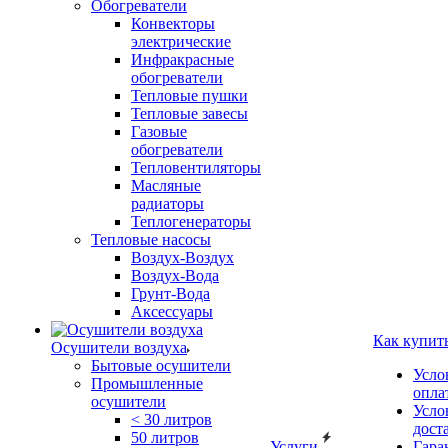
Обогреватели
Конвекторы
электрические
Инфракрасные
обогреватели
Тепловые пушки
Тепловые завесы
Газовые
обогреватели
Тепловентиляторы
Масляные
радиаторы
Теплогенераторы
Тепловые насосы
Воздух-Воздух
Воздух-Вода
Грунт-Вода
Аксессуары
Как купит
Осушители воздуха
Бытовые осушители
Усло
Промышленные
опла
осушители
Усло
< 30 литров
дост
50 литров
Услуги
Гара