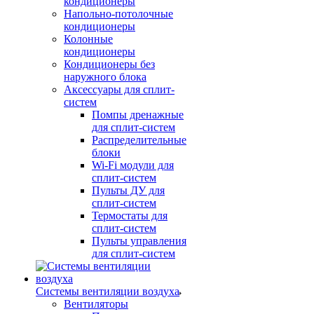
кондиционеры
Напольно-потолочные
кондиционеры
Колонные
кондиционеры
Кондиционеры без
наружного блока
Аксессуары для сплит-
систем
Помпы дренажные
для сплит-систем
Распределительные
блоки
Wi-Fi модули для
сплит-систем
Пульты ДУ для
сплит-систем
Термостаты для
сплит-систем
Пульты управления
для сплит-систем
Системы вентиляции воздуха
Вентиляторы