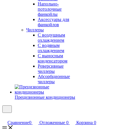
Напольно-
потолочные
фанкойлы
Аксессуары для
фанкойлов
Чиллеры
С воздушным
охлаждением
С водяным
охлаждением
С выносным
конденсатором
Реверсивные
чиллеры
Абсорбционные
чиллеры
Прецизионные кондиционеры
Сравнение
0
Отложенные
0
Корзина
0