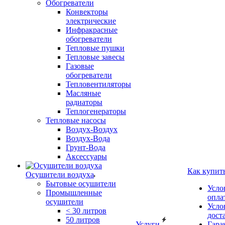
Обогреватели
Конвекторы
электрические
Инфракрасные
обогреватели
Тепловые пушки
Тепловые завесы
Газовые
обогреватели
Тепловентиляторы
Масляные
радиаторы
Теплогенераторы
Тепловые насосы
Воздух-Воздух
Воздух-Вода
Грунт-Вода
Аксессуары
Как купит
Осушители воздуха
Бытовые осушители
Усло
Промышленные
опла
осушители
Усло
< 30 литров
дост
50 литров
Услуги
Гара