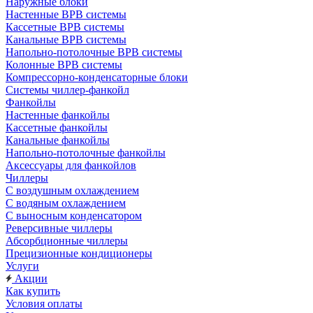
Наружные блоки
Настенные ВРВ системы
Кассетные ВРВ системы
Канальные ВРВ системы
Напольно-потолочные ВРВ системы
Колонные ВРВ системы
Компрессорно-конденсаторные блоки
Системы чиллер-фанкойл
Фанкойлы
Настенные фанкойлы
Кассетные фанкойлы
Канальные фанкойлы
Напольно-потолочные фанкойлы
Аксессуары для фанкойлов
Чиллеры
С воздушным охлаждением
С водяным охлаждением
С выносным конденсатором
Реверсивные чиллеры
Абсорбционные чиллеры
Прецизионные кондиционеры
Услуги
Акции
Как купить
Условия оплаты