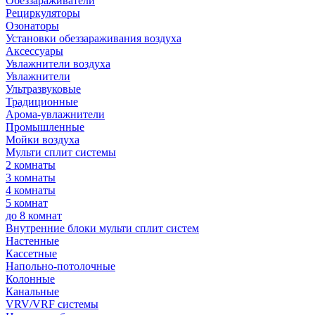
Обеззараживатели
Рециркуляторы
Озонаторы
Установки обеззараживания воздуха
Аксессуары
Увлажнители воздуха
Увлажнители
Ультразвуковые
Традиционные
Арома-увлажнители
Промышленные
Мойки воздуха
Мульти сплит системы
2 комнаты
3 комнаты
4 комнаты
5 комнат
до 8 комнат
Внутренние блоки мульти сплит систем
Настенные
Кассетные
Напольно-потолочные
Колонные
Канальные
VRV/VRF системы