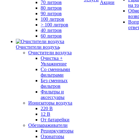
70 литров
Акции
на т
80 литров
Обме
90 литров
возв
100 литров
Вопр
> 100 литров
отве
40 литров
60 литров
Очистители воздуха
Очистители воздуха
Очистка +
Увлажнение
Cо сменными
фильтрами
Без сменных
фильтров
Фильтры и
аксессуары
Ионизаторы воздуха
220 В
12 В
От батарейки
Обеззараживатели
Рециркуляторы
Озонаторы