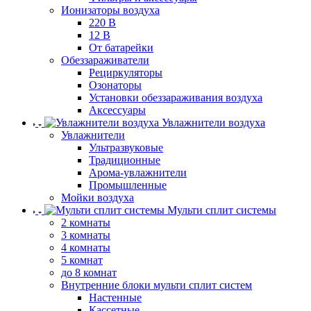
Ионизаторы воздуха
220 В
12 В
От батарейки
Обеззараживатели
Рециркуляторы
Озонаторы
Установки обеззараживания воздуха
Аксессуары
Увлажнители воздуха
Увлажнители
Ультразвуковые
Традиционные
Арома-увлажнители
Промышленные
Мойки воздуха
Мульти сплит системы
2 комнаты
3 комнаты
4 комнаты
5 комнат
до 8 комнат
Внутренние блоки мульти сплит систем
Настенные
Кассетные