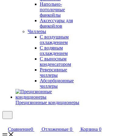
Напольно-
потолочные
фанкойлы
Аксессуары для
фанкойлов
Чиллеры
С воздушным
охлаждением
С водяным
охлаждением
С выносным
конденсатором
Реверсивные
чиллеры
Абсорбционные
чиллеры
Прецизионные кондиционеры
Сравнение
0
Отложенные
0
Корзина
0