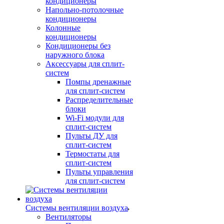
кондиционеры
Напольно-потолочные
кондиционеры
Колонные
кондиционеры
Кондиционеры без
наружного блока
Аксессуары для сплит-
систем
Помпы дренажные
для сплит-систем
Распределительные
блоки
Wi-Fi модули для
сплит-систем
Пульты ДУ для
сплит-систем
Термостаты для
сплит-систем
Пульты управления
для сплит-систем
Системы вентиляции воздуха
Вентиляторы