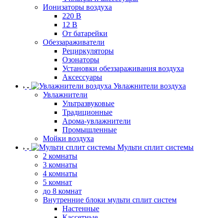
Ионизаторы воздуха
220 В
12 В
От батарейки
Обеззараживатели
Рециркуляторы
Озонаторы
Установки обеззараживания воздуха
Аксессуары
Увлажнители воздуха
Увлажнители
Ультразвуковые
Традиционные
Арома-увлажнители
Промышленные
Мойки воздуха
Мульти сплит системы
2 комнаты
3 комнаты
4 комнаты
5 комнат
до 8 комнат
Внутренние блоки мульти сплит систем
Настенные
Кассетные