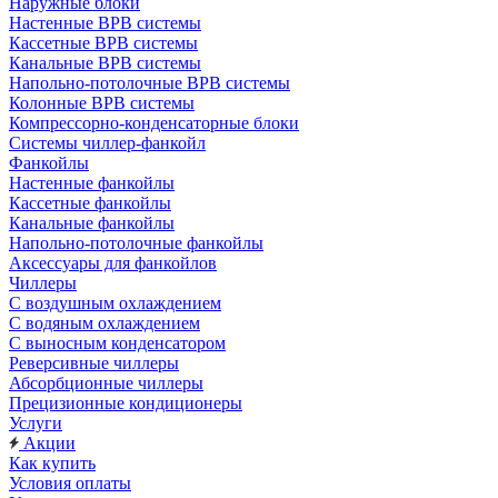
Наружные блоки
Настенные ВРВ системы
Кассетные ВРВ системы
Канальные ВРВ системы
Напольно-потолочные ВРВ системы
Колонные ВРВ системы
Компрессорно-конденсаторные блоки
Системы чиллер-фанкойл
Фанкойлы
Настенные фанкойлы
Кассетные фанкойлы
Канальные фанкойлы
Напольно-потолочные фанкойлы
Аксессуары для фанкойлов
Чиллеры
С воздушным охлаждением
С водяным охлаждением
С выносным конденсатором
Реверсивные чиллеры
Абсорбционные чиллеры
Прецизионные кондиционеры
Услуги
Акции
Как купить
Условия оплаты