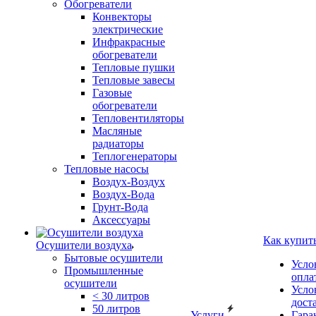
Обогреватели
Конвекторы
электрические
Инфракрасные
обогреватели
Тепловые пушки
Тепловые завесы
Газовые
обогреватели
Тепловентиляторы
Масляные
радиаторы
Теплогенераторы
Тепловые насосы
Воздух-Воздух
Воздух-Вода
Грунт-Вода
Аксессуары
Как купит
Осушители воздуха
Бытовые осушители
Усло
Промышленные
опла
осушители
Усло
< 30 литров
дост
50 литров
Услуги
Гара