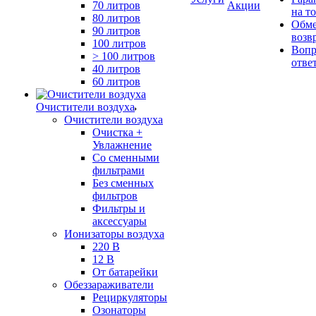
70 литров
Акции
на т
80 литров
Обме
90 литров
возв
100 литров
Вопр
> 100 литров
отве
40 литров
60 литров
Очистители воздуха
Очистители воздуха
Очистка +
Увлажнение
Cо сменными
фильтрами
Без сменных
фильтров
Фильтры и
аксессуары
Ионизаторы воздуха
220 В
12 В
От батарейки
Обеззараживатели
Рециркуляторы
Озонаторы