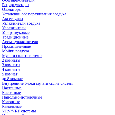
Обеззараживатели
Рециркуляторы
Озонаторы
Установки обеззараживания воздуха
Аксессуары
Увлажнители воздуха
Увлажнители
Ультразвуковые
Традиционные
Арома-увлажнители
Промышленные
Мойки воздуха
Мульти сплит системы
2 комнаты
3 комнаты
4 комнаты
5 комнат
до 8 комнат
Внутренние блоки мульти сплит систем
Настенные
Кассетные
Напольно-потолочные
Колонные
Канальные
VRV/VRF системы