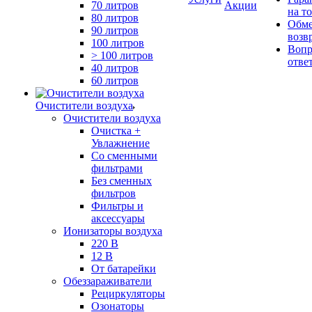
70 литров
Акции
на т
80 литров
Обме
90 литров
возв
100 литров
Вопр
> 100 литров
отве
40 литров
60 литров
Очистители воздуха
Очистители воздуха
Очистка +
Увлажнение
Cо сменными
фильтрами
Без сменных
фильтров
Фильтры и
аксессуары
Ионизаторы воздуха
220 В
12 В
От батарейки
Обеззараживатели
Рециркуляторы
Озонаторы