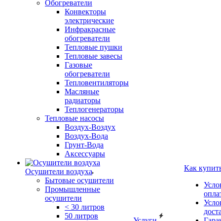
Обогреватели
Конвекторы
электрические
Инфракрасные
обогреватели
Тепловые пушки
Тепловые завесы
Газовые
обогреватели
Тепловентиляторы
Масляные
радиаторы
Теплогенераторы
Тепловые насосы
Воздух-Воздух
Воздух-Вода
Грунт-Вода
Аксессуары
Как купит
Осушители воздуха
Бытовые осушители
Усло
Промышленные
опла
осушители
Усло
< 30 литров
дост
50 литров
Услуги
Гара