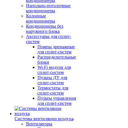
кондиционеры
Напольно-потолочные
кондиционеры
Колонные
кондиционеры
Кондиционеры без
наружного блока
Аксессуары для сплит-
систем
Помпы дренажные
для сплит-систем
Распределительные
блоки
Wi-Fi модули для
сплит-систем
Пульты ДУ для
сплит-систем
Термостаты для
сплит-систем
Пульты управления
для сплит-систем
Системы вентиляции воздуха
Вентиляторы