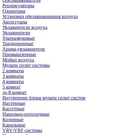
Обеззараживатели
Рециркуляторы
Озонаторы
Установки обеззараживания воздуха
Аксессуары
Увлажнители воздуха
Увлажнители
Ультразвуковые
Традиционные
Арома-увлажнители
Промышленные
Мойки воздуха
Мульти сплит системы
2 комнаты
3 комнаты
4 комнаты
5 комнат
до 8 комнат
Внутренние блоки мульти сплит систем
Настенные
Кассетные
Напольно-потолочные
Колонные
Канальные
VRV/VRF системы