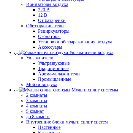
Ионизаторы воздуха
220 В
12 В
От батарейки
Обеззараживатели
Рециркуляторы
Озонаторы
Установки обеззараживания воздуха
Аксессуары
Увлажнители воздуха
Увлажнители
Ультразвуковые
Традиционные
Арома-увлажнители
Промышленные
Мойки воздуха
Мульти сплит системы
2 комнаты
3 комнаты
4 комнаты
5 комнат
до 8 комнат
Внутренние блоки мульти сплит систем
Настенные
Кассетные