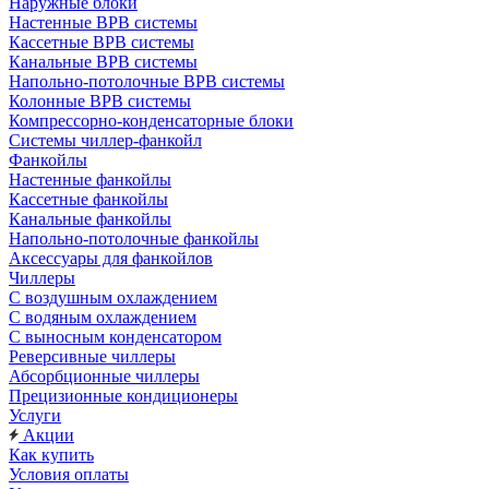
Наружные блоки
Настенные ВРВ системы
Кассетные ВРВ системы
Канальные ВРВ системы
Напольно-потолочные ВРВ системы
Колонные ВРВ системы
Компрессорно-конденсаторные блоки
Системы чиллер-фанкойл
Фанкойлы
Настенные фанкойлы
Кассетные фанкойлы
Канальные фанкойлы
Напольно-потолочные фанкойлы
Аксессуары для фанкойлов
Чиллеры
С воздушным охлаждением
С водяным охлаждением
С выносным конденсатором
Реверсивные чиллеры
Абсорбционные чиллеры
Прецизионные кондиционеры
Услуги
Акции
Как купить
Условия оплаты