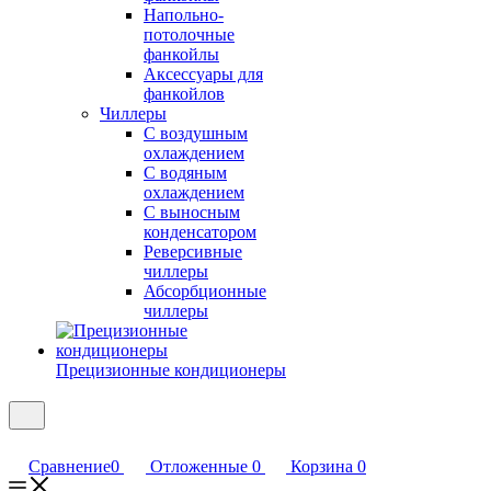
Напольно-
потолочные
фанкойлы
Аксессуары для
фанкойлов
Чиллеры
С воздушным
охлаждением
С водяным
охлаждением
С выносным
конденсатором
Реверсивные
чиллеры
Абсорбционные
чиллеры
Прецизионные кондиционеры
Сравнение
0
Отложенные
0
Корзина
0