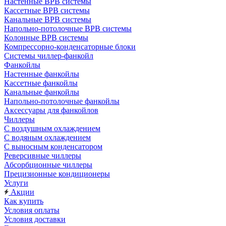
Настенные ВРВ системы
Кассетные ВРВ системы
Канальные ВРВ системы
Напольно-потолочные ВРВ системы
Колонные ВРВ системы
Компрессорно-конденсаторные блоки
Системы чиллер-фанкойл
Фанкойлы
Настенные фанкойлы
Кассетные фанкойлы
Канальные фанкойлы
Напольно-потолочные фанкойлы
Аксессуары для фанкойлов
Чиллеры
С воздушным охлаждением
С водяным охлаждением
С выносным конденсатором
Реверсивные чиллеры
Абсорбционные чиллеры
Прецизионные кондиционеры
Услуги
Акции
Как купить
Условия оплаты
Условия доставки