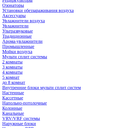
Рециркуляторы
Озонаторы
Установки обеззараживания воздуха
Аксессуары
Увлажнители воздуха
Увлажнители
Ультразвуковые
Традиционные
Арома-увлажнители
Промышленные
Мойки воздуха
Мульти сплит системы
2 комнаты
3 комнаты
4 комнаты
5 комнат
до 8 комнат
Внутренние блоки мульти сплит систем
Настенные
Кассетные
Напольно-потолочные
Колонные
Канальные
VRV/VRF системы
Наружные блоки