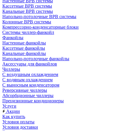
Настенные ВРВ системы
Кассетные ВРВ системы
Канальные ВРВ системы
Напольно-потолочные ВРВ системы
Колонные ВРВ системы
Компрессорно-конденсаторные блоки
Системы чиллер-фанкойл
Фанкойлы
Настенные фанкойлы
Кассетные фанкойлы
Канальные фанкойлы
Напольно-потолочные фанкойлы
Аксессуары для фанкойлов
Чиллеры
С воздушным охлаждением
С водяным охлаждением
С выносным конденсатором
Реверсивные чиллеры
Абсорбционные чиллеры
Прецизионные кондиционеры
Услуги
Акции
Как купить
Условия оплаты
Условия доставки