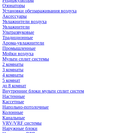
Рециркуляторы
Озонаторы
Установки обеззараживания воздуха
Аксессуары
Увлажнители воздуха
Увлажнители
Ультразвуковые
Традиционные
Арома-увлажнители
Промышленные
Мойки воздуха
Мульти сплит системы
2 комнаты
3 комнаты
4 комнаты
5 комнат
до 8 комнат
Внутренние блоки мульти сплит систем
Настенные
Кассетные
Напольно-потолочные
Колонные
Канальные
VRV/VRF системы
Наружные блоки