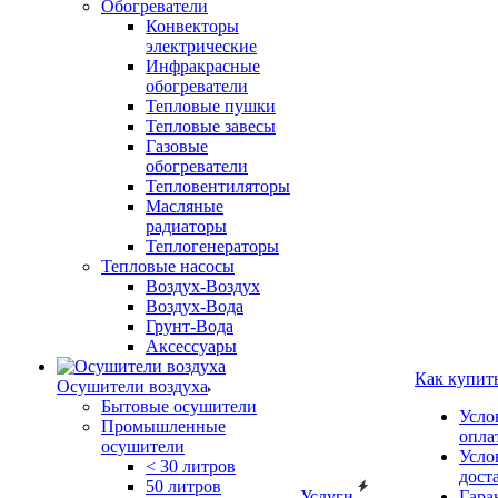
Обогреватели
Конвекторы
электрические
Инфракрасные
обогреватели
Тепловые пушки
Тепловые завесы
Газовые
обогреватели
Тепловентиляторы
Масляные
радиаторы
Теплогенераторы
Тепловые насосы
Воздух-Воздух
Воздух-Вода
Грунт-Вода
Аксессуары
Как купит
Осушители воздуха
Бытовые осушители
Усло
Промышленные
опла
осушители
Усло
< 30 литров
дост
50 литров
Услуги
Гара