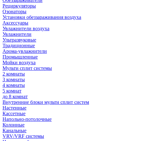
Обеззараживатели
Рециркуляторы
Озонаторы
Установки обеззараживания воздуха
Аксессуары
Увлажнители воздуха
Увлажнители
Ультразвуковые
Традиционные
Арома-увлажнители
Промышленные
Мойки воздуха
Мульти сплит системы
2 комнаты
3 комнаты
4 комнаты
5 комнат
до 8 комнат
Внутренние блоки мульти сплит систем
Настенные
Кассетные
Напольно-потолочные
Колонные
Канальные
VRV/VRF системы