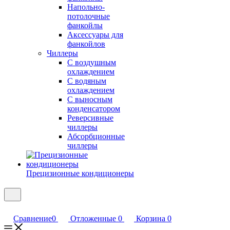
Напольно-
потолочные
фанкойлы
Аксессуары для
фанкойлов
Чиллеры
С воздушным
охлаждением
С водяным
охлаждением
С выносным
конденсатором
Реверсивные
чиллеры
Абсорбционные
чиллеры
Прецизионные кондиционеры
Сравнение
0
Отложенные
0
Корзина
0