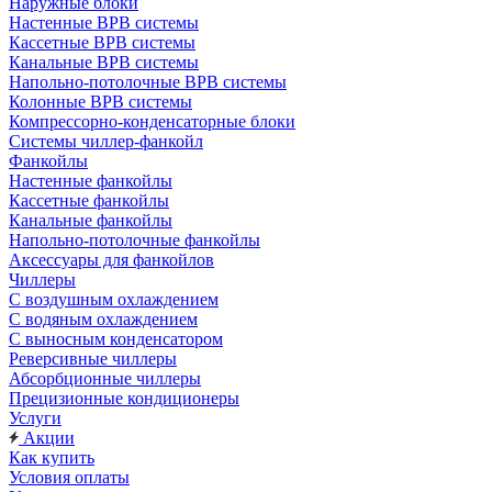
Наружные блоки
Настенные ВРВ системы
Кассетные ВРВ системы
Канальные ВРВ системы
Напольно-потолочные ВРВ системы
Колонные ВРВ системы
Компрессорно-конденсаторные блоки
Системы чиллер-фанкойл
Фанкойлы
Настенные фанкойлы
Кассетные фанкойлы
Канальные фанкойлы
Напольно-потолочные фанкойлы
Аксессуары для фанкойлов
Чиллеры
С воздушным охлаждением
С водяным охлаждением
С выносным конденсатором
Реверсивные чиллеры
Абсорбционные чиллеры
Прецизионные кондиционеры
Услуги
Акции
Как купить
Условия оплаты