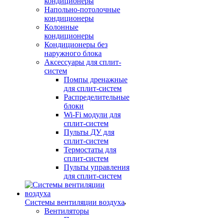
кондиционеры
Напольно-потолочные
кондиционеры
Колонные
кондиционеры
Кондиционеры без
наружного блока
Аксессуары для сплит-
систем
Помпы дренажные
для сплит-систем
Распределительные
блоки
Wi-Fi модули для
сплит-систем
Пульты ДУ для
сплит-систем
Термостаты для
сплит-систем
Пульты управления
для сплит-систем
Системы вентиляции воздуха
Вентиляторы