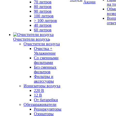
70 литров
Акции
на т
80 литров
Обме
90 литров
возв
100 литров
Вопр
> 100 литров
отве
40 литров
60 литров
Очистители воздуха
Очистители воздуха
Очистка +
Увлажнение
Cо сменными
фильтрами
Без сменных
фильтров
Фильтры и
аксессуары
Ионизаторы воздуха
220 В
12 В
От батарейки
Обеззараживатели
Рециркуляторы
Озонаторы