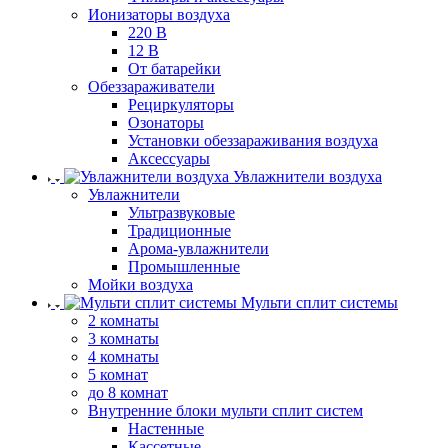
Ионизаторы воздуха
220 В
12 В
От батарейки
Обеззараживатели
Рециркуляторы
Озонаторы
Установки обеззараживания воздуха
Аксессуары
Увлажнители воздуха
Увлажнители
Ультразвуковые
Традиционные
Арома-увлажнители
Промышленные
Мойки воздуха
Мульти сплит системы
2 комнаты
3 комнаты
4 комнаты
5 комнат
до 8 комнат
Внутренние блоки мульти сплит систем
Настенные
Кассетные