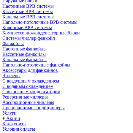
Наружные блоки
Настенные ВРВ системы
Кассетные ВРВ системы
Канальные ВРВ системы
Напольно-потолочные ВРВ системы
Колонные ВРВ системы
Компрессорно-конденсаторные блоки
Системы чиллер-фанкойл
Фанкойлы
Настенные фанкойлы
Кассетные фанкойлы
Канальные фанкойлы
Напольно-потолочные фанкойлы
Аксессуары для фанкойлов
Чиллеры
С воздушным охлаждением
С водяным охлаждением
С выносным конденсатором
Реверсивные чиллеры
Абсорбционные чиллеры
Прецизионные кондиционеры
Услуги
Акции
Как купить
Условия оплаты