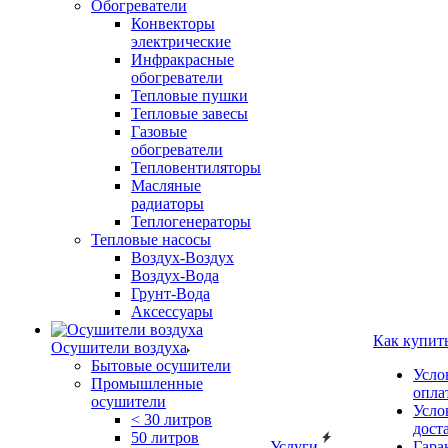
Обогреватели
Конвекторы
электрические
Инфракрасные
обогреватели
Тепловые пушки
Тепловые завесы
Газовые
обогреватели
Тепловентиляторы
Масляные
радиаторы
Теплогенераторы
Тепловые насосы
Воздух-Воздух
Воздух-Вода
Грунт-Вода
Аксессуары
Как купит
Осушители воздуха
Бытовые осушители
Усло
Промышленные
опла
осушители
Усло
< 30 литров
дост
50 литров
Услуги
Гара