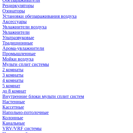
Обеззараживатели
Рециркуляторы
Озонаторы
Установки обеззараживания воздуха
Аксессуары
Увлажнители воздуха
Увлажнители
Ультразвуковые
Традиционные
Арома-увлажнители
Промышленные
Мойки воздуха
Мульти сплит системы
2 комнаты
3 комнаты
4 комнаты
5 комнат
до 8 комнат
Внутренние блоки мульти сплит систем
Настенные
Кассетные
Напольно-потолочные
Колонные
Канальные
VRV/VRF системы