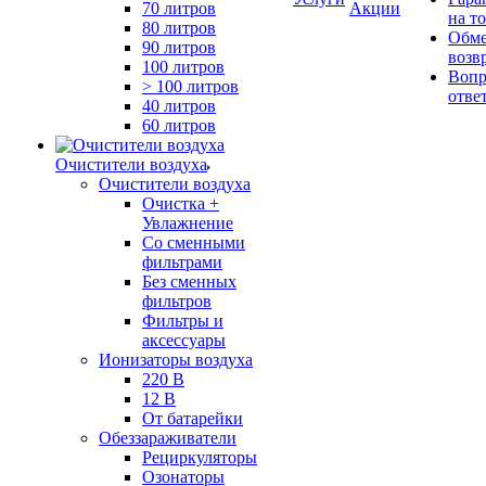
70 литров
Акции
на т
80 литров
Обме
90 литров
возв
100 литров
Вопр
> 100 литров
отве
40 литров
60 литров
Очистители воздуха
Очистители воздуха
Очистка +
Увлажнение
Cо сменными
фильтрами
Без сменных
фильтров
Фильтры и
аксессуары
Ионизаторы воздуха
220 В
12 В
От батарейки
Обеззараживатели
Рециркуляторы
Озонаторы