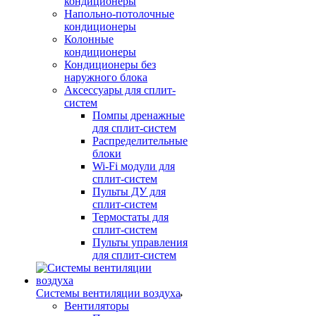
кондиционеры
Напольно-потолочные
кондиционеры
Колонные
кондиционеры
Кондиционеры без
наружного блока
Аксессуары для сплит-
систем
Помпы дренажные
для сплит-систем
Распределительные
блоки
Wi-Fi модули для
сплит-систем
Пульты ДУ для
сплит-систем
Термостаты для
сплит-систем
Пульты управления
для сплит-систем
Системы вентиляции воздуха
Вентиляторы