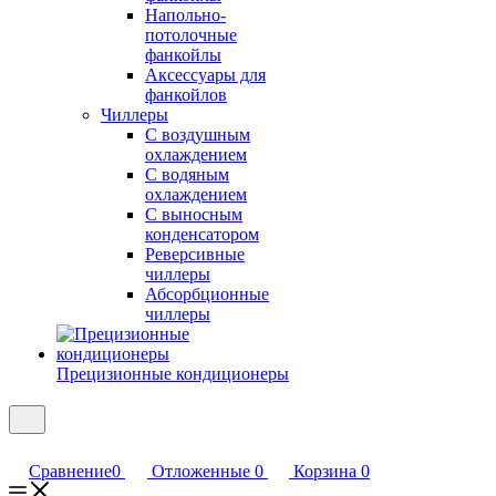
Напольно-
потолочные
фанкойлы
Аксессуары для
фанкойлов
Чиллеры
С воздушным
охлаждением
С водяным
охлаждением
С выносным
конденсатором
Реверсивные
чиллеры
Абсорбционные
чиллеры
Прецизионные кондиционеры
Сравнение
0
Отложенные
0
Корзина
0