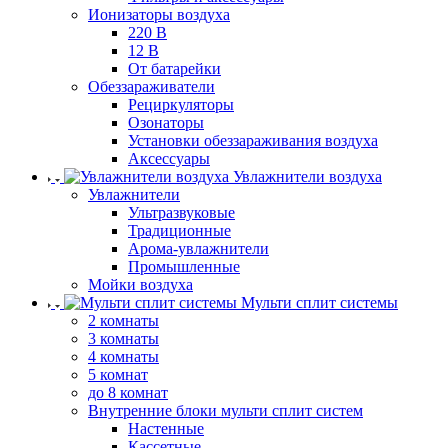
Ионизаторы воздуха
220 В
12 В
От батарейки
Обеззараживатели
Рециркуляторы
Озонаторы
Установки обеззараживания воздуха
Аксессуары
Увлажнители воздуха
Увлажнители
Ультразвуковые
Традиционные
Арома-увлажнители
Промышленные
Мойки воздуха
Мульти сплит системы
2 комнаты
3 комнаты
4 комнаты
5 комнат
до 8 комнат
Внутренние блоки мульти сплит систем
Настенные
Кассетные