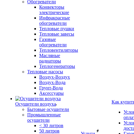
Обогреватели
Конвекторы
электрические
Инфракрасные
обогреватели
Тепловые пушки
Тепловые завесы
Газовые
обогреватели
Тепловентиляторы
Масляные
радиаторы
Теплогенераторы
Тепловые насосы
Воздух-Воздух
Воздух-Вода
Грунт-Вода
Аксессуары
Как купит
Осушители воздуха
Бытовые осушители
Усло
Промышленные
опла
осушители
Усло
< 30 литров
дост
50 литров
Услуги
Гара