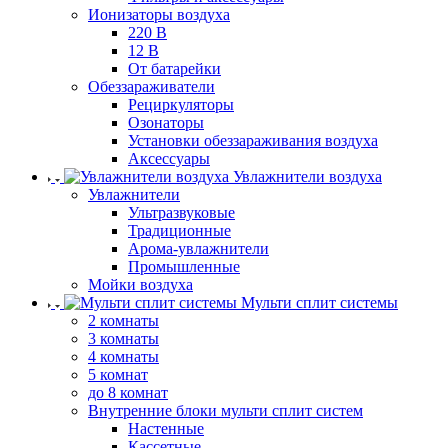
Ионизаторы воздуха
220 В
12 В
От батарейки
Обеззараживатели
Рециркуляторы
Озонаторы
Установки обеззараживания воздуха
Аксессуары
Увлажнители воздуха
Увлажнители
Ультразвуковые
Традиционные
Арома-увлажнители
Промышленные
Мойки воздуха
Мульти сплит системы
2 комнаты
3 комнаты
4 комнаты
5 комнат
до 8 комнат
Внутренние блоки мульти сплит систем
Настенные
Кассетные