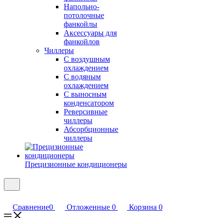
Напольно-
потолочные
фанкойлы
Аксессуары для
фанкойлов
Чиллеры
С воздушным
охлаждением
С водяным
охлаждением
С выносным
конденсатором
Реверсивные
чиллеры
Абсорбционные
чиллеры
Прецизионные кондиционеры
Сравнение
0
Отложенные
0
Корзина
0