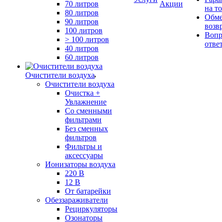
70 литров
Акции
на т
80 литров
Обме
90 литров
возв
100 литров
Вопр
> 100 литров
отве
40 литров
60 литров
Очистители воздуха
Очистители воздуха
Очистка +
Увлажнение
Cо сменными
фильтрами
Без сменных
фильтров
Фильтры и
аксессуары
Ионизаторы воздуха
220 В
12 В
От батарейки
Обеззараживатели
Рециркуляторы
Озонаторы