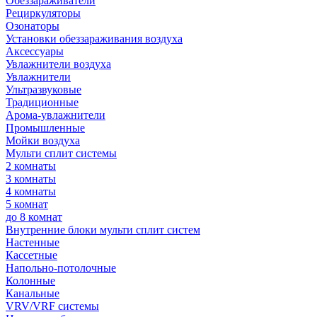
Обеззараживатели
Рециркуляторы
Озонаторы
Установки обеззараживания воздуха
Аксессуары
Увлажнители воздуха
Увлажнители
Ультразвуковые
Традиционные
Арома-увлажнители
Промышленные
Мойки воздуха
Мульти сплит системы
2 комнаты
3 комнаты
4 комнаты
5 комнат
до 8 комнат
Внутренние блоки мульти сплит систем
Настенные
Кассетные
Напольно-потолочные
Колонные
Канальные
VRV/VRF системы