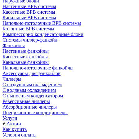
Наружные блоки
Настенные ВРВ системы
Кассетные ВРВ системы
Канальные ВРВ системы
Напольно-потолочные ВРВ системы
Колонные ВРВ системы
Компрессорно-конденсаторные блоки
Системы чиллер-фанкойл
Фанкойлы
Настенные фанкойлы
Кассетные фанкойлы
Канальные фанкойлы
Напольно-потолочные фанкойлы
Аксессуары для фанкойлов
Чиллеры
С воздушным охлаждением
С водяным охлаждением
С выносным конденсатором
Реверсивные чиллеры
Абсорбционные чиллеры
Прецизионные кондиционеры
Услуги
Акции
Как купить
Условия оплаты