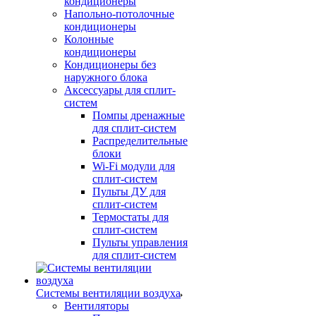
кондиционеры
Напольно-потолочные
кондиционеры
Колонные
кондиционеры
Кондиционеры без
наружного блока
Аксессуары для сплит-
систем
Помпы дренажные
для сплит-систем
Распределительные
блоки
Wi-Fi модули для
сплит-систем
Пульты ДУ для
сплит-систем
Термостаты для
сплит-систем
Пульты управления
для сплит-систем
Системы вентиляции воздуха
Вентиляторы