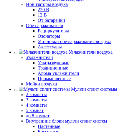
Ионизаторы воздуха
220 В
12 В
От батарейки
Обеззараживатели
Рециркуляторы
Озонаторы
Установки обеззараживания воздуха
Аксессуары
Увлажнители воздуха
Увлажнители
Ультразвуковые
Традиционные
Арома-увлажнители
Промышленные
Мойки воздуха
Мульти сплит системы
2 комнаты
3 комнаты
4 комнаты
5 комнат
до 8 комнат
Внутренние блоки мульти сплит систем
Настенные
Кассетные