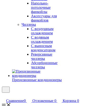
Напольно-
потолочные
фанкойлы
Аксессуары для
фанкойлов
Чиллеры
С воздушным
охлаждением
С водяным
охлаждением
С выносным
конденсатором
Реверсивные
чиллеры
Абсорбционные
чиллеры
Прецизионные кондиционеры
Сравнение
0
Отложенные
0
Корзина
0