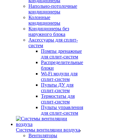
кондиционеры
Напольно-потолочные
кондиционеры
Колонные
кондиционеры
Кондиционеры без
наружного блока
Аксессуары для сплит-
систем
Помпы дренажные
для сплит-систем
Распределительные
блоки
Wi-Fi модули для
сплит-систем
Пульты ДУ для
сплит-систем
Термостаты для
сплит-систем
Пульты управления
для сплит-систем
Системы вентиляции воздуха
Вентиляторы