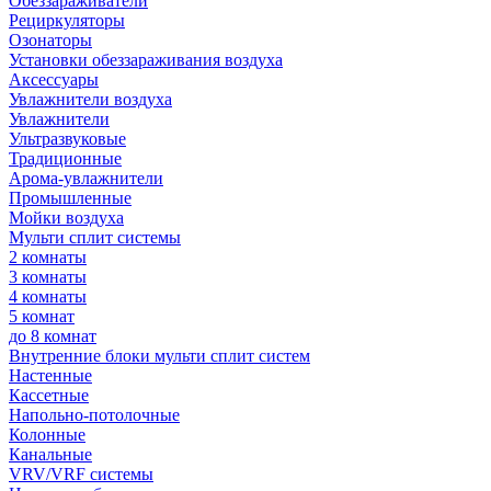
Обеззараживатели
Рециркуляторы
Озонаторы
Установки обеззараживания воздуха
Аксессуары
Увлажнители воздуха
Увлажнители
Ультразвуковые
Традиционные
Арома-увлажнители
Промышленные
Мойки воздуха
Мульти сплит системы
2 комнаты
3 комнаты
4 комнаты
5 комнат
до 8 комнат
Внутренние блоки мульти сплит систем
Настенные
Кассетные
Напольно-потолочные
Колонные
Канальные
VRV/VRF системы