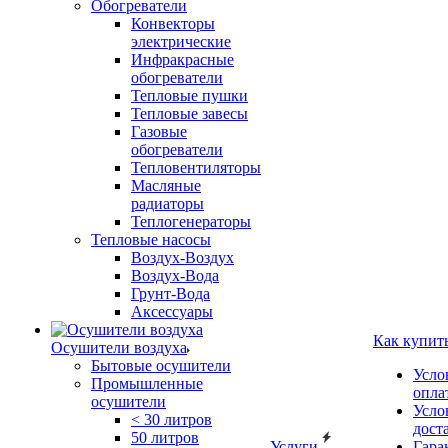
Обогреватели
Конвекторы
электрические
Инфракрасные
обогреватели
Тепловые пушки
Тепловые завесы
Газовые
обогреватели
Тепловентиляторы
Масляные
радиаторы
Теплогенераторы
Тепловые насосы
Воздух-Воздух
Воздух-Вода
Грунт-Вода
Аксессуары
Как купит
Осушители воздуха
Бытовые осушители
Усло
Промышленные
опла
осушители
Усло
< 30 литров
дост
50 литров
Услуги
Гара