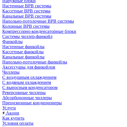
Наружные блоки
Настенные ВРВ системы
Кассетные ВРВ системы
Канальные ВРВ системы
Напольно-потолочные ВРВ системы
Колонные ВРВ системы
Компрессорно-конденсаторные блоки
Системы чиллер-фанкойл
Фанкойлы
Настенные фанкойлы
Кассетные фанкойлы
Канальные фанкойлы
Напольно-потолочные фанкойлы
Аксессуары для фанкойлов
Чиллеры
С воздушным охлаждением
С водяным охлаждением
С выносным конденсатором
Реверсивные чиллеры
Абсорбционные чиллеры
Прецизионные кондиционеры
Услуги
Акции
Как купить
Условия оплаты