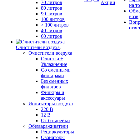
70 литров
Акции
на т
80 литров
Обме
90 литров
возв
100 литров
Вопр
> 100 литров
отве
40 литров
60 литров
Очистители воздуха
Очистители воздуха
Очистка +
Увлажнение
Cо сменными
фильтрами
Без сменных
фильтров
Фильтры и
аксессуары
Ионизаторы воздуха
220 В
12 В
От батарейки
Обеззараживатели
Рециркуляторы
Озонаторы