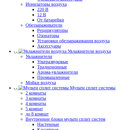
Ионизаторы воздуха
220 В
12 В
От батарейки
Обеззараживатели
Рециркуляторы
Озонаторы
Установки обеззараживания воздуха
Аксессуары
Увлажнители воздуха
Увлажнители
Ультразвуковые
Традиционные
Арома-увлажнители
Промышленные
Мойки воздуха
Мульти сплит системы
2 комнаты
3 комнаты
4 комнаты
5 комнат
до 8 комнат
Внутренние блоки мульти сплит систем
Настенные
Кассетные