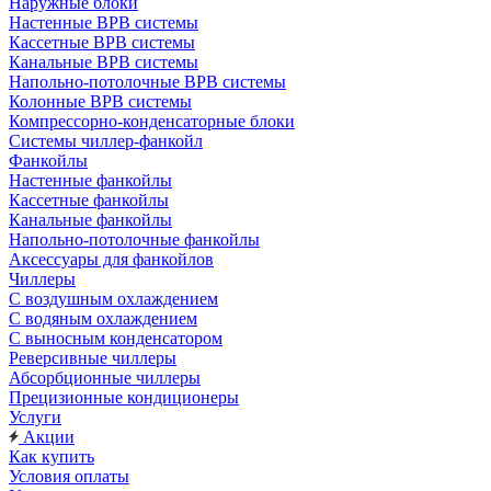
Наружные блоки
Настенные ВРВ системы
Кассетные ВРВ системы
Канальные ВРВ системы
Напольно-потолочные ВРВ системы
Колонные ВРВ системы
Компрессорно-конденсаторные блоки
Системы чиллер-фанкойл
Фанкойлы
Настенные фанкойлы
Кассетные фанкойлы
Канальные фанкойлы
Напольно-потолочные фанкойлы
Аксессуары для фанкойлов
Чиллеры
С воздушным охлаждением
С водяным охлаждением
С выносным конденсатором
Реверсивные чиллеры
Абсорбционные чиллеры
Прецизионные кондиционеры
Услуги
Акции
Как купить
Условия оплаты