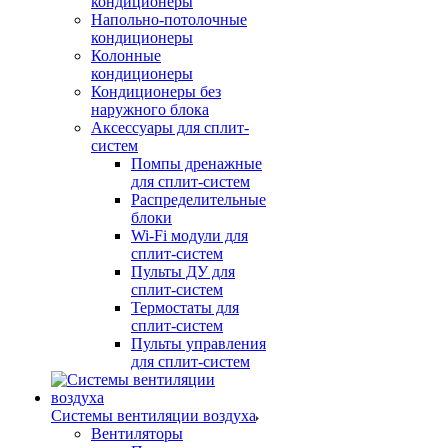
кондиционеры
Напольно-потолочные
кондиционеры
Колонные
кондиционеры
Кондиционеры без
наружного блока
Аксессуары для сплит-
систем
Помпы дренажные
для сплит-систем
Распределительные
блоки
Wi-Fi модули для
сплит-систем
Пульты ДУ для
сплит-систем
Термостаты для
сплит-систем
Пульты управления
для сплит-систем
Системы вентиляции воздуха
Вентиляторы