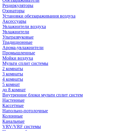
Обеззараживатели
Рециркуляторы
Озонаторы
Установки обеззараживания воздуха
Аксессуары
Увлажнители воздуха
Увлажнители
Ультразвуковые
Традиционные
Арома-увлажнители
Промышленные
Мойки воздуха
Мульти сплит системы
2 комнаты
3 комнаты
4 комнаты
5 комнат
до 8 комнат
Внутренние блоки мульти сплит систем
Настенные
Кассетные
Напольно-потолочные
Колонные
Канальные
VRV/VRF системы