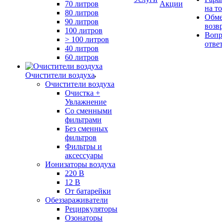
70 литров
Акции
на т
80 литров
Обме
90 литров
возв
100 литров
Вопр
> 100 литров
отве
40 литров
60 литров
Очистители воздуха
Очистители воздуха
Очистка +
Увлажнение
Cо сменными
фильтрами
Без сменных
фильтров
Фильтры и
аксессуары
Ионизаторы воздуха
220 В
12 В
От батарейки
Обеззараживатели
Рециркуляторы
Озонаторы