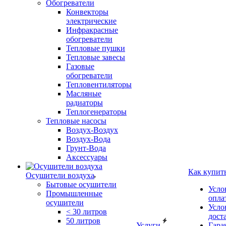
Обогреватели
Конвекторы
электрические
Инфракрасные
обогреватели
Тепловые пушки
Тепловые завесы
Газовые
обогреватели
Тепловентиляторы
Масляные
радиаторы
Теплогенераторы
Тепловые насосы
Воздух-Воздух
Воздух-Вода
Грунт-Вода
Аксессуары
Как купит
Осушители воздуха
Бытовые осушители
Усло
Промышленные
опла
осушители
Усло
< 30 литров
дост
50 литров
Услуги
Гара