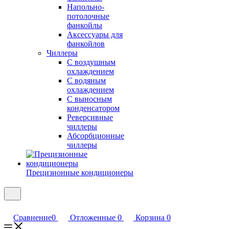
Напольно-
потолочные
фанкойлы
Аксессуары для
фанкойлов
Чиллеры
С воздушным
охлаждением
С водяным
охлаждением
С выносным
конденсатором
Реверсивные
чиллеры
Абсорбционные
чиллеры
Прецизионные кондиционеры
Сравнение
0
Отложенные
0
Корзина
0