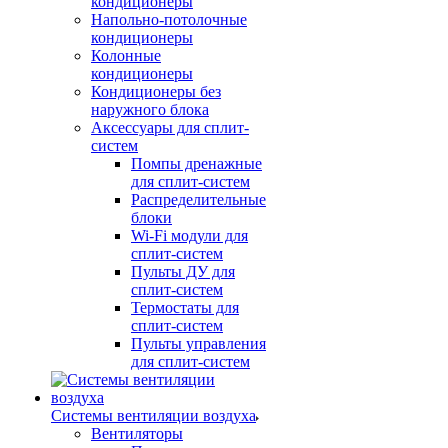
кондиционеры
Напольно-потолочные
кондиционеры
Колонные
кондиционеры
Кондиционеры без
наружного блока
Аксессуары для сплит-
систем
Помпы дренажные
для сплит-систем
Распределительные
блоки
Wi-Fi модули для
сплит-систем
Пульты ДУ для
сплит-систем
Термостаты для
сплит-систем
Пульты управления
для сплит-систем
Системы вентиляции воздуха
Вентиляторы