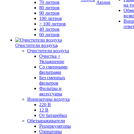
70 литров
Акции
на т
80 литров
Обме
90 литров
возв
100 литров
Вопр
> 100 литров
отве
40 литров
60 литров
Очистители воздуха
Очистители воздуха
Очистка +
Увлажнение
Cо сменными
фильтрами
Без сменных
фильтров
Фильтры и
аксессуары
Ионизаторы воздуха
220 В
12 В
От батарейки
Обеззараживатели
Рециркуляторы
Озонаторы