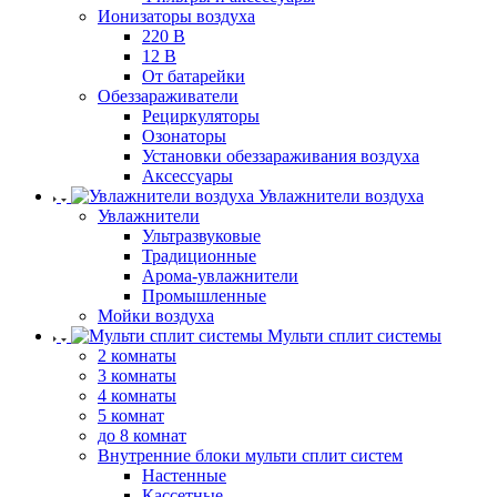
Ионизаторы воздуха
220 В
12 В
От батарейки
Обеззараживатели
Рециркуляторы
Озонаторы
Установки обеззараживания воздуха
Аксессуары
Увлажнители воздуха
Увлажнители
Ультразвуковые
Традиционные
Арома-увлажнители
Промышленные
Мойки воздуха
Мульти сплит системы
2 комнаты
3 комнаты
4 комнаты
5 комнат
до 8 комнат
Внутренние блоки мульти сплит систем
Настенные
Кассетные