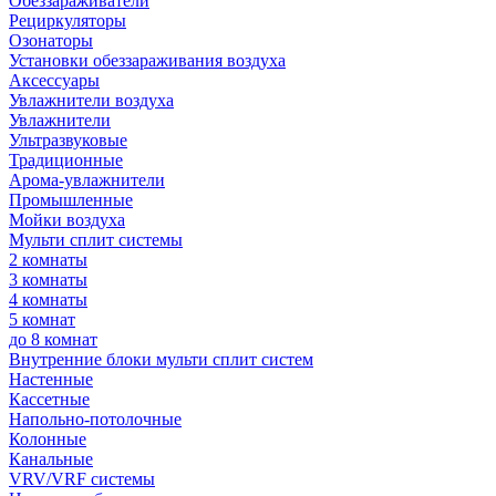
Обеззараживатели
Рециркуляторы
Озонаторы
Установки обеззараживания воздуха
Аксессуары
Увлажнители воздуха
Увлажнители
Ультразвуковые
Традиционные
Арома-увлажнители
Промышленные
Мойки воздуха
Мульти сплит системы
2 комнаты
3 комнаты
4 комнаты
5 комнат
до 8 комнат
Внутренние блоки мульти сплит систем
Настенные
Кассетные
Напольно-потолочные
Колонные
Канальные
VRV/VRF системы