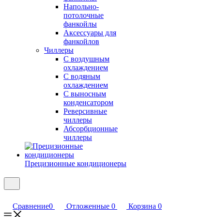
Напольно-
потолочные
фанкойлы
Аксессуары для
фанкойлов
Чиллеры
С воздушным
охлаждением
С водяным
охлаждением
С выносным
конденсатором
Реверсивные
чиллеры
Абсорбционные
чиллеры
Прецизионные кондиционеры
Сравнение
0
Отложенные
0
Корзина
0