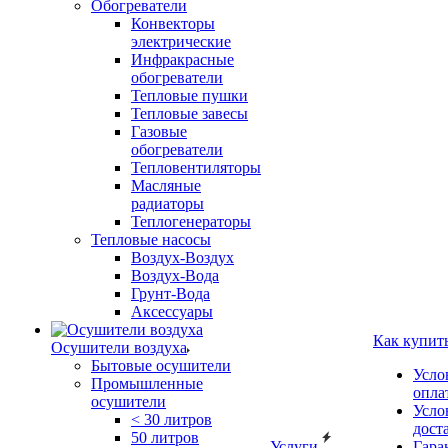
Обогреватели
Конвекторы
электрические
Инфракрасные
обогреватели
Тепловые пушки
Тепловые завесы
Газовые
обогреватели
Тепловентиляторы
Масляные
радиаторы
Теплогенераторы
Тепловые насосы
Воздух-Воздух
Воздух-Вода
Грунт-Вода
Аксессуары
Как купит
Осушители воздуха
Бытовые осушители
Усло
Промышленные
опла
осушители
Усло
< 30 литров
дост
50 литров
Услуги
Гара