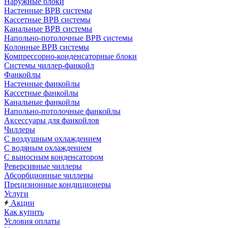
Наружные блоки
Настенные ВРВ системы
Кассетные ВРВ системы
Канальные ВРВ системы
Напольно-потолочные ВРВ системы
Колонные ВРВ системы
Компрессорно-конденсаторные блоки
Системы чиллер-фанкойл
Фанкойлы
Настенные фанкойлы
Кассетные фанкойлы
Канальные фанкойлы
Напольно-потолочные фанкойлы
Аксессуары для фанкойлов
Чиллеры
С воздушным охлаждением
С водяным охлаждением
С выносным конденсатором
Реверсивные чиллеры
Абсорбционные чиллеры
Прецизионные кондиционеры
Услуги
Акции
Как купить
Условия оплаты