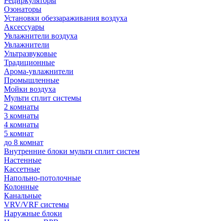
Рециркуляторы
Озонаторы
Установки обеззараживания воздуха
Аксессуары
Увлажнители воздуха
Увлажнители
Ультразвуковые
Традиционные
Арома-увлажнители
Промышленные
Мойки воздуха
Мульти сплит системы
2 комнаты
3 комнаты
4 комнаты
5 комнат
до 8 комнат
Внутренние блоки мульти сплит систем
Настенные
Кассетные
Напольно-потолочные
Колонные
Канальные
VRV/VRF системы
Наружные блоки