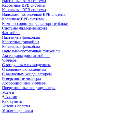
Настенные ВРВ системы
Кассетные ВРВ системы
Канальные ВРВ системы
Напольно-потолочные ВРВ системы
Колонные ВРВ системы
Компрессорно-конденсаторные блоки
Системы чиллер-фанкойл
Фанкойлы
Настенные фанкойлы
Кассетные фанкойлы
Канальные фанкойлы
Напольно-потолочные фанкойлы
Аксессуары для фанкойлов
Чиллеры
С воздушным охлаждением
С водяным охлаждением
С выносным конденсатором
Реверсивные чиллеры
Абсорбционные чиллеры
Прецизионные кондиционеры
Услуги
Акции
Как купить
Условия оплаты
Условия доставки