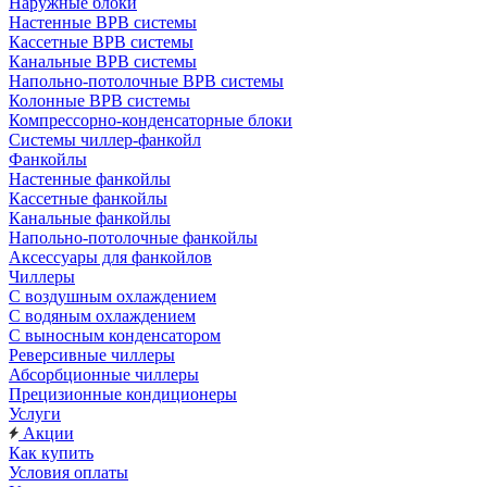
Наружные блоки
Настенные ВРВ системы
Кассетные ВРВ системы
Канальные ВРВ системы
Напольно-потолочные ВРВ системы
Колонные ВРВ системы
Компрессорно-конденсаторные блоки
Системы чиллер-фанкойл
Фанкойлы
Настенные фанкойлы
Кассетные фанкойлы
Канальные фанкойлы
Напольно-потолочные фанкойлы
Аксессуары для фанкойлов
Чиллеры
С воздушным охлаждением
С водяным охлаждением
С выносным конденсатором
Реверсивные чиллеры
Абсорбционные чиллеры
Прецизионные кондиционеры
Услуги
Акции
Как купить
Условия оплаты