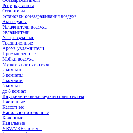
Обеззараживатели
Рециркуляторы
Озонаторы
Установки обеззараживания воздуха
Аксессуары
Увлажнители воздуха
Увлажнители
Ультразвуковые
Традиционные
Арома-увлажнители
Промышленные
Мойки воздуха
Мульти сплит системы
2 комнаты
3 комнаты
4 комнаты
5 комнат
до 8 комнат
Внутренние блоки мульти сплит систем
Настенные
Кассетные
Напольно-потолочные
Колонные
Канальные
VRV/VRF системы