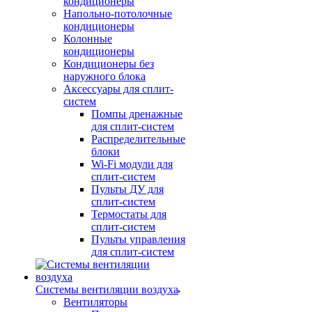
кондиционеры
Напольно-потолочные
кондиционеры
Колонные
кондиционеры
Кондиционеры без
наружного блока
Аксессуары для сплит-
систем
Помпы дренажные
для сплит-систем
Распределительные
блоки
Wi-Fi модули для
сплит-систем
Пульты ДУ для
сплит-систем
Термостаты для
сплит-систем
Пульты управления
для сплит-систем
Системы вентиляции воздуха
Вентиляторы