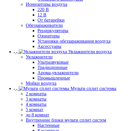
Ионизаторы воздуха
220 В
12 В
От батарейки
Обеззараживатели
Рециркуляторы
Озонаторы
Установки обеззараживания воздуха
Аксессуары
Увлажнители воздуха
Увлажнители
Ультразвуковые
Традиционные
Арома-увлажнители
Промышленные
Мойки воздуха
Мульти сплит системы
2 комнаты
3 комнаты
4 комнаты
5 комнат
до 8 комнат
Внутренние блоки мульти сплит систем
Настенные
Кассетные