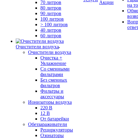
70 литров
Акции
на т
80 литров
Обме
90 литров
возв
100 литров
Вопр
> 100 литров
отве
40 литров
60 литров
Очистители воздуха
Очистители воздуха
Очистка +
Увлажнение
Cо сменными
фильтрами
Без сменных
фильтров
Фильтры и
аксессуары
Ионизаторы воздуха
220 В
12 В
От батарейки
Обеззараживатели
Рециркуляторы
Озонаторы