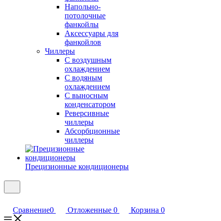
Напольно-
потолочные
фанкойлы
Аксессуары для
фанкойлов
Чиллеры
С воздушным
охлаждением
С водяным
охлаждением
С выносным
конденсатором
Реверсивные
чиллеры
Абсорбционные
чиллеры
Прецизионные кондиционеры
Сравнение
0
Отложенные
0
Корзина
0