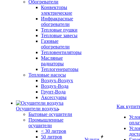
Обогреватели
Конвекторы
электрические
Инфракрасные
обогреватели
Тепловые пушки
Тепловые завесы
Газовые
обогреватели
Тепловентиляторы
Масляные
радиаторы
Теплогенераторы
Тепловые насосы
Воздух-Воздух
Воздух-Вода
Грунт-Вода
Аксессуары
Как купит
Осушители воздуха
Бытовые осушители
Усло
Промышленные
опла
осушители
Усло
< 30 литров
дост
50 литров
Услуги
Гара