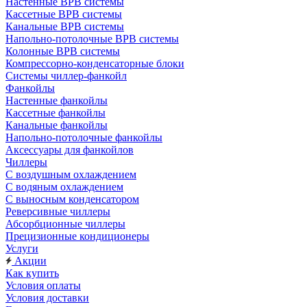
Настенные ВРВ системы
Кассетные ВРВ системы
Канальные ВРВ системы
Напольно-потолочные ВРВ системы
Колонные ВРВ системы
Компрессорно-конденсаторные блоки
Системы чиллер-фанкойл
Фанкойлы
Настенные фанкойлы
Кассетные фанкойлы
Канальные фанкойлы
Напольно-потолочные фанкойлы
Аксессуары для фанкойлов
Чиллеры
С воздушным охлаждением
С водяным охлаждением
С выносным конденсатором
Реверсивные чиллеры
Абсорбционные чиллеры
Прецизионные кондиционеры
Услуги
Акции
Как купить
Условия оплаты
Условия доставки