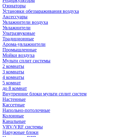
Рециркуляторы
Озонаторы
Установки обеззараживания воздуха
Аксессуары
Увлажнители воздуха
Увлажнители
Ультразвуковые
Традиционные
Арома-увлажнители
Промышленные
Мойки воздуха
Мульти сплит системы
2 комнаты
3 комнаты
4 комнаты
5 комнат
до 8 комнат
Внутренние блоки мульти сплит систем
Настенные
Кассетные
Напольно-потолочные
Колонные
Канальные
VRV/VRF системы
Наружные блоки