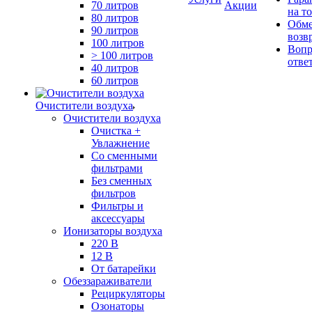
70 литров
Акции
на т
80 литров
Обме
90 литров
возв
100 литров
Вопр
> 100 литров
отве
40 литров
60 литров
Очистители воздуха
Очистители воздуха
Очистка +
Увлажнение
Cо сменными
фильтрами
Без сменных
фильтров
Фильтры и
аксессуары
Ионизаторы воздуха
220 В
12 В
От батарейки
Обеззараживатели
Рециркуляторы
Озонаторы