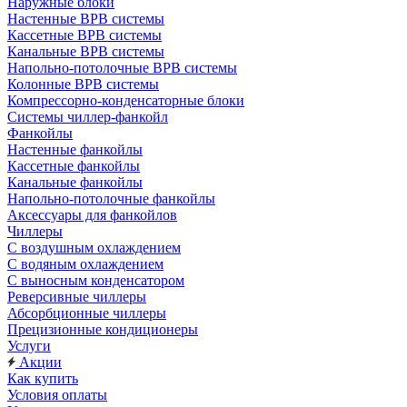
Наружные блоки
Настенные ВРВ системы
Кассетные ВРВ системы
Канальные ВРВ системы
Напольно-потолочные ВРВ системы
Колонные ВРВ системы
Компрессорно-конденсаторные блоки
Системы чиллер-фанкойл
Фанкойлы
Настенные фанкойлы
Кассетные фанкойлы
Канальные фанкойлы
Напольно-потолочные фанкойлы
Аксессуары для фанкойлов
Чиллеры
С воздушным охлаждением
С водяным охлаждением
С выносным конденсатором
Реверсивные чиллеры
Абсорбционные чиллеры
Прецизионные кондиционеры
Услуги
Акции
Как купить
Условия оплаты