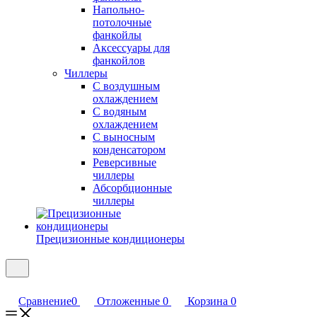
Напольно-
потолочные
фанкойлы
Аксессуары для
фанкойлов
Чиллеры
С воздушным
охлаждением
С водяным
охлаждением
С выносным
конденсатором
Реверсивные
чиллеры
Абсорбционные
чиллеры
Прецизионные кондиционеры
Сравнение
0
Отложенные
0
Корзина
0