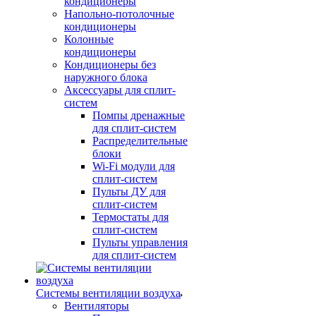
кондиционеры
Напольно-потолочные
кондиционеры
Колонные
кондиционеры
Кондиционеры без
наружного блока
Аксессуары для сплит-
систем
Помпы дренажные
для сплит-систем
Распределительные
блоки
Wi-Fi модули для
сплит-систем
Пульты ДУ для
сплит-систем
Термостаты для
сплит-систем
Пульты управления
для сплит-систем
Системы вентиляции воздуха
Вентиляторы