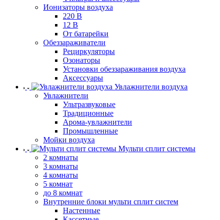
Ионизаторы воздуха
220 В
12 В
От батарейки
Обеззараживатели
Рециркуляторы
Озонаторы
Установки обеззараживания воздуха
Аксессуары
Увлажнители воздуха
Увлажнители
Ультразвуковые
Традиционные
Арома-увлажнители
Промышленные
Мойки воздуха
Мульти сплит системы
2 комнаты
3 комнаты
4 комнаты
5 комнат
до 8 комнат
Внутренние блоки мульти сплит систем
Настенные
Кассетные