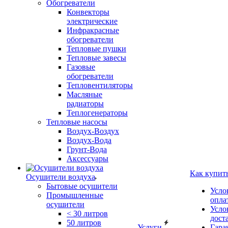
Обогреватели
Конвекторы
электрические
Инфракрасные
обогреватели
Тепловые пушки
Тепловые завесы
Газовые
обогреватели
Тепловентиляторы
Масляные
радиаторы
Теплогенераторы
Тепловые насосы
Воздух-Воздух
Воздух-Вода
Грунт-Вода
Аксессуары
Как купит
Осушители воздуха
Бытовые осушители
Усло
Промышленные
опла
осушители
Усло
< 30 литров
дост
50 литров
Услуги
Гара