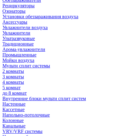
Обеззараживатели
Рециркуляторы
Озонаторы
Установки обеззараживания воздуха
Аксессуары
Увлажнители воздуха
Увлажнители
Ультразвуковые
Традиционные
Арома-увлажнители
Промышленные
Мойки воздуха
Мульти сплит системы
2 комнаты
3 комнаты
4 комнаты
5 комнат
до 8 комнат
Внутренние блоки мульти сплит систем
Настенные
Кассетные
Напольно-потолочные
Колонные
Канальные
VRV/VRF системы