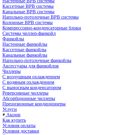
Настенные ВРВ системы
Кассетные ВРВ системы
Канальные ВРВ системы
Напольно-потолочные ВРВ системы
Колонные ВРВ системы
Компрессорно-конденсаторные блоки
Системы чиллер-фанкойл
Фанкойлы
Настенные фанкойлы
Кассетные фанкойлы
Канальные фанкойлы
Напольно-потолочные фанкойлы
Аксессуары для фанкойлов
Чиллеры
С воздушным охлаждением
С водяным охлаждением
С выносным конденсатором
Реверсивные чиллеры
Абсорбционные чиллеры
Прецизионные кондиционеры
Услуги
Акции
Как купить
Условия оплаты
Условия доставки