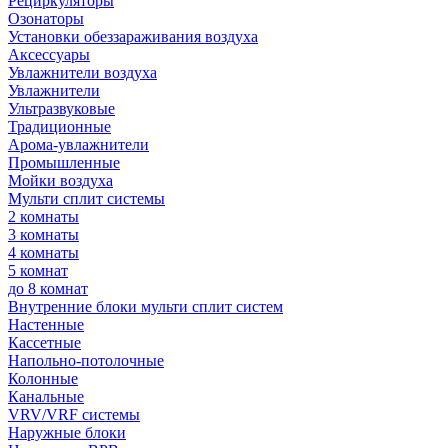
Рециркуляторы
Озонаторы
Установки обеззараживания воздуха
Аксессуары
Увлажнители воздуха
Увлажнители
Ультразвуковые
Традиционные
Арома-увлажнители
Промышленные
Мойки воздуха
Мульти сплит системы
2 комнаты
3 комнаты
4 комнаты
5 комнат
до 8 комнат
Внутренние блоки мульти сплит систем
Настенные
Кассетные
Напольно-потолочные
Колонные
Канальные
VRV/VRF системы
Наружные блоки