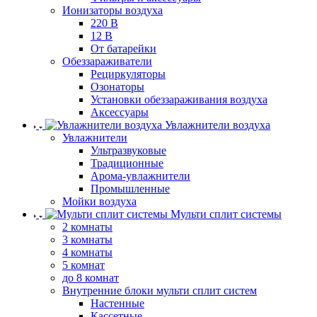
Ионизаторы воздуха
220 В
12 В
От батарейки
Обеззараживатели
Рециркуляторы
Озонаторы
Установки обеззараживания воздуха
Аксессуары
Увлажнители воздуха
Увлажнители
Ультразвуковые
Традиционные
Арома-увлажнители
Промышленные
Мойки воздуха
Мульти сплит системы
2 комнаты
3 комнаты
4 комнаты
5 комнат
до 8 комнат
Внутренние блоки мульти сплит систем
Настенные
Кассетные