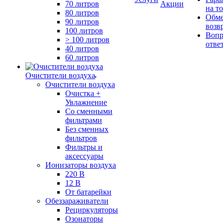
70 литров
Акции
на т
80 литров
Обме
90 литров
возв
100 литров
Вопр
> 100 литров
отве
40 литров
60 литров
Очистители воздуха
Очистители воздуха
Очистка +
Увлажнение
Cо сменными
фильтрами
Без сменных
фильтров
Фильтры и
аксессуары
Ионизаторы воздуха
220 В
12 В
От батарейки
Обеззараживатели
Рециркуляторы
Озонаторы