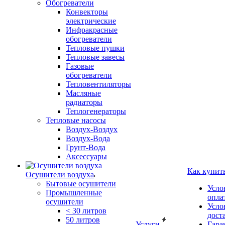
Обогреватели
Конвекторы
электрические
Инфракрасные
обогреватели
Тепловые пушки
Тепловые завесы
Газовые
обогреватели
Тепловентиляторы
Масляные
радиаторы
Теплогенераторы
Тепловые насосы
Воздух-Воздух
Воздух-Вода
Грунт-Вода
Аксессуары
Как купит
Осушители воздуха
Бытовые осушители
Усло
Промышленные
опла
осушители
Усло
< 30 литров
дост
50 литров
Услуги
Гара