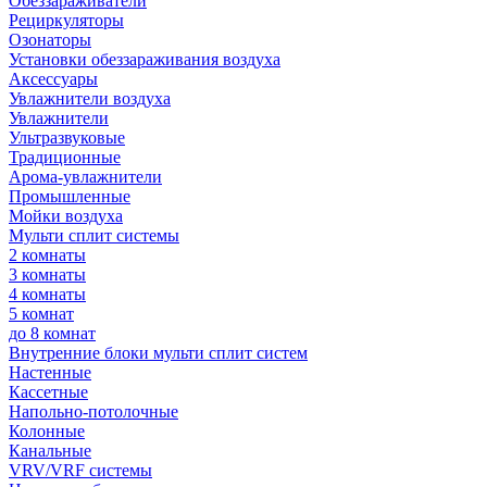
Обеззараживатели
Рециркуляторы
Озонаторы
Установки обеззараживания воздуха
Аксессуары
Увлажнители воздуха
Увлажнители
Ультразвуковые
Традиционные
Арома-увлажнители
Промышленные
Мойки воздуха
Мульти сплит системы
2 комнаты
3 комнаты
4 комнаты
5 комнат
до 8 комнат
Внутренние блоки мульти сплит систем
Настенные
Кассетные
Напольно-потолочные
Колонные
Канальные
VRV/VRF системы