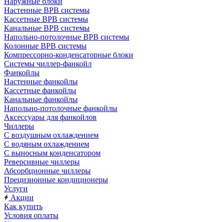
Наружные блоки
Настенные ВРВ системы
Кассетные ВРВ системы
Канальные ВРВ системы
Напольно-потолочные ВРВ системы
Колонные ВРВ системы
Компрессорно-конденсаторные блоки
Системы чиллер-фанкойл
Фанкойлы
Настенные фанкойлы
Кассетные фанкойлы
Канальные фанкойлы
Напольно-потолочные фанкойлы
Аксессуары для фанкойлов
Чиллеры
С воздушным охлаждением
С водяным охлаждением
С выносным конденсатором
Реверсивные чиллеры
Абсорбционные чиллеры
Прецизионные кондиционеры
Услуги
Акции
Как купить
Условия оплаты