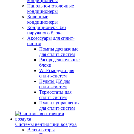
кондиционеры
Напольно-потолочные
кондиционеры
Колонные
кондиционеры
Кондиционеры без
наружного блока
Аксессуары для сплит-
систем
Помпы дренажные
для сплит-систем
Распределительные
блоки
Wi-Fi модули для
сплит-систем
Пульты ДУ для
сплит-систем
Термостаты для
сплит-систем
Пульты управления
для сплит-систем
Системы вентиляции воздуха
Вентиляторы