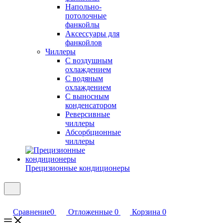
Напольно-
потолочные
фанкойлы
Аксессуары для
фанкойлов
Чиллеры
С воздушным
охлаждением
С водяным
охлаждением
С выносным
конденсатором
Реверсивные
чиллеры
Абсорбционные
чиллеры
Прецизионные кондиционеры
Сравнение
0
Отложенные
0
Корзина
0