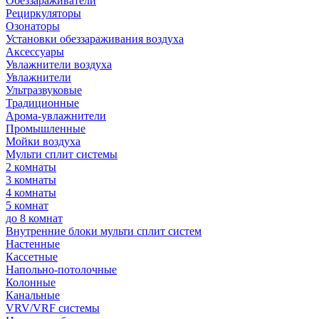
Обеззараживатели
Рециркуляторы
Озонаторы
Установки обеззараживания воздуха
Аксессуары
Увлажнители воздуха
Увлажнители
Ультразвуковые
Традиционные
Арома-увлажнители
Промышленные
Мойки воздуха
Мульти сплит системы
2 комнаты
3 комнаты
4 комнаты
5 комнат
до 8 комнат
Внутренние блоки мульти сплит систем
Настенные
Кассетные
Напольно-потолочные
Колонные
Канальные
VRV/VRF системы