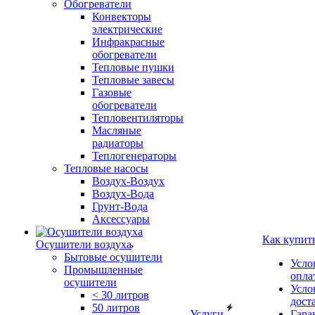
Обогреватели
Конвекторы
электрические
Инфракрасные
обогреватели
Тепловые пушки
Тепловые завесы
Газовые
обогреватели
Тепловентиляторы
Масляные
радиаторы
Теплогенераторы
Тепловые насосы
Воздух-Воздух
Воздух-Вода
Грунт-Вода
Аксессуары
Как купит
Осушители воздуха
Бытовые осушители
Усло
Промышленные
опла
осушители
Усло
< 30 литров
дост
50 литров
Услуги
Гара