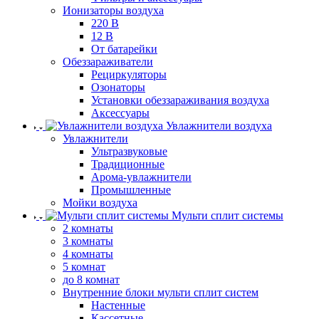
Ионизаторы воздуха
220 В
12 В
От батарейки
Обеззараживатели
Рециркуляторы
Озонаторы
Установки обеззараживания воздуха
Аксессуары
Увлажнители воздуха
Увлажнители
Ультразвуковые
Традиционные
Арома-увлажнители
Промышленные
Мойки воздуха
Мульти сплит системы
2 комнаты
3 комнаты
4 комнаты
5 комнат
до 8 комнат
Внутренние блоки мульти сплит систем
Настенные
Кассетные