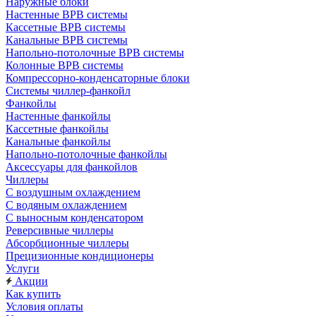
Наружные блоки
Настенные ВРВ системы
Кассетные ВРВ системы
Канальные ВРВ системы
Напольно-потолочные ВРВ системы
Колонные ВРВ системы
Компрессорно-конденсаторные блоки
Системы чиллер-фанкойл
Фанкойлы
Настенные фанкойлы
Кассетные фанкойлы
Канальные фанкойлы
Напольно-потолочные фанкойлы
Аксессуары для фанкойлов
Чиллеры
С воздушным охлаждением
С водяным охлаждением
С выносным конденсатором
Реверсивные чиллеры
Абсорбционные чиллеры
Прецизионные кондиционеры
Услуги
Акции
Как купить
Условия оплаты