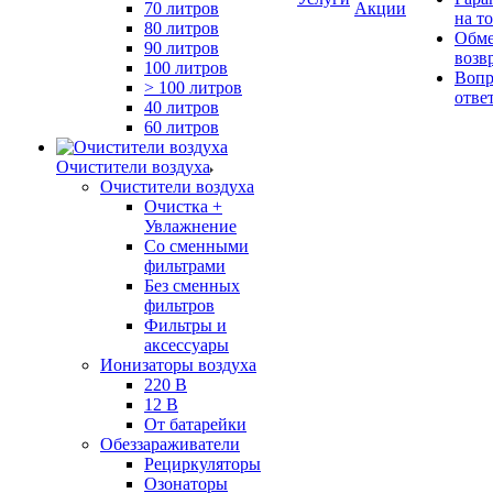
70 литров
Акции
на т
80 литров
Обме
90 литров
возв
100 литров
Вопр
> 100 литров
отве
40 литров
60 литров
Очистители воздуха
Очистители воздуха
Очистка +
Увлажнение
Cо сменными
фильтрами
Без сменных
фильтров
Фильтры и
аксессуары
Ионизаторы воздуха
220 В
12 В
От батарейки
Обеззараживатели
Рециркуляторы
Озонаторы