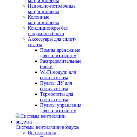
кондиционеры
Напольно-потолочные
кондиционеры
Колонные
кондиционеры
Кондиционеры без
наружного блока
Аксессуары для сплит-
систем
Помпы дренажные
для сплит-систем
Распределительные
блоки
Wi-Fi модули для
сплит-систем
Пульты ДУ для
сплит-систем
Термостаты для
сплит-систем
Пульты управления
для сплит-систем
Системы вентиляции воздуха
Вентиляторы