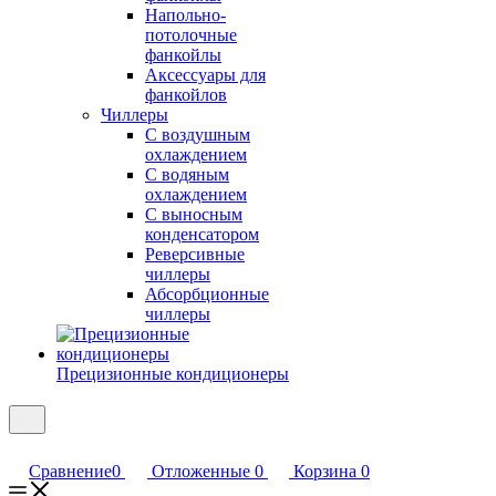
Напольно-
потолочные
фанкойлы
Аксессуары для
фанкойлов
Чиллеры
С воздушным
охлаждением
С водяным
охлаждением
С выносным
конденсатором
Реверсивные
чиллеры
Абсорбционные
чиллеры
Прецизионные кондиционеры
Сравнение
0
Отложенные
0
Корзина
0