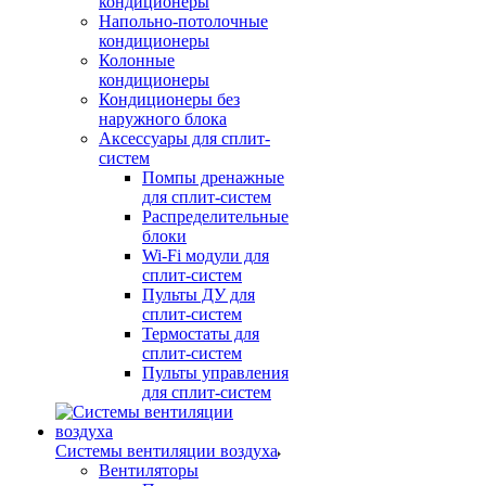
кондиционеры
Напольно-потолочные
кондиционеры
Колонные
кондиционеры
Кондиционеры без
наружного блока
Аксессуары для сплит-
систем
Помпы дренажные
для сплит-систем
Распределительные
блоки
Wi-Fi модули для
сплит-систем
Пульты ДУ для
сплит-систем
Термостаты для
сплит-систем
Пульты управления
для сплит-систем
Системы вентиляции воздуха
Вентиляторы