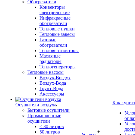
Обогреватели
Конвекторы
электрические
Инфракрасные
обогреватели
Тепловые пушки
Тепловые завесы
Газовые
обогреватели
Тепловентиляторы
Масляные
радиаторы
Теплогенераторы
Тепловые насосы
Воздух-Воздух
Воздух-Вода
Грунт-Вода
Аксессуары
Как купит
Осушители воздуха
Бытовые осушители
Усло
Промышленные
опла
осушители
Усло
< 30 литров
дост
50 литров
Услуги
Гара