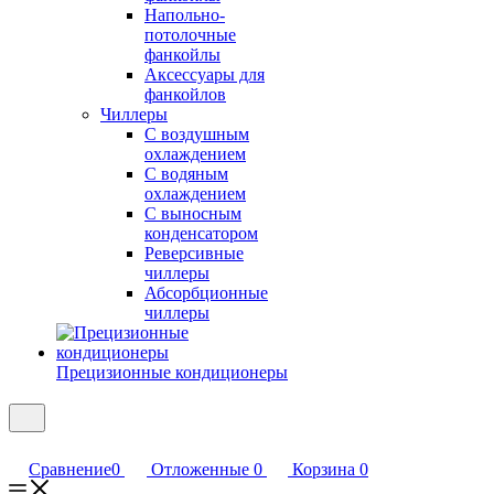
Напольно-
потолочные
фанкойлы
Аксессуары для
фанкойлов
Чиллеры
С воздушным
охлаждением
С водяным
охлаждением
С выносным
конденсатором
Реверсивные
чиллеры
Абсорбционные
чиллеры
Прецизионные кондиционеры
Сравнение
0
Отложенные
0
Корзина
0