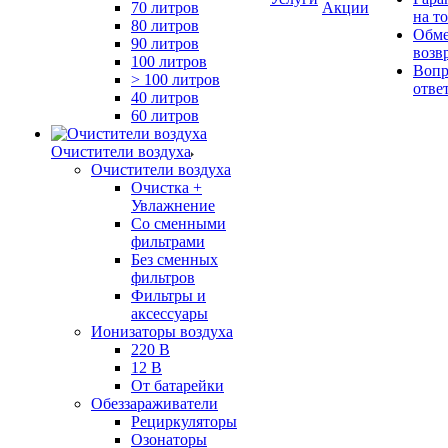
70 литров
Акции
на т
80 литров
Обме
90 литров
возв
100 литров
Вопр
> 100 литров
отве
40 литров
60 литров
Очистители воздуха
Очистители воздуха
Очистка +
Увлажнение
Cо сменными
фильтрами
Без сменных
фильтров
Фильтры и
аксессуары
Ионизаторы воздуха
220 В
12 В
От батарейки
Обеззараживатели
Рециркуляторы
Озонаторы