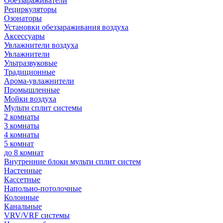
Обеззараживатели
Рециркуляторы
Озонаторы
Установки обеззараживания воздуха
Аксессуары
Увлажнители воздуха
Увлажнители
Ультразвуковые
Традиционные
Арома-увлажнители
Промышленные
Мойки воздуха
Мульти сплит системы
2 комнаты
3 комнаты
4 комнаты
5 комнат
до 8 комнат
Внутренние блоки мульти сплит систем
Настенные
Кассетные
Напольно-потолочные
Колонные
Канальные
VRV/VRF системы