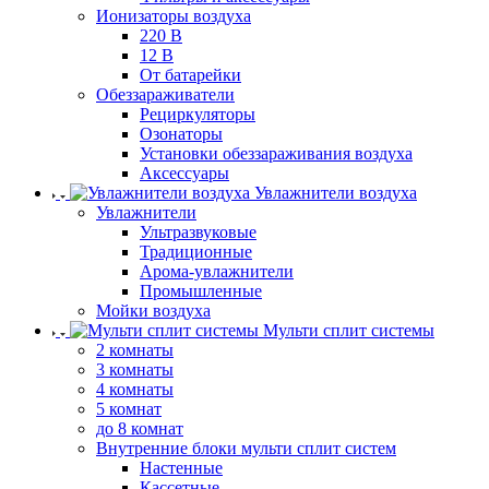
Ионизаторы воздуха
220 В
12 В
От батарейки
Обеззараживатели
Рециркуляторы
Озонаторы
Установки обеззараживания воздуха
Аксессуары
Увлажнители воздуха
Увлажнители
Ультразвуковые
Традиционные
Арома-увлажнители
Промышленные
Мойки воздуха
Мульти сплит системы
2 комнаты
3 комнаты
4 комнаты
5 комнат
до 8 комнат
Внутренние блоки мульти сплит систем
Настенные
Кассетные