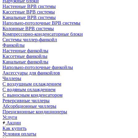
Наружные блоки
Настенные ВРВ системы
Кассетные ВРВ системы
Канальные ВРВ системы
Напольно-потолочные ВРВ системы
Колонные ВРВ системы
Компрессорно-конденсаторные блоки
Системы чиллер-фанкойл
Фанкойлы
Настенные фанкойлы
Кассетные фанкойлы
Канальные фанкойлы
Напольно-потолочные фанкойлы
Аксессуары для фанкойлов
Чиллеры
С воздушным охлаждением
С водяным охлаждением
С выносным конденсатором
Реверсивные чиллеры
Абсорбционные чиллеры
Прецизионные кондиционеры
Услуги
Акции
Как купить
Условия оплаты