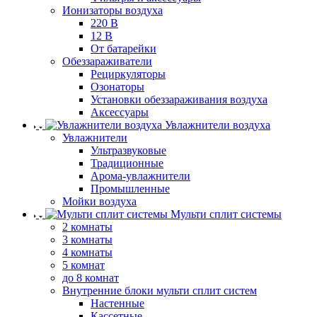
Ионизаторы воздуха
220 В
12 В
От батарейки
Обеззараживатели
Рециркуляторы
Озонаторы
Установки обеззараживания воздуха
Аксессуары
Увлажнители воздуха
Увлажнители
Ультразвуковые
Традиционные
Арома-увлажнители
Промышленные
Мойки воздуха
Мульти сплит системы
2 комнаты
3 комнаты
4 комнаты
5 комнат
до 8 комнат
Внутренние блоки мульти сплит систем
Настенные
Кассетные