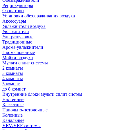
Обеззараживатели
Рециркуляторы
Озонаторы
Установки обеззараживания воздуха
Аксессуары
Увлажнители воздуха
Увлажнители
Ультразвуковые
Традиционные
Арома-увлажнители
Промышленные
Мойки воздуха
Мульти сплит системы
2 комнаты
3 комнаты
4 комнаты
5 комнат
до 8 комнат
Внутренние блоки мульти сплит систем
Настенные
Кассетные
Напольно-потолочные
Колонные
Канальные
VRV/VRF системы