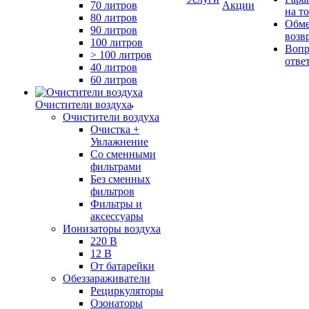
70 литров
Акции
на т
80 литров
Обме
90 литров
возв
100 литров
Вопр
> 100 литров
отве
40 литров
60 литров
Очистители воздуха
Очистители воздуха
Очистка +
Увлажнение
Cо сменными
фильтрами
Без сменных
фильтров
Фильтры и
аксессуары
Ионизаторы воздуха
220 В
12 В
От батарейки
Обеззараживатели
Рециркуляторы
Озонаторы