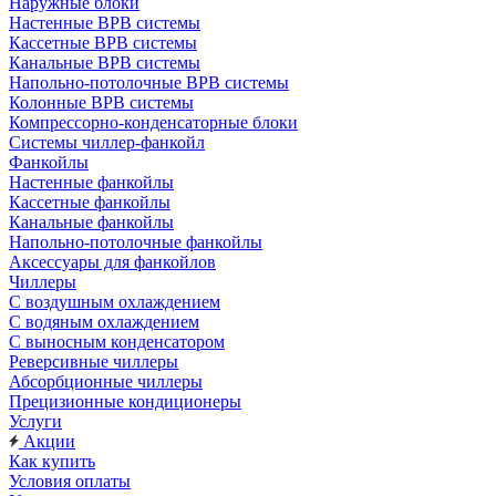
Наружные блоки
Настенные ВРВ системы
Кассетные ВРВ системы
Канальные ВРВ системы
Напольно-потолочные ВРВ системы
Колонные ВРВ системы
Компрессорно-конденсаторные блоки
Системы чиллер-фанкойл
Фанкойлы
Настенные фанкойлы
Кассетные фанкойлы
Канальные фанкойлы
Напольно-потолочные фанкойлы
Аксессуары для фанкойлов
Чиллеры
С воздушным охлаждением
С водяным охлаждением
С выносным конденсатором
Реверсивные чиллеры
Абсорбционные чиллеры
Прецизионные кондиционеры
Услуги
Акции
Как купить
Условия оплаты