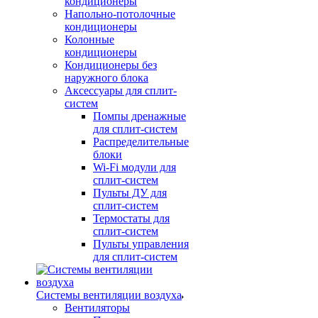
кондиционеры
Напольно-потолочные
кондиционеры
Колонные
кондиционеры
Кондиционеры без
наружного блока
Аксессуары для сплит-
систем
Помпы дренажные
для сплит-систем
Распределительные
блоки
Wi-Fi модули для
сплит-систем
Пульты ДУ для
сплит-систем
Термостаты для
сплит-систем
Пульты управления
для сплит-систем
Системы вентиляции воздуха
Вентиляторы