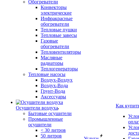
Обогреватели
Конвекторы
электрические
Инфракрасные
обогреватели
Тепловые пушки
Тепловые завесы
Газовые
обогреватели
Тепловентиляторы
Масляные
радиаторы
Теплогенераторы
Тепловые насосы
Воздух-Воздух
Воздух-Вода
Грунт-Вода
Аксессуары
Как купит
Осушители воздуха
Бытовые осушители
Усло
Промышленные
опла
осушители
Усло
< 30 литров
дост
50 литров
Услуги
Гара