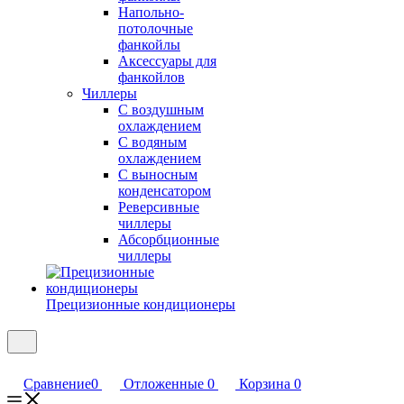
Напольно-
потолочные
фанкойлы
Аксессуары для
фанкойлов
Чиллеры
С воздушным
охлаждением
С водяным
охлаждением
С выносным
конденсатором
Реверсивные
чиллеры
Абсорбционные
чиллеры
Прецизионные кондиционеры
Сравнение
0
Отложенные
0
Корзина
0