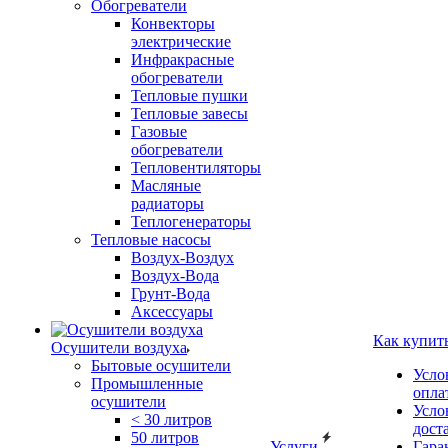
Обогреватели
Конвекторы
электрические
Инфракрасные
обогреватели
Тепловые пушки
Тепловые завесы
Газовые
обогреватели
Тепловентиляторы
Масляные
радиаторы
Теплогенераторы
Тепловые насосы
Воздух-Воздух
Воздух-Вода
Грунт-Вода
Аксессуары
Как купит
Осушители воздуха
Бытовые осушители
Усло
Промышленные
опла
осушители
Усло
< 30 литров
дост
50 литров
Услуги
Гара