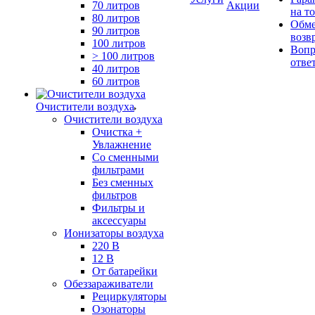
70 литров
Акции
на т
80 литров
Обме
90 литров
возв
100 литров
Вопр
> 100 литров
отве
40 литров
60 литров
Очистители воздуха
Очистители воздуха
Очистка +
Увлажнение
Cо сменными
фильтрами
Без сменных
фильтров
Фильтры и
аксессуары
Ионизаторы воздуха
220 В
12 В
От батарейки
Обеззараживатели
Рециркуляторы
Озонаторы