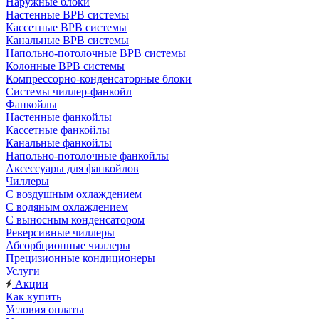
Наружные блоки
Настенные ВРВ системы
Кассетные ВРВ системы
Канальные ВРВ системы
Напольно-потолочные ВРВ системы
Колонные ВРВ системы
Компрессорно-конденсаторные блоки
Системы чиллер-фанкойл
Фанкойлы
Настенные фанкойлы
Кассетные фанкойлы
Канальные фанкойлы
Напольно-потолочные фанкойлы
Аксессуары для фанкойлов
Чиллеры
С воздушным охлаждением
С водяным охлаждением
С выносным конденсатором
Реверсивные чиллеры
Абсорбционные чиллеры
Прецизионные кондиционеры
Услуги
Акции
Как купить
Условия оплаты