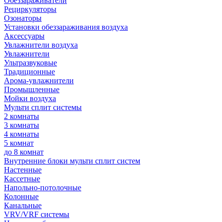
Обеззараживатели
Рециркуляторы
Озонаторы
Установки обеззараживания воздуха
Аксессуары
Увлажнители воздуха
Увлажнители
Ультразвуковые
Традиционные
Арома-увлажнители
Промышленные
Мойки воздуха
Мульти сплит системы
2 комнаты
3 комнаты
4 комнаты
5 комнат
до 8 комнат
Внутренние блоки мульти сплит систем
Настенные
Кассетные
Напольно-потолочные
Колонные
Канальные
VRV/VRF системы