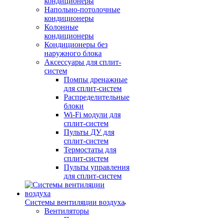
кондиционеры
Напольно-потолочные
кондиционеры
Колонные
кондиционеры
Кондиционеры без
наружного блока
Аксессуары для сплит-
систем
Помпы дренажные
для сплит-систем
Распределительные
блоки
Wi-Fi модули для
сплит-систем
Пульты ДУ для
сплит-систем
Термостаты для
сплит-систем
Пульты управления
для сплит-систем
Системы вентиляции воздуха
Вентиляторы