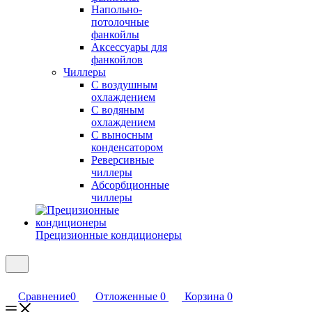
Напольно-
потолочные
фанкойлы
Аксессуары для
фанкойлов
Чиллеры
С воздушным
охлаждением
С водяным
охлаждением
С выносным
конденсатором
Реверсивные
чиллеры
Абсорбционные
чиллеры
Прецизионные кондиционеры
Сравнение
0
Отложенные
0
Корзина
0