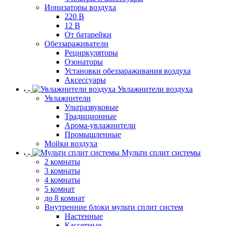
Ионизаторы воздуха
220 В
12 В
От батарейки
Обеззараживатели
Рециркуляторы
Озонаторы
Установки обеззараживания воздуха
Аксессуары
Увлажнители воздуха
Увлажнители
Ультразвуковые
Традиционные
Арома-увлажнители
Промышленные
Мойки воздуха
Мульти сплит системы
2 комнаты
3 комнаты
4 комнаты
5 комнат
до 8 комнат
Внутренние блоки мульти сплит систем
Настенные
Кассетные