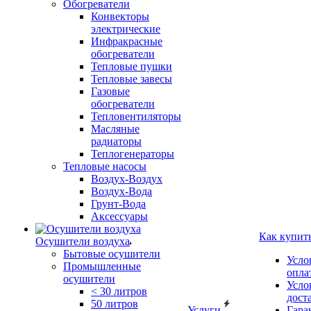
Обогреватели
Конвекторы
электрические
Инфракрасные
обогреватели
Тепловые пушки
Тепловые завесы
Газовые
обогреватели
Тепловентиляторы
Масляные
радиаторы
Теплогенераторы
Тепловые насосы
Воздух-Воздух
Воздух-Вода
Грунт-Вода
Аксессуары
Как купит
Осушители воздуха
Бытовые осушители
Усло
Промышленные
опла
осушители
Усло
< 30 литров
дост
50 литров
Услуги
Гара