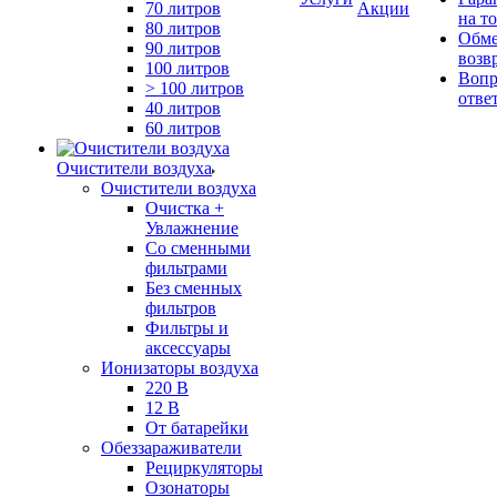
70 литров
Акции
на т
80 литров
Обме
90 литров
возв
100 литров
Вопр
> 100 литров
отве
40 литров
60 литров
Очистители воздуха
Очистители воздуха
Очистка +
Увлажнение
Cо сменными
фильтрами
Без сменных
фильтров
Фильтры и
аксессуары
Ионизаторы воздуха
220 В
12 В
От батарейки
Обеззараживатели
Рециркуляторы
Озонаторы