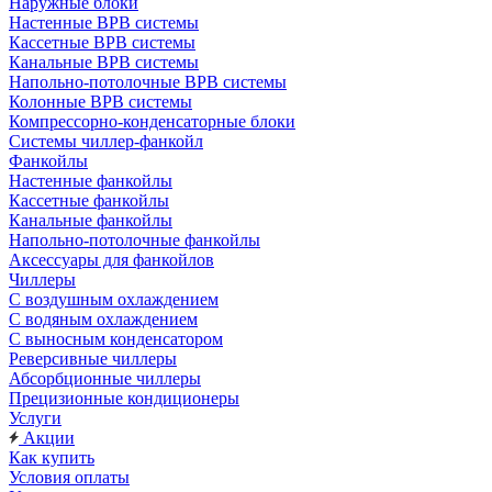
Наружные блоки
Настенные ВРВ системы
Кассетные ВРВ системы
Канальные ВРВ системы
Напольно-потолочные ВРВ системы
Колонные ВРВ системы
Компрессорно-конденсаторные блоки
Системы чиллер-фанкойл
Фанкойлы
Настенные фанкойлы
Кассетные фанкойлы
Канальные фанкойлы
Напольно-потолочные фанкойлы
Аксессуары для фанкойлов
Чиллеры
С воздушным охлаждением
С водяным охлаждением
С выносным конденсатором
Реверсивные чиллеры
Абсорбционные чиллеры
Прецизионные кондиционеры
Услуги
Акции
Как купить
Условия оплаты