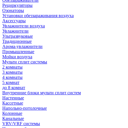
Обеззараживатели
Рециркуляторы
Озонаторы
Установки обеззараживания воздуха
Аксессуары
Увлажнители воздуха
Увлажнители
Ультразвуковые
Традиционные
Арома-увлажнители
Промышленные
Мойки воздуха
Мульти сплит системы
2 комнаты
3 комнаты
4 комнаты
5 комнат
до 8 комнат
Внутренние блоки мульти сплит систем
Настенные
Кассетные
Напольно-потолочные
Колонные
Канальные
VRV/VRF системы