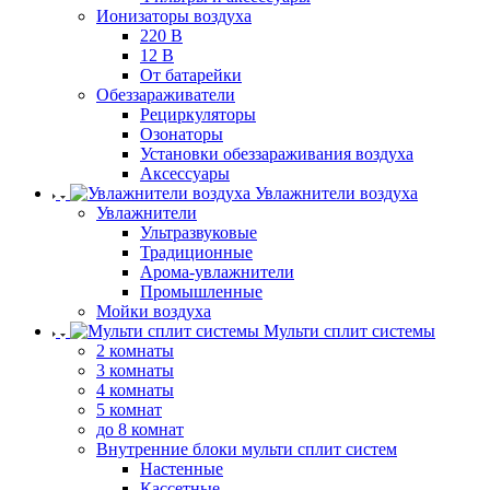
Ионизаторы воздуха
220 В
12 В
От батарейки
Обеззараживатели
Рециркуляторы
Озонаторы
Установки обеззараживания воздуха
Аксессуары
Увлажнители воздуха
Увлажнители
Ультразвуковые
Традиционные
Арома-увлажнители
Промышленные
Мойки воздуха
Мульти сплит системы
2 комнаты
3 комнаты
4 комнаты
5 комнат
до 8 комнат
Внутренние блоки мульти сплит систем
Настенные
Кассетные