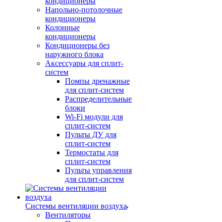
кондиционеры
Напольно-потолочные
кондиционеры
Колонные
кондиционеры
Кондиционеры без
наружного блока
Аксессуары для сплит-
систем
Помпы дренажные
для сплит-систем
Распределительные
блоки
Wi-Fi модули для
сплит-систем
Пульты ДУ для
сплит-систем
Термостаты для
сплит-систем
Пульты управления
для сплит-систем
Системы вентиляции воздуха
Вентиляторы