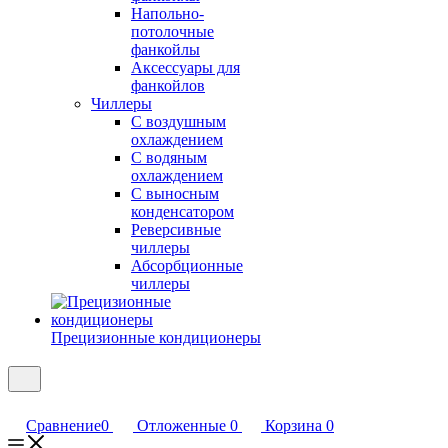
Напольно-
потолочные
фанкойлы
Аксессуары для
фанкойлов
Чиллеры
С воздушным
охлаждением
С водяным
охлаждением
С выносным
конденсатором
Реверсивные
чиллеры
Абсорбционные
чиллеры
Прецизионные кондиционеры
Сравнение
0
Отложенные
0
Корзина
0