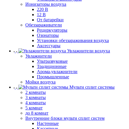
Ионизаторы воздуха
220 В
12 В
От батарейки
Обеззараживатели
Рециркуляторы
Озонаторы
Установки обеззараживания воздуха
Аксессуары
Увлажнители воздуха
Увлажнители
Ультразвуковые
Традиционные
Арома-увлажнители
Промышленные
Мойки воздуха
Мульти сплит системы
2 комнаты
3 комнаты
4 комнаты
5 комнат
до 8 комнат
Внутренние блоки мульти сплит систем
Настенные
Кассетные