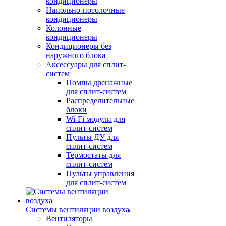
кондиционеры
Напольно-потолочные
кондиционеры
Колонные
кондиционеры
Кондиционеры без
наружного блока
Аксессуары для сплит-
систем
Помпы дренажные
для сплит-систем
Распределительные
блоки
Wi-Fi модули для
сплит-систем
Пульты ДУ для
сплит-систем
Термостаты для
сплит-систем
Пульты управления
для сплит-систем
Системы вентиляции воздуха
Вентиляторы