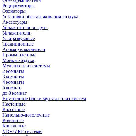
Обеззараживатели
Рециркуляторы
Озонаторы
Установки обеззараживания воздуха
Аксессуары
Увлажнители воздуха
Увлажнители
Ультразвуковые
Традиционные
Арома-увлажнители
Промышленные
Мойки воздуха
Мульти сплит системы
2 комнаты
3 комнаты
4 комнаты
5 комнат
до 8 комнат
Внутренние блоки мульти сплит систем
Настенные
Кассетные
Напольно-потолочные
Колонные
Канальные
VRV/VRF системы