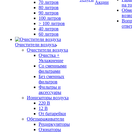
70 литров
Акции
на т
80 литров
Обме
90 литров
возв
100 литров
Вопр
> 100 литров
отве
40 литров
60 литров
Очистители воздуха
Очистители воздуха
Очистка +
Увлажнение
Cо сменными
фильтрами
Без сменных
фильтров
Фильтры и
аксессуары
Ионизаторы воздуха
220 В
12 В
От батарейки
Обеззараживатели
Рециркуляторы
Озонаторы