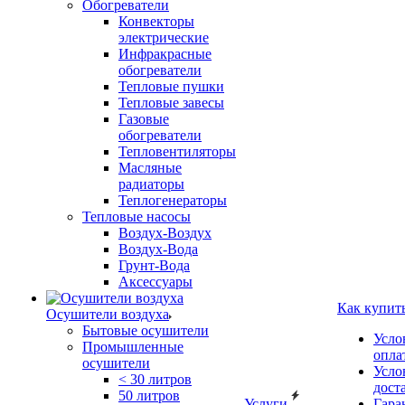
Обогреватели
Конвекторы
электрические
Инфракрасные
обогреватели
Тепловые пушки
Тепловые завесы
Газовые
обогреватели
Тепловентиляторы
Масляные
радиаторы
Теплогенераторы
Тепловые насосы
Воздух-Воздух
Воздух-Вода
Грунт-Вода
Аксессуары
Как купит
Осушители воздуха
Бытовые осушители
Усло
Промышленные
опла
осушители
Усло
< 30 литров
дост
50 литров
Услуги
Гара