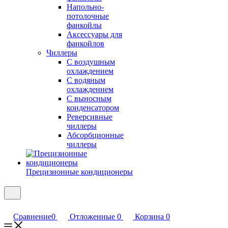
Напольно-
потолочные
фанкойлы
Аксессуары для
фанкойлов
Чиллеры
С воздушным
охлаждением
С водяным
охлаждением
С выносным
конденсатором
Реверсивные
чиллеры
Абсорбционные
чиллеры
Прецизионные кондиционеры
Сравнение
0
Отложенные
0
Корзина
0