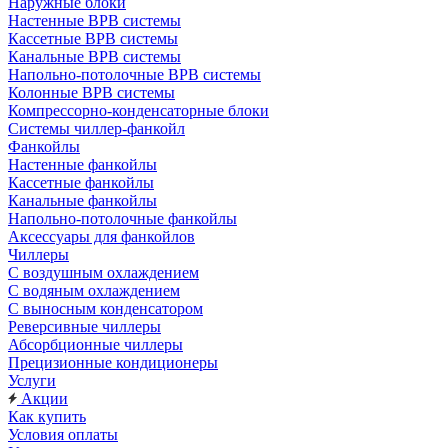
Наружные блоки
Настенные ВРВ системы
Кассетные ВРВ системы
Канальные ВРВ системы
Напольно-потолочные ВРВ системы
Колонные ВРВ системы
Компрессорно-конденсаторные блоки
Системы чиллер-фанкойл
Фанкойлы
Настенные фанкойлы
Кассетные фанкойлы
Канальные фанкойлы
Напольно-потолочные фанкойлы
Аксессуары для фанкойлов
Чиллеры
С воздушным охлаждением
С водяным охлаждением
С выносным конденсатором
Реверсивные чиллеры
Абсорбционные чиллеры
Прецизионные кондиционеры
Услуги
Акции
Как купить
Условия оплаты