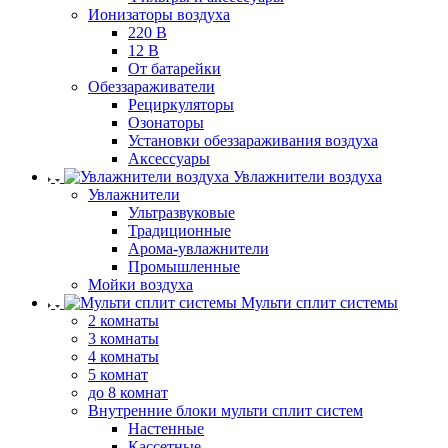
Ионизаторы воздуха
220 В
12 В
От батарейки
Обеззараживатели
Рециркуляторы
Озонаторы
Установки обеззараживания воздуха
Аксессуары
Увлажнители воздуха
Увлажнители
Ультразвуковые
Традиционные
Арома-увлажнители
Промышленные
Мойки воздуха
Мульти сплит системы
2 комнаты
3 комнаты
4 комнаты
5 комнат
до 8 комнат
Внутренние блоки мульти сплит систем
Настенные
Кассетные