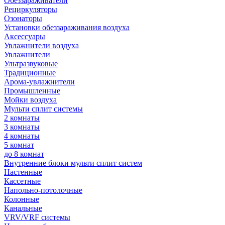
Обеззараживатели
Рециркуляторы
Озонаторы
Установки обеззараживания воздуха
Аксессуары
Увлажнители воздуха
Увлажнители
Ультразвуковые
Традиционные
Арома-увлажнители
Промышленные
Мойки воздуха
Мульти сплит системы
2 комнаты
3 комнаты
4 комнаты
5 комнат
до 8 комнат
Внутренние блоки мульти сплит систем
Настенные
Кассетные
Напольно-потолочные
Колонные
Канальные
VRV/VRF системы