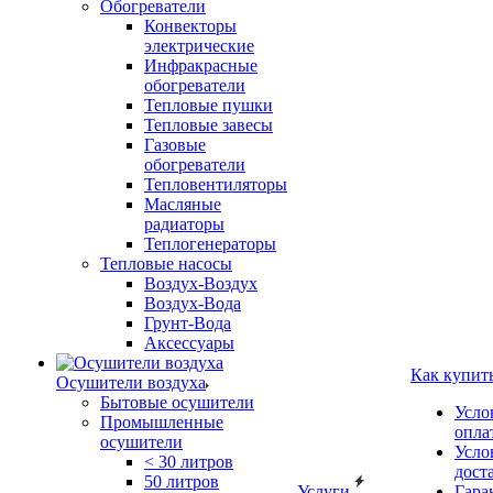
Обогреватели
Конвекторы
электрические
Инфракрасные
обогреватели
Тепловые пушки
Тепловые завесы
Газовые
обогреватели
Тепловентиляторы
Масляные
радиаторы
Теплогенераторы
Тепловые насосы
Воздух-Воздух
Воздух-Вода
Грунт-Вода
Аксессуары
Как купит
Осушители воздуха
Бытовые осушители
Усло
Промышленные
опла
осушители
Усло
< 30 литров
дост
50 литров
Услуги
Гара