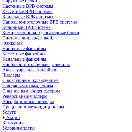
Наружные блоки
Настенные ВРВ системы
Кассетные ВРВ системы
Канальные ВРВ системы
Напольно-потолочные ВРВ системы
Колонные ВРВ системы
Компрессорно-конденсаторные блоки
Системы чиллер-фанкойл
Фанкойлы
Настенные фанкойлы
Кассетные фанкойлы
Канальные фанкойлы
Напольно-потолочные фанкойлы
Аксессуары для фанкойлов
Чиллеры
С воздушным охлаждением
С водяным охлаждением
С выносным конденсатором
Реверсивные чиллеры
Абсорбционные чиллеры
Прецизионные кондиционеры
Услуги
Акции
Как купить
Условия оплаты