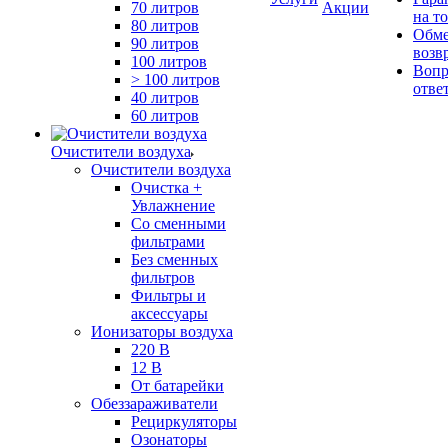
70 литров
Акции
на т
80 литров
Обме
90 литров
возв
100 литров
Вопр
> 100 литров
отве
40 литров
60 литров
Очистители воздуха
Очистители воздуха
Очистка +
Увлажнение
Cо сменными
фильтрами
Без сменных
фильтров
Фильтры и
аксессуары
Ионизаторы воздуха
220 В
12 В
От батарейки
Обеззараживатели
Рециркуляторы
Озонаторы