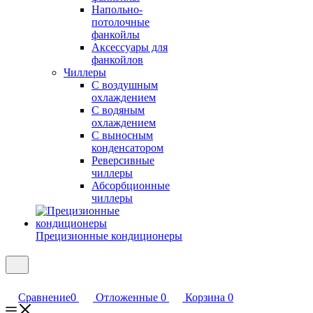
Напольно-
потолочные
фанкойлы
Аксессуары для
фанкойлов
Чиллеры
С воздушным
охлаждением
С водяным
охлаждением
С выносным
конденсатором
Реверсивные
чиллеры
Абсорбционные
чиллеры
Прецизионные кондиционеры
Сравнение
0
Отложенные
0
Корзина
0