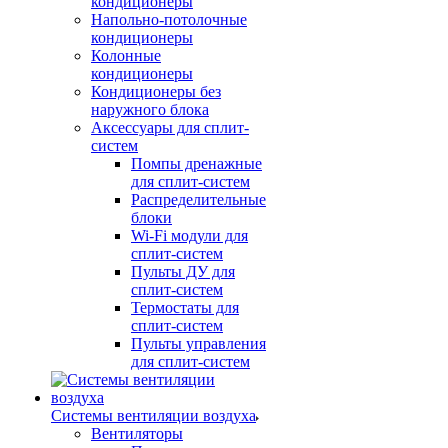
кондиционеры
Напольно-потолочные
кондиционеры
Колонные
кондиционеры
Кондиционеры без
наружного блока
Аксессуары для сплит-
систем
Помпы дренажные
для сплит-систем
Распределительные
блоки
Wi-Fi модули для
сплит-систем
Пульты ДУ для
сплит-систем
Термостаты для
сплит-систем
Пульты управления
для сплит-систем
Системы вентиляции воздуха
Вентиляторы