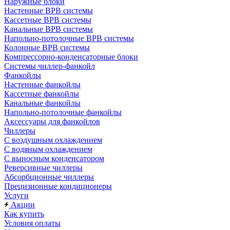
Наружные блоки
Настенные ВРВ системы
Кассетные ВРВ системы
Канальные ВРВ системы
Напольно-потолочные ВРВ системы
Колонные ВРВ системы
Компрессорно-конденсаторные блоки
Системы чиллер-фанкойл
Фанкойлы
Настенные фанкойлы
Кассетные фанкойлы
Канальные фанкойлы
Напольно-потолочные фанкойлы
Аксессуары для фанкойлов
Чиллеры
С воздушным охлаждением
С водяным охлаждением
С выносным конденсатором
Реверсивные чиллеры
Абсорбционные чиллеры
Прецизионные кондиционеры
Услуги
Акции
Как купить
Условия оплаты