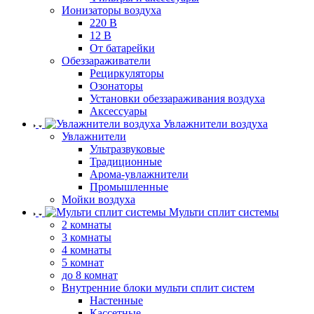
Ионизаторы воздуха
220 В
12 В
От батарейки
Обеззараживатели
Рециркуляторы
Озонаторы
Установки обеззараживания воздуха
Аксессуары
Увлажнители воздуха
Увлажнители
Ультразвуковые
Традиционные
Арома-увлажнители
Промышленные
Мойки воздуха
Мульти сплит системы
2 комнаты
3 комнаты
4 комнаты
5 комнат
до 8 комнат
Внутренние блоки мульти сплит систем
Настенные
Кассетные