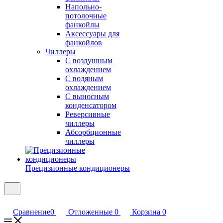
Напольно-
потолочные
фанкойлы
Аксессуары для
фанкойлов
Чиллеры
С воздушным
охлаждением
С водяным
охлаждением
С выносным
конденсатором
Реверсивные
чиллеры
Абсорбционные
чиллеры
Прецизионные кондиционеры
Сравнение
0
Отложенные
0
Корзина
0