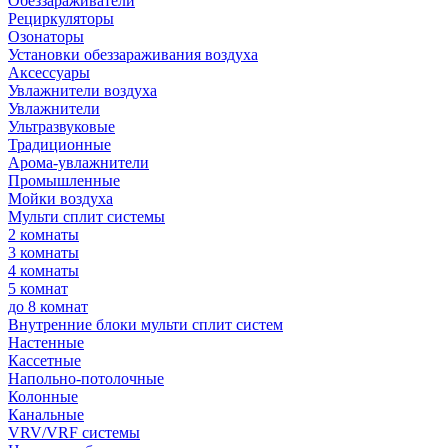
Обеззараживатели
Рециркуляторы
Озонаторы
Установки обеззараживания воздуха
Аксессуары
Увлажнители воздуха
Увлажнители
Ультразвуковые
Традиционные
Арома-увлажнители
Промышленные
Мойки воздуха
Мульти сплит системы
2 комнаты
3 комнаты
4 комнаты
5 комнат
до 8 комнат
Внутренние блоки мульти сплит систем
Настенные
Кассетные
Напольно-потолочные
Колонные
Канальные
VRV/VRF системы