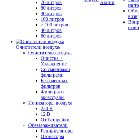
70 литров
Акции
на т
80 литров
Обме
90 литров
возв
100 литров
Вопр
> 100 литров
отве
40 литров
60 литров
Очистители воздуха
Очистители воздуха
Очистка +
Увлажнение
Cо сменными
фильтрами
Без сменных
фильтров
Фильтры и
аксессуары
Ионизаторы воздуха
220 В
12 В
От батарейки
Обеззараживатели
Рециркуляторы
Озонаторы