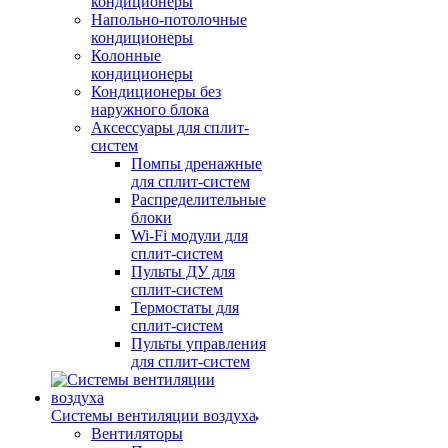
кондиционеры
Напольно-потолочные
кондиционеры
Колонные
кондиционеры
Кондиционеры без
наружного блока
Аксессуары для сплит-
систем
Помпы дренажные
для сплит-систем
Распределительные
блоки
Wi-Fi модули для
сплит-систем
Пульты ДУ для
сплит-систем
Термостаты для
сплит-систем
Пульты управления
для сплит-систем
Системы вентиляции воздуха
Вентиляторы