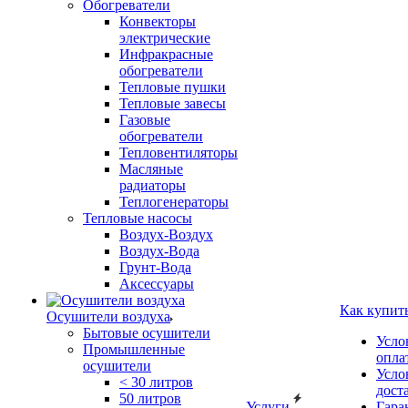
Обогреватели
Конвекторы
электрические
Инфракрасные
обогреватели
Тепловые пушки
Тепловые завесы
Газовые
обогреватели
Тепловентиляторы
Масляные
радиаторы
Теплогенераторы
Тепловые насосы
Воздух-Воздух
Воздух-Вода
Грунт-Вода
Аксессуары
Как купит
Осушители воздуха
Бытовые осушители
Усло
Промышленные
опла
осушители
Усло
< 30 литров
дост
50 литров
Услуги
Гара