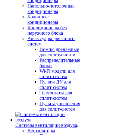
кондиционеры
Напольно-потолочные
кондиционеры
Колонные
кондиционеры
Кондиционеры без
наружного блока
Аксессуары для сплит-
систем
Помпы дренажные
для сплит-систем
Распределительные
блоки
Wi-Fi модули для
сплит-систем
Пульты ДУ для
сплит-систем
Термостаты для
сплит-систем
Пульты управления
для сплит-систем
Системы вентиляции воздуха
Вентиляторы