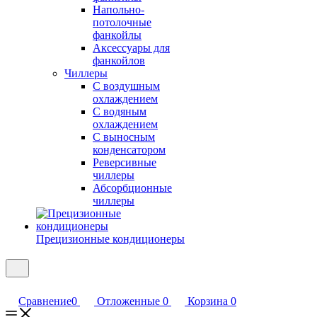
Напольно-
потолочные
фанкойлы
Аксессуары для
фанкойлов
Чиллеры
С воздушным
охлаждением
С водяным
охлаждением
С выносным
конденсатором
Реверсивные
чиллеры
Абсорбционные
чиллеры
Прецизионные кондиционеры
Сравнение
0
Отложенные
0
Корзина
0