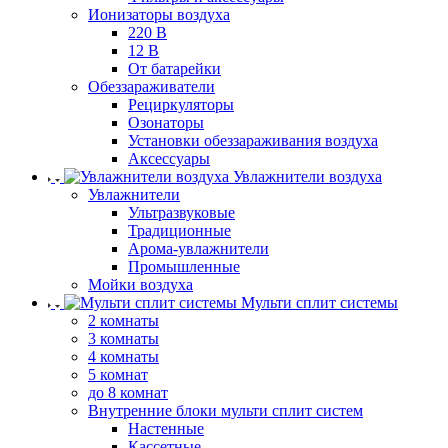
Ионизаторы воздуха
220 В
12 В
От батарейки
Обеззараживатели
Рециркуляторы
Озонаторы
Установки обеззараживания воздуха
Аксессуары
Увлажнители воздуха
Увлажнители
Ультразвуковые
Традиционные
Арома-увлажнители
Промышленные
Мойки воздуха
Мульти сплит системы
2 комнаты
3 комнаты
4 комнаты
5 комнат
до 8 комнат
Внутренние блоки мульти сплит систем
Настенные
Кассетные