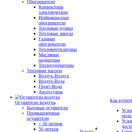
Обогреватели
Конвекторы
электрические
Инфракрасные
обогреватели
Тепловые пушки
Тепловые завесы
Газовые
обогреватели
Тепловентиляторы
Масляные
радиаторы
Теплогенераторы
Тепловые насосы
Воздух-Воздух
Воздух-Вода
Грунт-Вода
Аксессуары
Как купит
Осушители воздуха
Бытовые осушители
Усло
Промышленные
опла
осушители
Усло
< 30 литров
дост
50 литров
Услуги
Гара