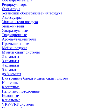
Обеззараживатели
Рециркуляторы
Озонаторы
Установки обеззараживания воздуха
Аксессуары
Увлажнители воздуха
Увлажнители
Ультразвуковые
Традиционные
Арома-увлажнители
Промышленные
Мойки воздуха
Мульти сплит системы
2 комнаты
3 комнаты
4 комнаты
5 комнат
до 8 комнат
Внутренние блоки мульти сплит систем
Настенные
Кассетные
Напольно-потолочные
Колонные
Канальные
VRV/VRF системы