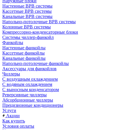
Наружные блоки
Настенные ВРВ системы
Кассетные ВРВ системы
Канальные ВРВ системы
Напольно-потолочные ВРВ системы
Колонные ВРВ системы
Компрессорно-конденсаторные блоки
Системы чиллер-фанкойл
Фанкойлы
Настенные фанкойлы
Кассетные фанкойлы
Канальные фанкойлы
Напольно-потолочные фанкойлы
Аксессуары для фанкойлов
Чиллеры
С воздушным охлаждением
С водяным охлаждением
С выносным конденсатором
Реверсивные чиллеры
Абсорбционные чиллеры
Прецизионные кондиционеры
Услуги
Акции
Как купить
Условия оплаты