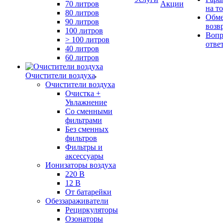
70 литров
Акции
на т
80 литров
Обме
90 литров
возв
100 литров
Вопр
> 100 литров
отве
40 литров
60 литров
Очистители воздуха
Очистители воздуха
Очистка +
Увлажнение
Cо сменными
фильтрами
Без сменных
фильтров
Фильтры и
аксессуары
Ионизаторы воздуха
220 В
12 В
От батарейки
Обеззараживатели
Рециркуляторы
Озонаторы