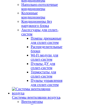
кондиционеры
Напольно-потолочные
кондиционеры
Колонные
кондиционеры
Кондиционеры без
наружного блока
Аксессуары для сплит-
систем
Помпы дренажные
для сплит-систем
Распределительные
блоки
Wi-Fi модули для
сплит-систем
Пульты ДУ для
сплит-систем
Термостаты для
сплит-систем
Пульты управления
для сплит-систем
Системы вентиляции воздуха
Вентиляторы