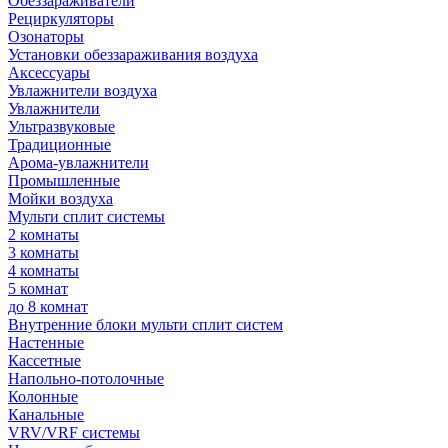
Обеззараживатели
Рециркуляторы
Озонаторы
Установки обеззараживания воздуха
Аксессуары
Увлажнители воздуха
Увлажнители
Ультразвуковые
Традиционные
Арома-увлажнители
Промышленные
Мойки воздуха
Мульти сплит системы
2 комнаты
3 комнаты
4 комнаты
5 комнат
до 8 комнат
Внутренние блоки мульти сплит систем
Настенные
Кассетные
Напольно-потолочные
Колонные
Канальные
VRV/VRF системы