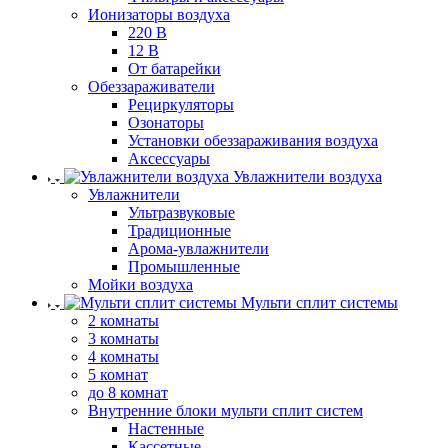
Ионизаторы воздуха
220 В
12 В
От батарейки
Обеззараживатели
Рециркуляторы
Озонаторы
Установки обеззараживания воздуха
Аксессуары
Увлажнители воздуха
Увлажнители
Ультразвуковые
Традиционные
Арома-увлажнители
Промышленные
Мойки воздуха
Мульти сплит системы
2 комнаты
3 комнаты
4 комнаты
5 комнат
до 8 комнат
Внутренние блоки мульти сплит систем
Настенные
Кассетные