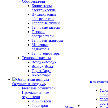
Обогреватели
Конвекторы
электрические
Инфракрасные
обогреватели
Тепловые пушки
Тепловые завесы
Газовые
обогреватели
Тепловентиляторы
Масляные
радиаторы
Теплогенераторы
Тепловые насосы
Воздух-Воздух
Воздух-Вода
Грунт-Вода
Аксессуары
Как купит
Осушители воздуха
Бытовые осушители
Усло
Промышленные
опла
осушители
Усло
< 30 литров
дост
50 литров
Услуги
Гара