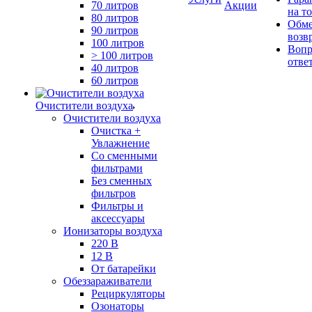
70 литров
Акции
на т
80 литров
Обме
90 литров
возв
100 литров
Вопр
> 100 литров
отве
40 литров
60 литров
Очистители воздуха
Очистители воздуха
Очистка +
Увлажнение
Cо сменными
фильтрами
Без сменных
фильтров
Фильтры и
аксессуары
Ионизаторы воздуха
220 В
12 В
От батарейки
Обеззараживатели
Рециркуляторы
Озонаторы