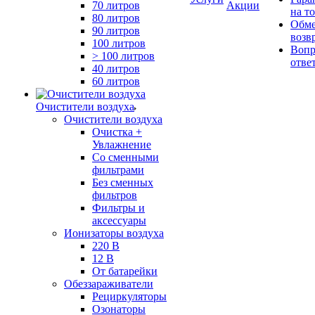
70 литров
Акции
на т
80 литров
Обме
90 литров
возв
100 литров
Вопр
> 100 литров
отве
40 литров
60 литров
Очистители воздуха
Очистители воздуха
Очистка +
Увлажнение
Cо сменными
фильтрами
Без сменных
фильтров
Фильтры и
аксессуары
Ионизаторы воздуха
220 В
12 В
От батарейки
Обеззараживатели
Рециркуляторы
Озонаторы