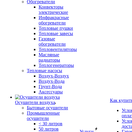
Обогреватели
Конвекторы
электрические
Инфракрасные
обогреватели
Тепловые пушки
Тепловые завесы
Газовые
обогреватели
Тепловентиляторы
Масляные
радиаторы
Теплогенераторы
Тепловые насосы
Воздух-Воздух
Воздух-Вода
Грунт-Вода
Аксессуары
Как купит
Осушители воздуха
Бытовые осушители
Усло
Промышленные
опла
осушители
Усло
< 30 литров
дост
50 литров
Услуги
Гара