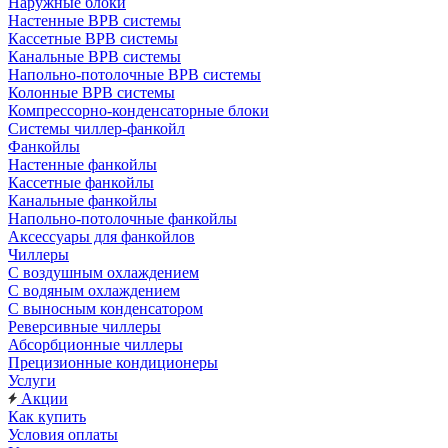
Наружные блоки
Настенные ВРВ системы
Кассетные ВРВ системы
Канальные ВРВ системы
Напольно-потолочные ВРВ системы
Колонные ВРВ системы
Компрессорно-конденсаторные блоки
Системы чиллер-фанкойл
Фанкойлы
Настенные фанкойлы
Кассетные фанкойлы
Канальные фанкойлы
Напольно-потолочные фанкойлы
Аксессуары для фанкойлов
Чиллеры
С воздушным охлаждением
С водяным охлаждением
С выносным конденсатором
Реверсивные чиллеры
Абсорбционные чиллеры
Прецизионные кондиционеры
Услуги
Акции
Как купить
Условия оплаты