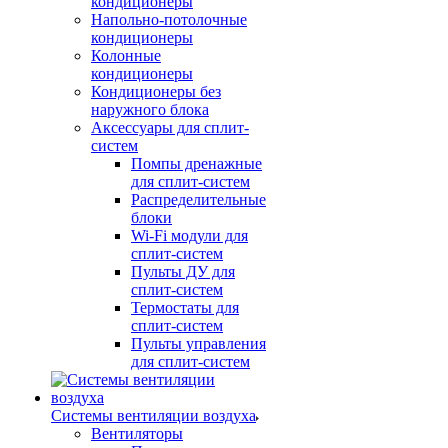
кондиционеры
Напольно-потолочные
кондиционеры
Колонные
кондиционеры
Кондиционеры без
наружного блока
Аксессуары для сплит-
систем
Помпы дренажные
для сплит-систем
Распределительные
блоки
Wi-Fi модули для
сплит-систем
Пульты ДУ для
сплит-систем
Термостаты для
сплит-систем
Пульты управления
для сплит-систем
Системы вентиляции воздуха
Вентиляторы