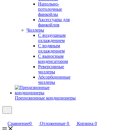
Напольно-
потолочные
фанкойлы
Аксессуары для
фанкойлов
Чиллеры
С воздушным
охлаждением
С водяным
охлаждением
С выносным
конденсатором
Реверсивные
чиллеры
Абсорбционные
чиллеры
Прецизионные кондиционеры
Сравнение
0
Отложенные
0
Корзина
0