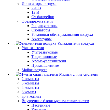
Ионизаторы воздуха
220 В
12 В
От батарейки
Обеззараживатели
Рециркуляторы
Озонаторы
Установки обеззараживания воздуха
Аксессуары
Увлажнители воздуха
Увлажнители
Ультразвуковые
Традиционные
Арома-увлажнители
Промышленные
Мойки воздуха
Мульти сплит системы
2 комнаты
3 комнаты
4 комнаты
5 комнат
до 8 комнат
Внутренние блоки мульти сплит систем
Настенные
Кассетные