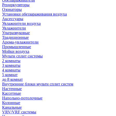
Обеззараживатели
Рециркуляторы
Озонаторы
Установки обеззараживания воздуха
Аксессуары
Увлажнители воздуха
Увлажнители
Ультразвуковые
Традиционные
Арома-увлажнители
Промышленные
Мойки воздуха
Мульти сплит системы
2 комнаты
3 комнаты
4 комнаты
5 комнат
до 8 комнат
Внутренние блоки мульти сплит систем
Настенные
Кассетные
Напольно-потолочные
Колонные
Канальные
VRV/VRF системы