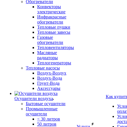
Обогреватели
Конвекторы
электрические
Инфракрасные
обогреватели
Тепловые пушки
Тепловые завесы
Газовые
обогреватели
Тепловентиляторы
Масляные
радиаторы
Теплогенераторы
Тепловые насосы
Воздух-Воздух
Воздух-Вода
Грунт-Вода
Аксессуары
Как купит
Осушители воздуха
Бытовые осушители
Усло
Промышленные
опла
осушители
Усло
< 30 литров
дост
50 литров
Услуги
Гара