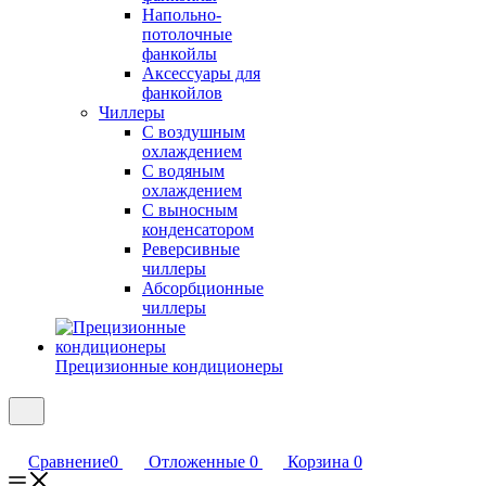
Напольно-
потолочные
фанкойлы
Аксессуары для
фанкойлов
Чиллеры
С воздушным
охлаждением
С водяным
охлаждением
С выносным
конденсатором
Реверсивные
чиллеры
Абсорбционные
чиллеры
Прецизионные кондиционеры
Сравнение
0
Отложенные
0
Корзина
0