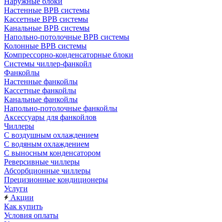
Наружные блоки
Настенные ВРВ системы
Кассетные ВРВ системы
Канальные ВРВ системы
Напольно-потолочные ВРВ системы
Колонные ВРВ системы
Компрессорно-конденсаторные блоки
Системы чиллер-фанкойл
Фанкойлы
Настенные фанкойлы
Кассетные фанкойлы
Канальные фанкойлы
Напольно-потолочные фанкойлы
Аксессуары для фанкойлов
Чиллеры
С воздушным охлаждением
С водяным охлаждением
С выносным конденсатором
Реверсивные чиллеры
Абсорбционные чиллеры
Прецизионные кондиционеры
Услуги
Акции
Как купить
Условия оплаты