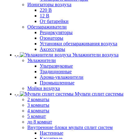
Ионизаторы воздуха
220 В
12 В
От батарейки
Обеззараживатели
Рециркуляторы
Озонаторы
Установки обеззараживания воздуха
Аксессуары
Увлажнители воздуха
Увлажнители
Ультразвуковые
Традиционные
Арома-увлажнители
Промышленные
Мойки воздуха
Мульти сплит системы
2 комнаты
3 комнаты
4 комнаты
5 комнат
до 8 комнат
Внутренние блоки мульти сплит систем
Настенные
Кассетные