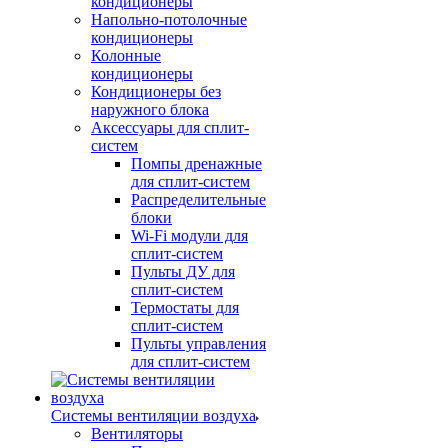
кондиционеры
Напольно-потолочные
кондиционеры
Колонные
кондиционеры
Кондиционеры без
наружного блока
Аксессуары для сплит-
систем
Помпы дренажные
для сплит-систем
Распределительные
блоки
Wi-Fi модули для
сплит-систем
Пульты ДУ для
сплит-систем
Термостаты для
сплит-систем
Пульты управления
для сплит-систем
Системы вентиляции воздуха
Вентиляторы