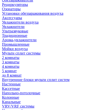
Обеззараживатели
Рециркуляторы
Озонаторы
Установки обеззараживания воздуха
Аксессуары
Увлажнители воздуха
Увлажнители
Ультразвуковые
Традиционные
Арома-увлажнители
Промышленные
Мойки воздуха
Мульти сплит системы
2 комнаты
3 комнаты
4 комнаты
5 комнат
до 8 комнат
Внутренние блоки мульти сплит систем
Настенные
Кассетные
Напольно-потолочные
Колонные
Канальные
VRV/VRF системы