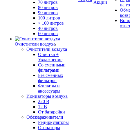
70 литров
Акции
на т
80 литров
Обме
90 литров
возв
100 литров
Вопр
> 100 литров
отве
40 литров
60 литров
Очистители воздуха
Очистители воздуха
Очистка +
Увлажнение
Cо сменными
фильтрами
Без сменных
фильтров
Фильтры и
аксессуары
Ионизаторы воздуха
220 В
12 В
От батарейки
Обеззараживатели
Рециркуляторы
Озонаторы