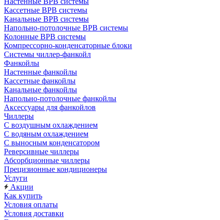
Настенные ВРВ системы
Кассетные ВРВ системы
Канальные ВРВ системы
Напольно-потолочные ВРВ системы
Колонные ВРВ системы
Компрессорно-конденсаторные блоки
Системы чиллер-фанкойл
Фанкойлы
Настенные фанкойлы
Кассетные фанкойлы
Канальные фанкойлы
Напольно-потолочные фанкойлы
Аксессуары для фанкойлов
Чиллеры
С воздушным охлаждением
С водяным охлаждением
С выносным конденсатором
Реверсивные чиллеры
Абсорбционные чиллеры
Прецизионные кондиционеры
Услуги
Акции
Как купить
Условия оплаты
Условия доставки