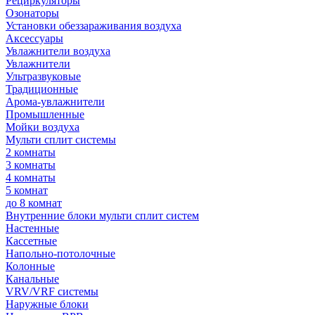
Рециркуляторы
Озонаторы
Установки обеззараживания воздуха
Аксессуары
Увлажнители воздуха
Увлажнители
Ультразвуковые
Традиционные
Арома-увлажнители
Промышленные
Мойки воздуха
Мульти сплит системы
2 комнаты
3 комнаты
4 комнаты
5 комнат
до 8 комнат
Внутренние блоки мульти сплит систем
Настенные
Кассетные
Напольно-потолочные
Колонные
Канальные
VRV/VRF системы
Наружные блоки