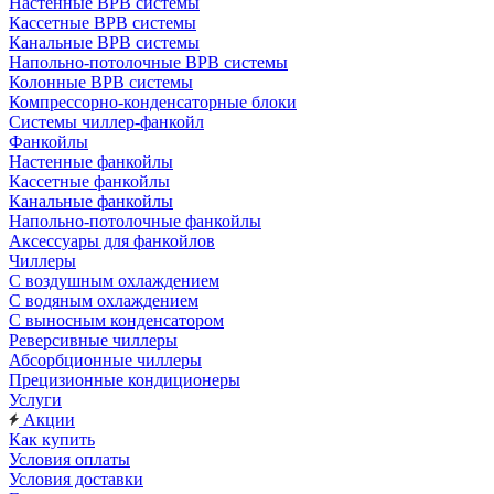
Настенные ВРВ системы
Кассетные ВРВ системы
Канальные ВРВ системы
Напольно-потолочные ВРВ системы
Колонные ВРВ системы
Компрессорно-конденсаторные блоки
Системы чиллер-фанкойл
Фанкойлы
Настенные фанкойлы
Кассетные фанкойлы
Канальные фанкойлы
Напольно-потолочные фанкойлы
Аксессуары для фанкойлов
Чиллеры
С воздушным охлаждением
С водяным охлаждением
С выносным конденсатором
Реверсивные чиллеры
Абсорбционные чиллеры
Прецизионные кондиционеры
Услуги
Акции
Как купить
Условия оплаты
Условия доставки