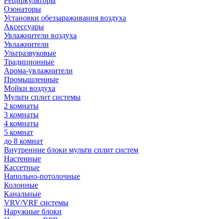
Рециркуляторы
Озонаторы
Установки обеззараживания воздуха
Аксессуары
Увлажнители воздуха
Увлажнители
Ультразвуковые
Традиционные
Арома-увлажнители
Промышленные
Мойки воздуха
Мульти сплит системы
2 комнаты
3 комнаты
4 комнаты
5 комнат
до 8 комнат
Внутренние блоки мульти сплит систем
Настенные
Кассетные
Напольно-потолочные
Колонные
Канальные
VRV/VRF системы
Наружные блоки