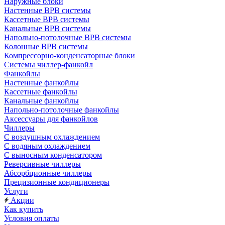
Наружные блоки
Настенные ВРВ системы
Кассетные ВРВ системы
Канальные ВРВ системы
Напольно-потолочные ВРВ системы
Колонные ВРВ системы
Компрессорно-конденсаторные блоки
Системы чиллер-фанкойл
Фанкойлы
Настенные фанкойлы
Кассетные фанкойлы
Канальные фанкойлы
Напольно-потолочные фанкойлы
Аксессуары для фанкойлов
Чиллеры
С воздушным охлаждением
С водяным охлаждением
С выносным конденсатором
Реверсивные чиллеры
Абсорбционные чиллеры
Прецизионные кондиционеры
Услуги
Акции
Как купить
Условия оплаты