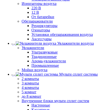
Ионизаторы воздуха
220 В
12 В
От батарейки
Обеззараживатели
Рециркуляторы
Озонаторы
Установки обеззараживания воздуха
Аксессуары
Увлажнители воздуха
Увлажнители
Ультразвуковые
Традиционные
Арома-увлажнители
Промышленные
Мойки воздуха
Мульти сплит системы
2 комнаты
3 комнаты
4 комнаты
5 комнат
до 8 комнат
Внутренние блоки мульти сплит систем
Настенные
Кассетные