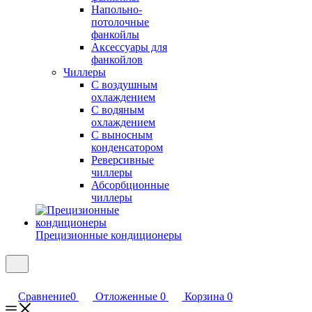
Напольно-
потолочные
фанкойлы
Аксессуары для
фанкойлов
Чиллеры
С воздушным
охлаждением
С водяным
охлаждением
С выносным
конденсатором
Реверсивные
чиллеры
Абсорбционные
чиллеры
Прецизионные кондиционеры
Сравнение
0
Отложенные
0
Корзина
0