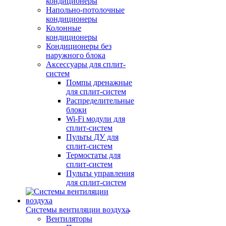
кондиционеры
Напольно-потолочные
кондиционеры
Колонные
кондиционеры
Кондиционеры без
наружного блока
Аксессуары для сплит-
систем
Помпы дренажные
для сплит-систем
Распределительные
блоки
Wi-Fi модули для
сплит-систем
Пульты ДУ для
сплит-систем
Термостаты для
сплит-систем
Пульты управления
для сплит-систем
Системы вентиляции воздуха
Вентиляторы