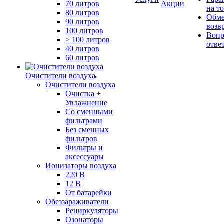
70 литров
Акции
на т
80 литров
Обме
90 литров
возв
100 литров
Вопр
> 100 литров
отве
40 литров
60 литров
Очистители воздуха
Очистители воздуха
Очистка +
Увлажнение
Cо сменными
фильтрами
Без сменных
фильтров
Фильтры и
аксессуары
Ионизаторы воздуха
220 В
12 В
От батарейки
Обеззараживатели
Рециркуляторы
Озонаторы