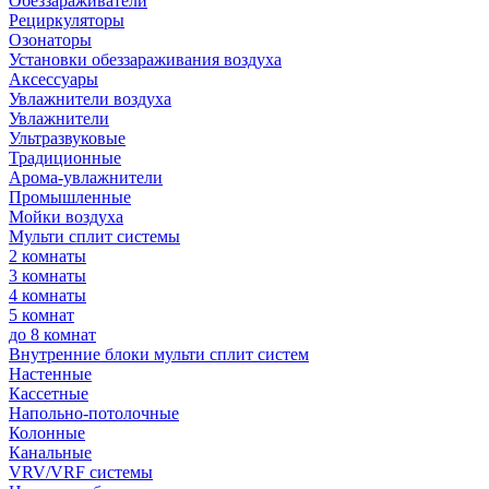
Обеззараживатели
Рециркуляторы
Озонаторы
Установки обеззараживания воздуха
Аксессуары
Увлажнители воздуха
Увлажнители
Ультразвуковые
Традиционные
Арома-увлажнители
Промышленные
Мойки воздуха
Мульти сплит системы
2 комнаты
3 комнаты
4 комнаты
5 комнат
до 8 комнат
Внутренние блоки мульти сплит систем
Настенные
Кассетные
Напольно-потолочные
Колонные
Канальные
VRV/VRF системы