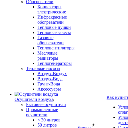
Обогреватели
Конвекторы
электрические
Инфракрасные
обогреватели
Тепловые пушки
Тепловые завесы
Газовые
обогреватели
Тепловентиляторы
Масляные
радиаторы
Теплогенераторы
Тепловые насосы
Воздух-Воздух
Воздух-Вода
Грунт-Вода
Аксессуары
Как купит
Осушители воздуха
Бытовые осушители
Усло
Промышленные
опла
осушители
Усло
< 30 литров
дост
50 литров
Услуги
Гара