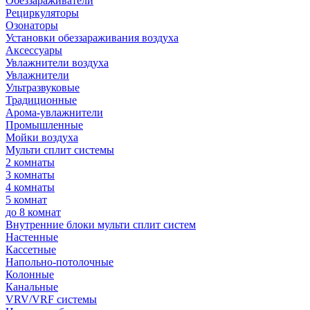
Обеззараживатели
Рециркуляторы
Озонаторы
Установки обеззараживания воздуха
Аксессуары
Увлажнители воздуха
Увлажнители
Ультразвуковые
Традиционные
Арома-увлажнители
Промышленные
Мойки воздуха
Мульти сплит системы
2 комнаты
3 комнаты
4 комнаты
5 комнат
до 8 комнат
Внутренние блоки мульти сплит систем
Настенные
Кассетные
Напольно-потолочные
Колонные
Канальные
VRV/VRF системы