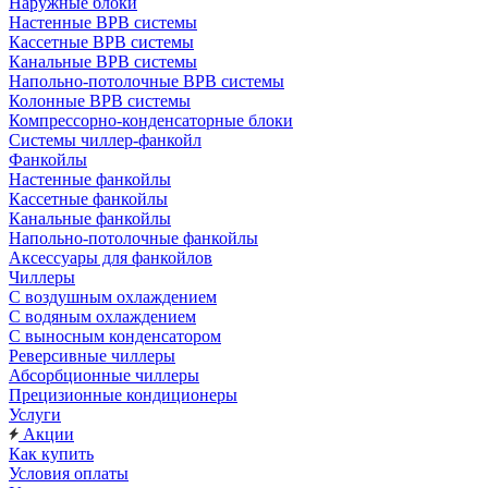
Наружные блоки
Настенные ВРВ системы
Кассетные ВРВ системы
Канальные ВРВ системы
Напольно-потолочные ВРВ системы
Колонные ВРВ системы
Компрессорно-конденсаторные блоки
Системы чиллер-фанкойл
Фанкойлы
Настенные фанкойлы
Кассетные фанкойлы
Канальные фанкойлы
Напольно-потолочные фанкойлы
Аксессуары для фанкойлов
Чиллеры
С воздушным охлаждением
С водяным охлаждением
С выносным конденсатором
Реверсивные чиллеры
Абсорбционные чиллеры
Прецизионные кондиционеры
Услуги
Акции
Как купить
Условия оплаты