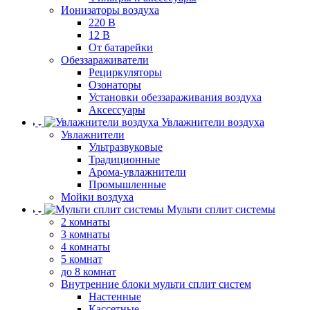
Ионизаторы воздуха
220 В
12 В
От батарейки
Обеззараживатели
Рециркуляторы
Озонаторы
Установки обеззараживания воздуха
Аксессуары
Увлажнители воздуха
Увлажнители
Ультразвуковые
Традиционные
Арома-увлажнители
Промышленные
Мойки воздуха
Мульти сплит системы
2 комнаты
3 комнаты
4 комнаты
5 комнат
до 8 комнат
Внутренние блоки мульти сплит систем
Настенные
Кассетные