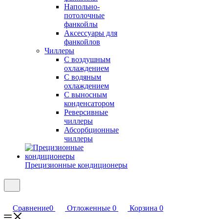
Напольно-
потолочные
фанкойлы
Аксессуары для
фанкойлов
Чиллеры
С воздушным
охлаждением
С водяным
охлаждением
С выносным
конденсатором
Реверсивные
чиллеры
Абсорбционные
чиллеры
Прецизионные кондиционеры
Сравнение
0
Отложенные
0
Корзина
0