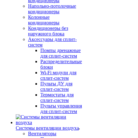
кондиционеры
Напольно-потолочные
кондиционеры
Колонные
кондиционеры
Кондиционеры без
наружного блока
Аксессуары для сплит-
систем
Помпы дренажные
для сплит-систем
Распределительные
блоки
Wi-Fi модули для
сплит-систем
Пульты ДУ для
сплит-систем
Термостаты для
сплит-систем
Пульты управления
для сплит-систем
Системы вентиляции воздуха
Вентиляторы