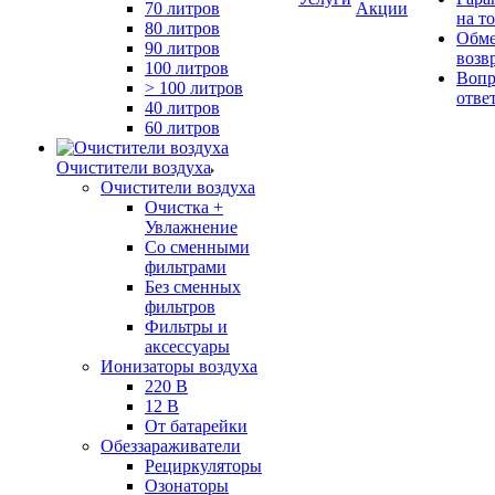
70 литров
Акции
на т
80 литров
Обме
90 литров
возв
100 литров
Вопр
> 100 литров
отве
40 литров
60 литров
Очистители воздуха
Очистители воздуха
Очистка +
Увлажнение
Cо сменными
фильтрами
Без сменных
фильтров
Фильтры и
аксессуары
Ионизаторы воздуха
220 В
12 В
От батарейки
Обеззараживатели
Рециркуляторы
Озонаторы