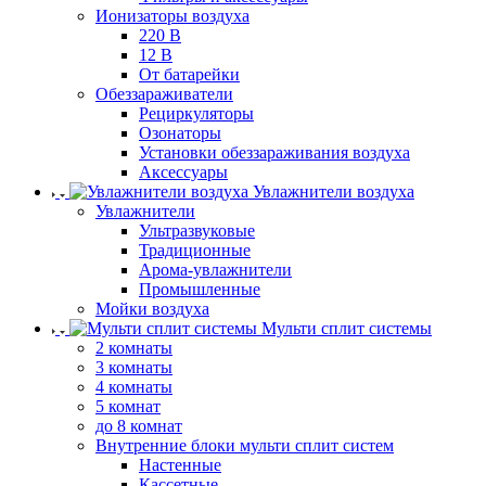
Ионизаторы воздуха
220 В
12 В
От батарейки
Обеззараживатели
Рециркуляторы
Озонаторы
Установки обеззараживания воздуха
Аксессуары
Увлажнители воздуха
Увлажнители
Ультразвуковые
Традиционные
Арома-увлажнители
Промышленные
Мойки воздуха
Мульти сплит системы
2 комнаты
3 комнаты
4 комнаты
5 комнат
до 8 комнат
Внутренние блоки мульти сплит систем
Настенные
Кассетные