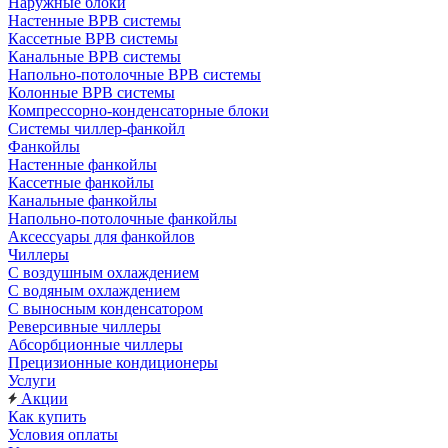
Наружные блоки
Настенные ВРВ системы
Кассетные ВРВ системы
Канальные ВРВ системы
Напольно-потолочные ВРВ системы
Колонные ВРВ системы
Компрессорно-конденсаторные блоки
Системы чиллер-фанкойл
Фанкойлы
Настенные фанкойлы
Кассетные фанкойлы
Канальные фанкойлы
Напольно-потолочные фанкойлы
Аксессуары для фанкойлов
Чиллеры
С воздушным охлаждением
С водяным охлаждением
С выносным конденсатором
Реверсивные чиллеры
Абсорбционные чиллеры
Прецизионные кондиционеры
Услуги
Акции
Как купить
Условия оплаты