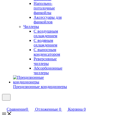
Напольно-
потолочные
фанкойлы
Аксессуары для
фанкойлов
Чиллеры
С воздушным
охлаждением
С водяным
охлаждением
С выносным
конденсатором
Реверсивные
чиллеры
Абсорбционные
чиллеры
Прецизионные кондиционеры
Сравнение
0
Отложенные
0
Корзина
0