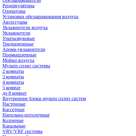
Обеззараживатели
Рециркуляторы
Озонаторы
Установки обеззараживания воздуха
Аксессуары
Увлажнители воздуха
Увлажнители
Ультразвуковые
Традиционные
Арома-увлажнители
Промышленные
Мойки воздуха
Мульти сплит системы
2 комнаты
3 комнаты
4 комнаты
5 комнат
до 8 комнат
Внутренние блоки мульти сплит систем
Настенные
Кассетные
Напольно-потолочные
Колонные
Канальные
VRV/VRF системы