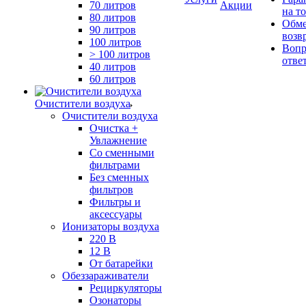
70 литров
Акции
на т
80 литров
Обме
90 литров
возв
100 литров
Вопр
> 100 литров
отве
40 литров
60 литров
Очистители воздуха
Очистители воздуха
Очистка +
Увлажнение
Cо сменными
фильтрами
Без сменных
фильтров
Фильтры и
аксессуары
Ионизаторы воздуха
220 В
12 В
От батарейки
Обеззараживатели
Рециркуляторы
Озонаторы