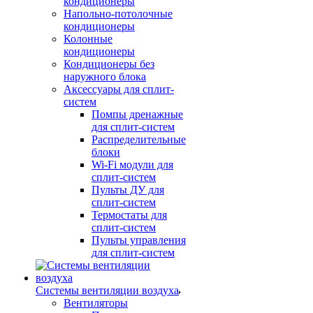
кондиционеры
Напольно-потолочные
кондиционеры
Колонные
кондиционеры
Кондиционеры без
наружного блока
Аксессуары для сплит-
систем
Помпы дренажные
для сплит-систем
Распределительные
блоки
Wi-Fi модули для
сплит-систем
Пульты ДУ для
сплит-систем
Термостаты для
сплит-систем
Пульты управления
для сплит-систем
Системы вентиляции воздуха
Вентиляторы