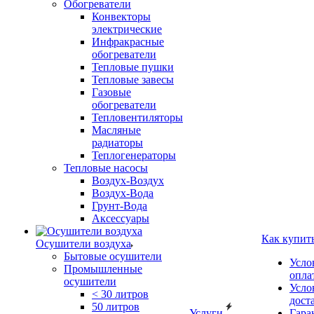
Обогреватели
Конвекторы
электрические
Инфракрасные
обогреватели
Тепловые пушки
Тепловые завесы
Газовые
обогреватели
Тепловентиляторы
Масляные
радиаторы
Теплогенераторы
Тепловые насосы
Воздух-Воздух
Воздух-Вода
Грунт-Вода
Аксессуары
Как купит
Осушители воздуха
Бытовые осушители
Усло
Промышленные
опла
осушители
Усло
< 30 литров
дост
50 литров
Услуги
Гара